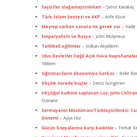
Faşistler olağanlaştırılırken
– Şenol Karakaş
Türk-İslam Sentezi ve AKP
– Arife Köse
Meşrep varken sanata ne gerek var
– Kadir
Emperyalizm ve Rusya
– John Molyneux
Tehlikeli eğilimler
– Volkan Akyıldırım
Ulus Devletler Değil Açık Hava Hapishaneler
Yıldırım
Sığınmacıların ekonomiye katkısı
– Bekir Be
Irkçılık nerede başlar
– Deniz Güngören
Irkçılığın kalbine saplanan caz: John Coltra
Özinanır
Sermayenin Müslüman/Türkleştirilmesi: C
Dönemi
– Ayşe Hür
Gücün kopyalarına karşı kadınlar
– Ferhat Ke