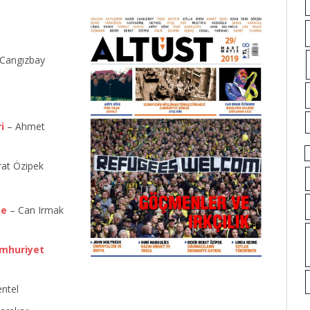
 Cangızbay
i
– Ahmet
rat Özipek
ne
– Can Irmak
umhuriyet
ntel