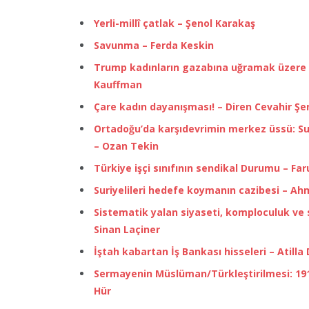
Yerli-millî çatlak – Şenol Karakaş
Savunma – Ferda Keskin
Trump kadınların gazabına uğramak üzere –
Kauffman
Çare kadın dayanışması! – Diren Cevahir Şe
Ortadoğu’da karşıdevrimin merkez üssü: Su
– Ozan Tekin
Türkiye işçi sınıfının sendikal Durumu – Fa
Suriyelileri hedefe koymanın cazibesi – Ahm
Sistematik yalan siyaseti, komploculuk ve s
Sinan Laçiner
İştah kabartan İş Bankası hisseleri – Atilla 
Sermayenin Müslüman/Türkleştirilmesi: 19
Hür