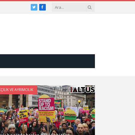
Twitter
Facebook
KÇILIK VE AYRIMCILIK
çılık nerede başlar, nerede biter?