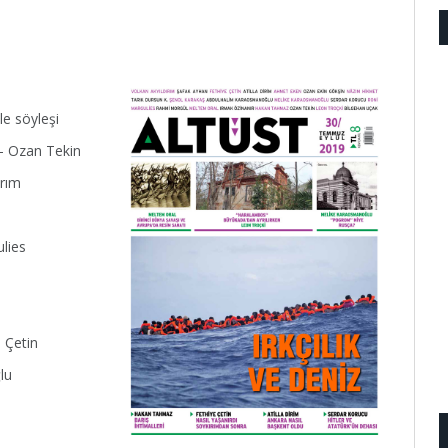
e söyleşi
 Ozan Tekin
ırım
lies
 Çetin
lu