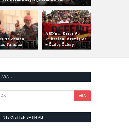
ABD’nin Krizi Ve
ış Ne Zaman –
Yükselen Direnişler
an Tahmaz
– Özdeş Özbay
ARA…
İNTERNETTEN SATIN AL!