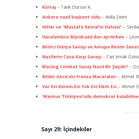
Kürtaj
– Tarık Dursun K.
Ankara nasıl başkent oldu
– Atilla Dirim
Hitler ve “Mustafa Kemal’in Dehası”
– Serda
Haralambos Büyükada’dan ayrılırken
– Leon
Birinci Dünya Savaşı ve Avrupa Resim Sanat
Nazilerin Caza Karşı Savaşı
– Can Irmak Özina
Blazing Combat Savaş Nasıl Bir Şeydir?
– Oz
Binbir Gece’nin Fransa Maceraları
– Ahmet E
Var Evi Kerem Evi Yok Evi Elem Evi
– Ahmet E
‘Weimar Türkiyesi’nde demokrat kalabilm
Sayı 29: İçindekiler