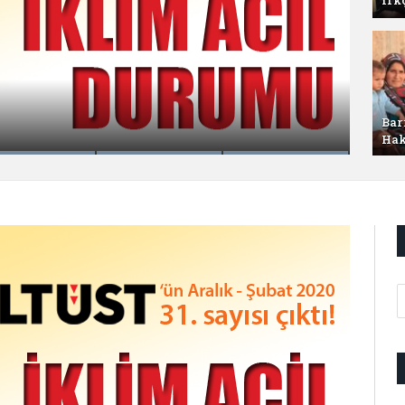
rilmesi: 1913-1922
Bar
Hak