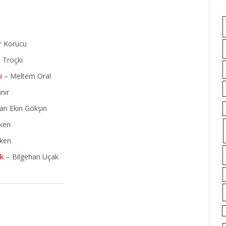
r Korucu
 Troçki
ı
– Meltem Oral
nır
an Ekin Gökşin
ken
ken
ek
– Bilgehan Uçak