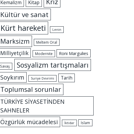
Kriz
Kemalizm
Kitap
Kültür ve sanat
Kürt hareketi
Lenin
Marksizm
Meltem Oral
Milliyetçilik
Roni Margulies
Modernite
Sosyalizm tartışmaları
Savaş
Soykırım
Tarih
Suriye Devrimi
Toplumsal sorunlar
TÜRKİYE SİYASETİNDEN
SAHNELER
Özgürlük mücadelesi
İslam
İktidar