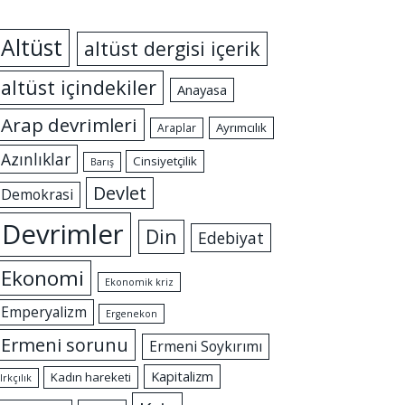
Altüst
altüst dergisi içerik
altüst içindekiler
Anayasa
Arap devrimleri
Ayrımcılık
Araplar
Azınlıklar
Cinsiyetçilik
Barış
Devlet
Demokrasi
Devrimler
Din
Edebiyat
Ekonomi
Ekonomik kriz
Emperyalizm
Ergenekon
Ermeni sorunu
Ermeni Soykırımı
Kapitalizm
Kadın hareketi
Irkçılık