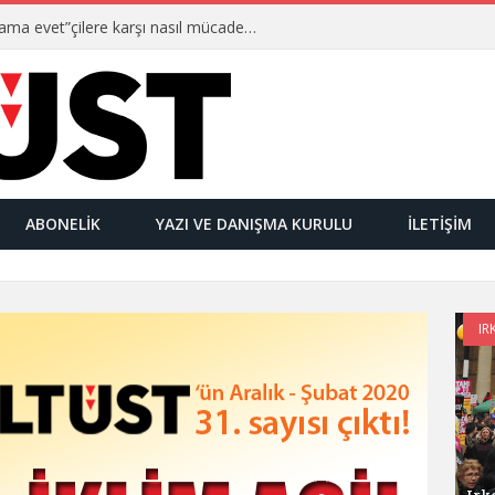
Ulusalcılar kimlerdir ve “Yetmez ama evet”çilere karşı nasıl mücadele ederler?
ABONELIK
YAZI VE DANIŞMA KURULU
İLETIŞIM
IR
Irk