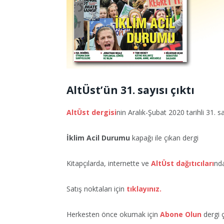
AltÜst’ün 31. sayısı çıktı
AltÜst dergisi
nin Aralık-Şubat 2020 tarihli 31. say
İklim Acil Durumu
kapağı ile çıkan dergi
Kitapçılarda, internette ve
AltÜst dağıtıcıları
nd
Satış noktaları için
tıklayınız.
Herkesten önce okumak için
Abone Olun
dergi ç