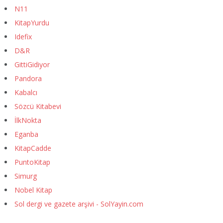
N11
KitapYurdu
Idefix
D&R
GittiGidiyor
Pandora
Kabalcı
Sözcü Kitabevi
İlkNokta
Eganba
KitapCadde
PuntoKitap
Simurg
Nobel Kitap
Sol dergi ve gazete arşivi - SolYayin.com