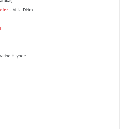
Karakaş
neler
– Atilla Dirim
ı
harine Heyhoe