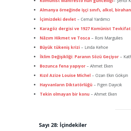
Komünist Manifesto’nun güncelliği
– Şenol 
Almanya örneğinde işçi sınıfı, alkol, biraha
İçimizdeki devlet
– Cemal Yardımcı
Karagöz dergisi ve 1927 Komünist Tevkifat
Nâzım Hikmet ve Tosca
– Roni Margulies
Büyük tükeniş krizi
– Linda Kehoe
İklim Değişikliği: Paranın Sözü Geçiyor
– Kat
Bozunca fena yapıyor
– Ahmet Eken
Kızıl Azize Louise Michel
– Ozan Ekin Gökşin
Hayvanların Diktatörlüğü
– Figen Dayıcık
Tekin olmayan bir konu
– Ahmet Eken
Sayı 28: İçindekiler