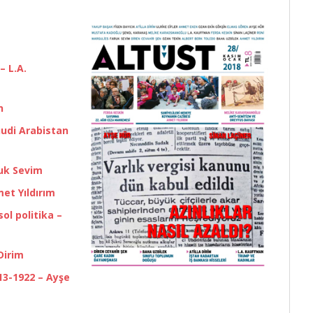
 L.A.
n
udi Arabistan
ruk Sevim
et Yıldırım
ol politika –
Dirim
13-1922 – Ayşe