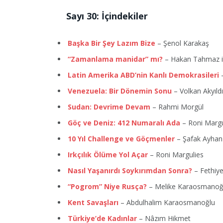
Sayı 30: İçindekiler
Başka Bir Şey Lazım Bize
– Şenol Karakaş
“Zamanlama manidar” mı?
– Hakan Tahmaz il
Latin Amerika ABD’nin Kanlı Demokrasileri
–
Venezuela: Bir Dönemin Sonu
– Volkan Akyıld
Sudan: Devrime Devam
– Rahmi Morgül
Göç ve Deniz: 412 Numaralı Ada
– Roni Margu
10 Yıl Challenge ve Göçmenler
– Şafak Ayhan
Irkçılık Ölüme Yol Açar
– Roni Margulies
Nasıl Yaşanırdı Soykırımdan Sonra?
– Fethiye
“Pogrom” Niye Rusça?
– Melike Karaosmanoğ
Kent Savaşları
– Abdulhalim Karaosmanoğlu
Türkiye’de Kadınlar
– Nâzım Hikmet