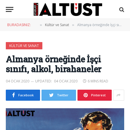
BURADASINIZ:
Kültür ve Sanat
Almanya örneğinde İşçi sınıfı, alkol, birahaneler
»
»
KÜLTÜR VE SANAT
Almanya örneğinde İşçi
sınıfı, alkol, birahaneler
04 OCAK 2020
UPDATED:
04 OCAK 2020
6 MINS READ
Facebook
Twitter
Pinterest