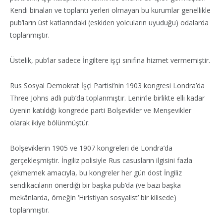
Kendi binaları ve toplantı yerleri olmayan bu kurumlar genellikle
pub’ların üst katlarındaki (eskiden yolcuların uyuduğu) odalarda
toplanmıştır.
Üstelik, pub’lar sadece İngiltere işçi sınıfına hizmet vermemiştir.
Rus Sosyal Demokrat İşçi Partisi’nin 1903 kongresi Londra’da
Three Johns adlı pub’da toplanmıştır. Lenin’le birlikte elli kadar
üyenin katıldığı kongrede parti Bolşevikler ve Menşevikler
olarak ikiye bölünmüştür.
Bolşeviklerin 1905 ve 1907 kongreleri de Londra’da
gerçekleşmiştir. İngiliz polisiyle Rus casusların ilgisini fazla
çekmemek amacıyla, bu kongreler her gün dost İngiliz
sendikacıların önerdiği bir başka pub’da (ve bazı başka
mekânlarda, örneğin ‘Hıristiyan sosyalist’ bir kilisede)
toplanmıştır.