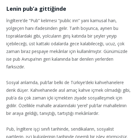
Lenin pub’a gittiğinde
İngiltere’de “Pub” kelimesi “public inn” yani kamusal han,
yolgeçen hanı ifadesinden gelir. Tarih boyunca, aynen bu
topraklardaki gibi, yolcuların giriş katında bir şeyler yeyip
içebileceği, üst kattaki odalarda gece kalabileceği, ucuz, çok
zaman biraz pespaye mekânlar için kullanılmıştır. Günümüzde
ise pub Avrupa’nın geri kalanında bar denilen yerlerden
farksızdır.
Sosyal anlamda, pub’lar belki de Türkiye’deki kahvehanelere
denk düşer. Kahvehanede asıl amaç kahve içmek olmadığı gibi,
pub’a da çok zaman içki içmekten ziyade sosyalleşmek için
gidilir. Özellikle mahalle aralarındaki ‘yerel’ pub’lar mahallelinin
bir araya geldiği, tanıştığı, tartıştığı mekânlardır.
Pub, İngiltere işçi sınıfı tarihinde, sendikaların, sosyalist
partilerin, işçi kulüplerinin tarihinde önemli bir işlev görmüştür.