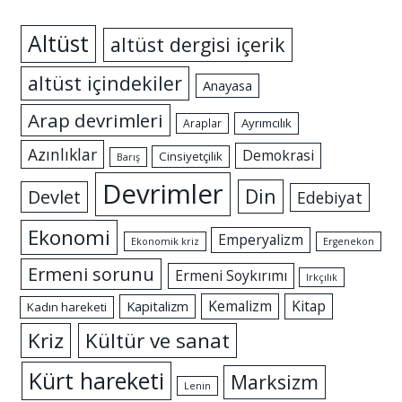
Altüst
altüst dergisi içerik
altüst içindekiler
Anayasa
Arap devrimleri
Ayrımcılık
Araplar
Azınlıklar
Demokrasi
Cinsiyetçilik
Barış
Devrimler
Din
Devlet
Edebiyat
Ekonomi
Emperyalizm
Ekonomik kriz
Ergenekon
Ermeni sorunu
Ermeni Soykırımı
Irkçılık
Kemalizm
Kitap
Kapitalizm
Kadın hareketi
Kriz
Kültür ve sanat
Kürt hareketi
Marksizm
Lenin