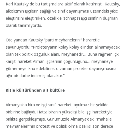
Karl Kautsky de bu tartışmalara aktif olarak katılmıştı. Kautsky,
alkolizmin işçilerin sağlığı ve sınıf dayanışması üzerindeki yıkıcı
eleştirisini eleştirirken, özellikle ‘schnaps’ı işçi sınıfının düşmanı
olarak tanımlıyordu.
Öte yandan Kautsky “parti meyhanelerini” hararetle
savunuyordu: “Proleteryanın kolay kolay elinden alınamayacak
olan tek politik özgürlük alanı, meyhanedir… Buna rağmen içki
karşıtı hareket Alman işçilerinin çoğunluğunu… meyhaneye
gitmemeye ikna edebilirse, o zaman proleter dayanışmasına
ağır bir darbe indirmiş olacaktır.”
Kitle kültüründen alt kültüre
Almanya’da bira ve işçi sınıfı hareketi ayrılmaz bir şekilde
birbirine bağlıydı. Hatta biranın yükselişi bile işçi hareketiyle
birlikte gerçekleşmişti. Günümüzde Almanya’daki “mahalle
meyhaneleri”nin protest ve politik olma özelliği son derece