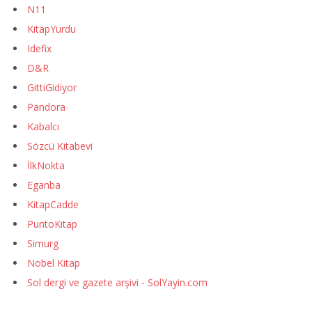
N11
KitapYurdu
Idefix
D&R
GittiGidiyor
Pandora
Kabalcı
Sözcü Kitabevi
İlkNokta
Eganba
KitapCadde
PuntoKitap
Simurg
Nobel Kitap
Sol dergi ve gazete arşivi - SolYayin.com