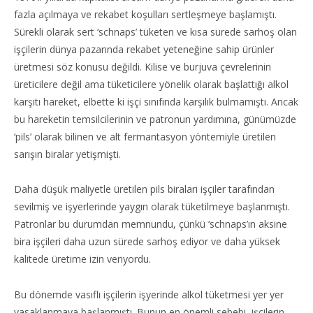
fazla açılmaya ve rekabet koşulları sertleşmeye başlamıştı.
Sürekli olarak sert ‘schnaps’ tüketen ve kısa sürede sarhoş olan
işçilerin dünya pazarında rekabet yeteneğine sahip ürünler
üretmesi söz konusu değildi. Kilise ve burjuva çevrelerinin
üreticilere değil ama tüketicilere yönelik olarak başlattığı alkol
karşıtı hareket, elbette ki işçi sınıfında karşılık bulmamıştı. Ancak
bu hareketin temsilcilerinin ve patronun yardımına, günümüzde
‘pils’ olarak bilinen ve alt fermantasyon yöntemiyle üretilen
sarışın biralar yetişmişti.
Daha düşük maliyetle üretilen pils biraları işçiler tarafından
sevilmiş ve işyerlerinde yaygın olarak tüketilmeye başlanmıştı.
Patronlar bu durumdan memnundu, çünkü ‘schnaps’ın aksine
bira işçileri daha uzun sürede sarhoş ediyor ve daha yüksek
kalitede üretime izin veriyordu.
Bu dönemde vasıflı işçilerin işyerinde alkol tüketmesi yer yer
yasaklanmaya başlanmıştı. Bunun en önemli sebebi, işçilerin