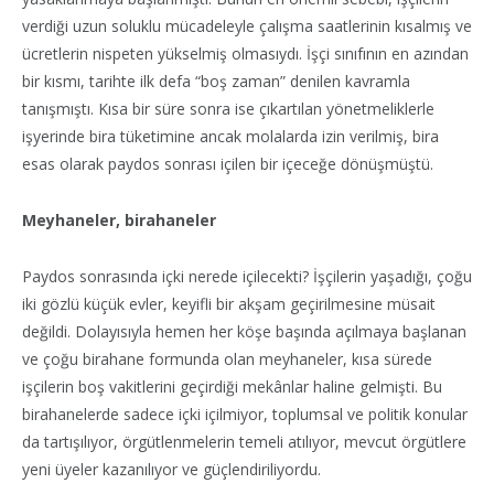
verdiği uzun soluklu mücadeleyle çalışma saatlerinin kısalmış ve
ücretlerin nispeten yükselmiş olmasıydı. İşçi sınıfının en azından
bir kısmı, tarihte ilk defa “boş zaman” denilen kavramla
tanışmıştı. Kısa bir süre sonra ise çıkartılan yönetmeliklerle
işyerinde bira tüketimine ancak molalarda izin verilmiş, bira
esas olarak paydos sonrası içilen bir içeceğe dönüşmüştü.
Meyhaneler, birahaneler
Paydos sonrasında içki nerede içilecekti? İşçilerin yaşadığı, çoğu
iki gözlü küçük evler, keyifli bir akşam geçirilmesine müsait
değildi. Dolayısıyla hemen her köşe başında açılmaya başlanan
ve çoğu birahane formunda olan meyhaneler, kısa sürede
işçilerin boş vakitlerini geçirdiği mekânlar haline gelmişti. Bu
birahanelerde sadece içki içilmiyor, toplumsal ve politik konular
da tartışılıyor, örgütlenmelerin temeli atılıyor, mevcut örgütlere
yeni üyeler kazanılıyor ve güçlendiriliyordu.