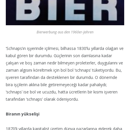
Bierwerbung aus den 1960er-Jahren
‘Schnaps’ın işyerinde içilmesi, bilhassa 1830’lu yıllarda olağan ve
kabul gören bir durumdu. Güçlerinin son damlasına kadar
çalışan ve boş zaman nedir bilmeyen proleterler, duygularını ve
zaman algısını köreltmek için bol bol ‘schnaps’ tüketiyordu. Bu,
işveren tarafından da desteklenen bir durumdu. O dönemde
bira işçilerin aklına bile getiremeyeceği kadar pahalıydı;
‘schnaps’ ise bol ve ucuzdu, hatta ücretlerin bir kısmı işveren
tarafından ‘schnaps’ olarak ödeniyordu.
Biranın yükselişi
1870’li yıllarda kapitalist üretim dünya pazarlarına giderek daha