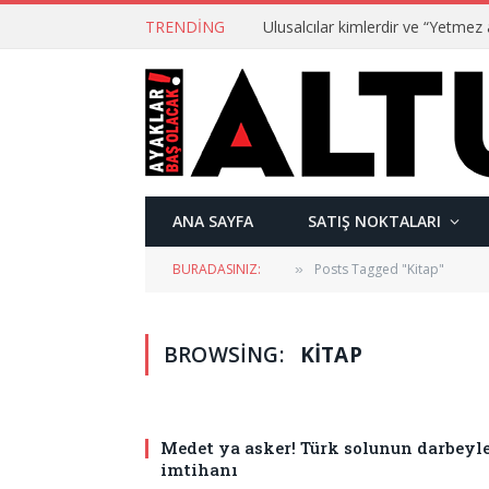
TRENDING
ANA SAYFA
SATIŞ NOKTALARI
BURADASINIZ:
Posts Tagged "Kitap"
»
BROWSING:
KITAP
Medet ya asker! Türk solunun darbeyl
imtihanı