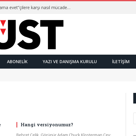
Ulusalcılar kimlerdir ve “Yetmez ama evet”çilere karşı nasıl mücadele ederler?
ABONELIK
YAZI VE DANIŞMA KURULU
İLETIŞIM
e
Hangi versiyonumuz?
Behçet Çelik Görünür Adam Chuck Klosterman Çev: