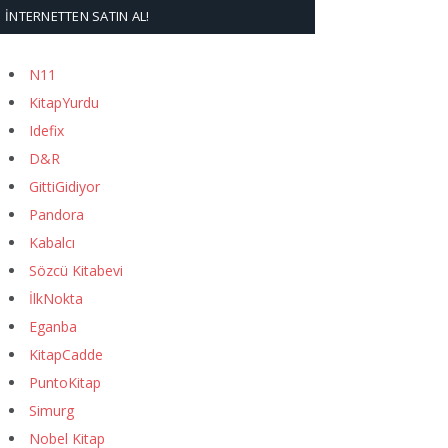
İNTERNETTEN SATIN AL!
N11
KitapYurdu
Idefix
D&R
GittiGidiyor
Pandora
Kabalcı
Sözcü Kitabevi
İlkNokta
Eganba
KitapCadde
PuntoKitap
Simurg
Nobel Kitap