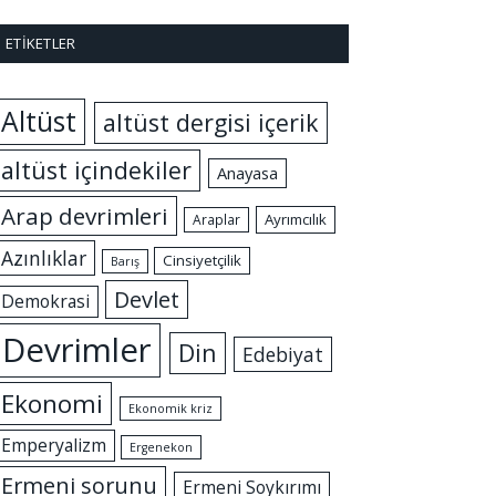
ETIKETLER
Altüst
altüst dergisi içerik
altüst içindekiler
Anayasa
Arap devrimleri
Ayrımcılık
Araplar
Azınlıklar
Cinsiyetçilik
Barış
Devlet
Demokrasi
Devrimler
Din
Edebiyat
Ekonomi
Ekonomik kriz
Emperyalizm
Ergenekon
Ermeni sorunu
Ermeni Soykırımı