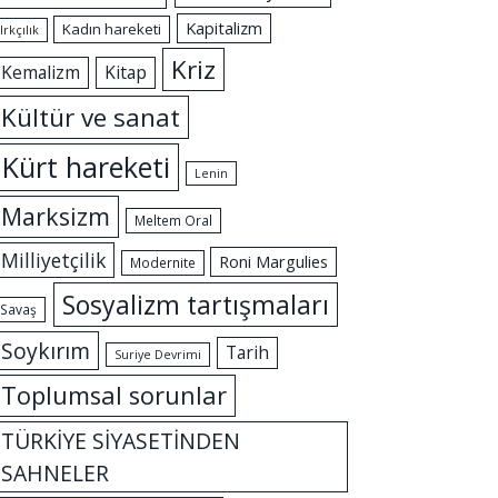
Kapitalizm
Kadın hareketi
Irkçılık
Kriz
Kemalizm
Kitap
Kültür ve sanat
Kürt hareketi
Lenin
Marksizm
Meltem Oral
Milliyetçilik
Roni Margulies
Modernite
Sosyalizm tartışmaları
Savaş
Soykırım
Tarih
Suriye Devrimi
Toplumsal sorunlar
TÜRKİYE SİYASETİNDEN
SAHNELER