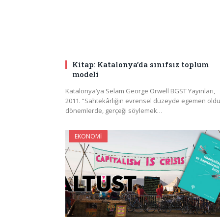
Kitap: Katalonya’da sınıfsız toplum
modeli
Katalonya’ya Selam George Orwell BGST Yayınları,
2011. “Sahtekârlığın evrensel düzeyde egemen old
dönemlerde, gerçeği söylemek…
EKONOMI