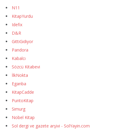
N11
KitapYurdu
Idefix
D&R
GittiGidiyor
Pandora
Kabalcı
Sözcü Kitabevi
İlkNokta
Eganba
KitapCadde
PuntoKitap
Simurg
Nobel Kitap
Sol dergi ve gazete arşivi - SolYayin.com