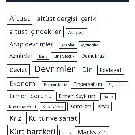
Altüst
altüst dergisi içerik
altüst içindekiler
Anayasa
Arap devrimleri
Ayrımcılık
Araplar
Azınlıklar
Demokrasi
Cinsiyetçilik
Barış
Devrimler
Din
Devlet
Edebiyat
Ekonomi
Emperyalizm
Ekonomik kriz
Ergenekon
Ermeni sorunu
Ermeni Soykırımı
Irkçılık
Kemalizm
Kitap
Kapitalizm
Kadın hareketi
Kriz
Kültür ve sanat
Kürt hareketi
Marksizm
Lenin