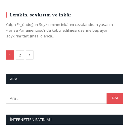
Lemkin, soykırım ve inkâr
Yalçın Ergündoğan Soykırımının inkârını cezalandıran yasanın
Fransa Parlamentosu’nda kabul edilmesi üzerine başlayan
‘soykırım’ tartışması olanca…
Next
1
2
ARA…
İNTERNETTEN SATIN AL!