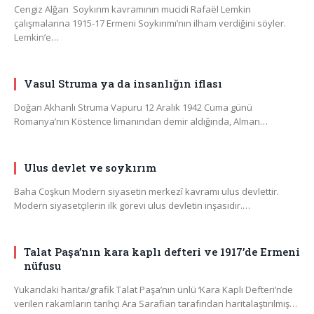
Cengiz Alğan Soykırım kavramının mucidi Rafaël Lemkin
çalışmalarına 1915-17 Ermeni Soykırımı’nın ilham verdiğini söyler.
Lemkin’e…
Vasul Struma ya da insanlığın iflası
Doğan Akhanlı Struma Vapuru 12 Aralık 1942 Cuma günü
Romanya’nın Köstence limanından demir aldığında, Alman…
Ulus devlet ve soykırım
Baha Coşkun Modern siyasetin merkezî kavramı ulus devlettir.
Modern siyasetçilerin ilk görevi ulus devletin inşasıdır.…
Talat Paşa’nın kara kaplı defteri ve 1917’de Ermeni
nüfusu
Yukarıdaki harita/grafik Talat Paşa’nın ünlü ‘Kara Kaplı Defteri’nde
verilen rakamların tarihçi Ara Sarafian tarafından haritalaştırılmış…