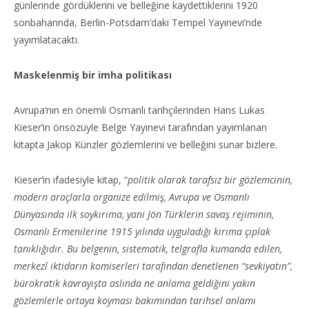
günlerinde gördüklerini ve belleğine kaydettiklerini 1920
sonbaharında, Berlin-Potsdam’daki Tempel Yayınevi’nde
yayımlatacaktı.
Maskelenmiş bir imha politikası
Avrupa’nın en önemli Osmanlı tarihçilerinden Hans Lukas
Kieser’in önsözüyle Belge Yayınevi tarafından yayımlanan
kitapta Jakop Künzler gözlemlerini ve belleğini sunar bizlere.
Kieser’in ifadesiyle kitap, “
politik olarak tarafsız bir gözlemcinin,
modern araçlarla organize edilmiş, Avrupa ve Osmanlı
Dünyasında ilk soykırıma, yani Jön Türklerin savaş rejiminin,
Osmanlı Ermenilerine 1915 yılında uyguladığı kırıma çıplak
tanıklığıdır. Bu belgenin, sistematik, telgrafla kumanda edilen,
merkezî iktidarın komiserleri tarafından denetlenen “sevkiyatın”,
bürokratik kavrayışta aslında ne anlama geldiğini yakın
gözlemlerle ortaya koyması bakımından tarihsel anlamı