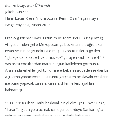
Kan ve Gözyaşları Ülkesinde
Jakob Künzler
Hans Lukas Kieser’in önsözü ve Perim Ozan’ın çevirisiyle
Belge Yayınevi, Nisan 2012
Urfa o günlerde Sivas, Erzurum ve Mamuret ül Aziz (Elazığ)
vilayetlerinden gelip Mezopotamya bozkırlarına doğru akan
insan selinin geçiş noktası olmuş, Jakop Künzler’in gözleri,
“gittikçe daha kederli ve ümitsizce” yürüyen kadınlar ve 4-12
yaş arası çocuklardan ibaret sürgün kafilelerini görmüştü.
Aralarında erkekler yoktu. Kimse erkeklerin akıbetlerine dair bir
açıklama yapamıyordu. Durumu gerçekten açıklayabileceklerin
ise bunu yapacak canları, kanları, dilleri, elleri, ayakları
kalmamıştı.
1914- 1918 Cihan Harbi başlayalı bir yıl olmuştu. Enver Paşa,
“Turan”a giden yolu açmak için üçüncü orduyu Sarıkamış’ta
çoktan kırdırmış; cephelerde kasaturalarla birbirlerini