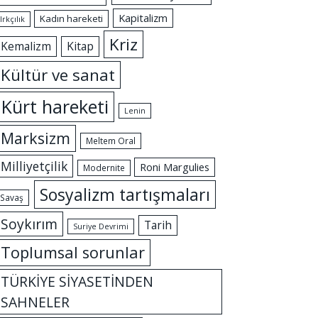
Kapitalizm
Kadın hareketi
Irkçılık
Kriz
Kemalizm
Kitap
Kültür ve sanat
Kürt hareketi
Lenin
Marksizm
Meltem Oral
Milliyetçilik
Roni Margulies
Modernite
Sosyalizm tartışmaları
Savaş
Soykırım
Tarih
Suriye Devrimi
Toplumsal sorunlar
TÜRKİYE SİYASETİNDEN
SAHNELER