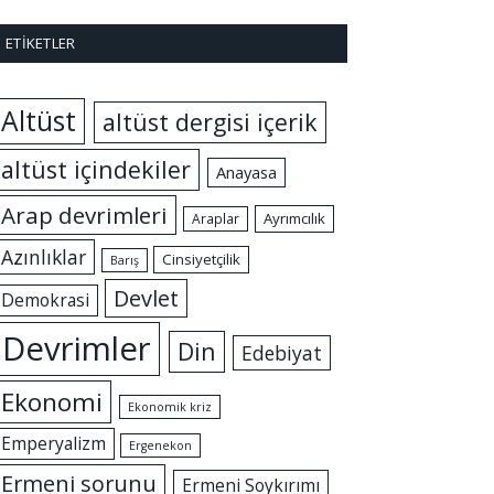
ETIKETLER
Altüst
altüst dergisi içerik
altüst içindekiler
Anayasa
Arap devrimleri
Ayrımcılık
Araplar
Azınlıklar
Cinsiyetçilik
Barış
Devlet
Demokrasi
Devrimler
Din
Edebiyat
Ekonomi
Ekonomik kriz
Emperyalizm
Ergenekon
Ermeni sorunu
Ermeni Soykırımı