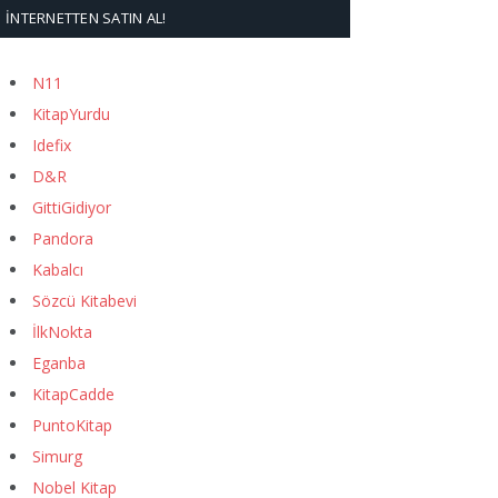
İNTERNETTEN SATIN AL!
N11
KitapYurdu
Idefix
D&R
GittiGidiyor
Pandora
Kabalcı
Sözcü Kitabevi
İlkNokta
Eganba
KitapCadde
PuntoKitap
Simurg
Nobel Kitap