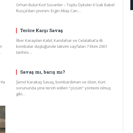
Orhan Bulut Kızıl Süvariler – Toplu Öyküler II İzak Babel
Rusça’dan çeviren: Ergin Altay Can…
Teröre Karşı Savaş
İlker Karayılan Kabil, Kandahar ve Celalabat’a ilk
an
bombalar düştüğünde takvim sayfaları 7 Ekim 2001
…
tarihini…
Savaş mı, barış mı?
nla
Şenol Karakaş Savaş, bombardıman ve ölüm, Kürt
sorununda yine tercih edilen “çözüm” yöntemi olmuş
gibi…