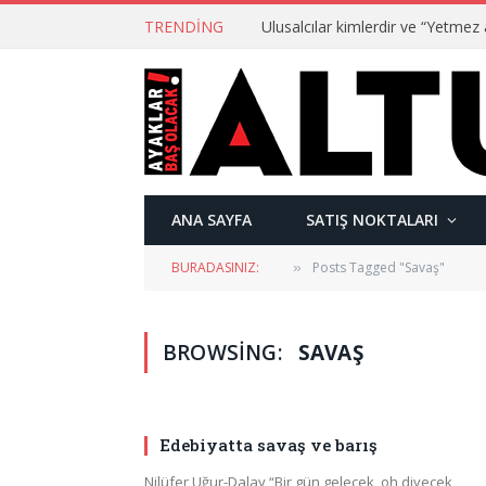
TRENDING
ANA SAYFA
SATIŞ NOKTALARI
BURADASINIZ:
Posts Tagged "Savaş"
»
BROWSING:
SAVAŞ
Edebiyatta savaş ve barış
Nilüfer Uğur-Dalay “Bir gün gelecek, oh diyecek