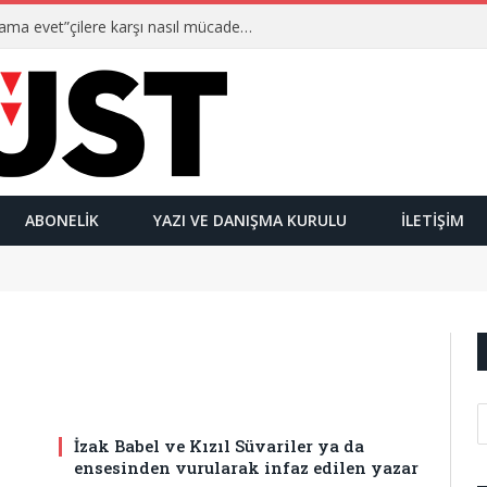
Ulusalcılar kimlerdir ve “Yetmez ama evet”çilere karşı nasıl mücadele ederler?
ABONELIK
YAZI VE DANIŞMA KURULU
İLETIŞIM
İzak Babel ve Kızıl Süvariler ya da
ensesinden vurularak infaz edilen yazar