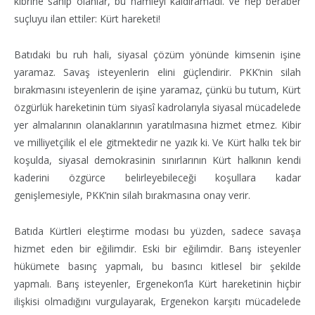
kibrine sahip olanlar, bu hamleyi kaldıramadı. Ve hep beraber
suçluyu ilan ettiler: Kürt hareketi!
Batıdaki bu ruh hali, siyasal çözüm yönünde kimsenin işine
yaramaz. Savaş isteyenlerin elini güçlendirir. PKK’nin silah
bırakmasını isteyenlerin de işine yaramaz, çünkü bu tutum, Kürt
özgürlük hareketinin tüm siyasî kadrolarıyla siyasal mücadelede
yer almalarının olanaklarının yaratılmasına hizmet etmez. Kibir
ve milliyetçilik el ele gitmektedir ne yazık ki. Ve Kürt halkı tek bir
koşulda, siyasal demokrasinin sınırlarının Kürt halkının kendi
kaderini özgürce belirleyebileceği koşullara kadar
genişlemesiyle, PKK’nin silah bırakmasına onay verir.
Batıda Kürtleri eleştirme modası bu yüzden, sadece savaşa
hizmet eden bir eğilimdir. Eski bir eğilimdir. Barış isteyenler
hükümete basınç yapmalı, bu basıncı kitlesel bir şekilde
yapmalı. Barış isteyenler, Ergenekon’la Kürt hareketinin hiçbir
ilişkisi olmadığını vurgulayarak, Ergenekon karşıtı mücadelede