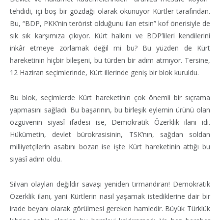
tehdidi, içi boş bir gözdağı olarak okunuyor Kürtler tarafından.
Bu, “BDP, PKK’nin terörist olduğunu ilan etsin” kof önerisiyle de
sık sık karşımıza çıkıyor. Kürt halkını ve BDP’lileri kendilerini
inkâr etmeye zorlamak değil mi bu? Bu yüzden de Kürt
hareketinin hiçbir bileşeni, bu türden bir adım atmıyor. Tersine,
12 Haziran seçimlerinde, Kürt illerinde geniş bir blok kuruldu.
Bu blok, seçimlerde Kürt hareketinin çok önemli bir sıçrama
yapmasını sağladı. Bu başarının, bu birleşik eylemin ürünü olan
özgüvenin siyasî ifadesi ise, Demokratik Özerklik ilanı idi.
Hükümetin, devlet bürokrasisinin, TSK’nın, sağdan soldan
milliyetçilerin asabını bozan ise işte Kürt hareketinin attığı bu
siyasî adım oldu.
Silvan olayları değildir savaşı yeniden tırmandıran! Demokratik
Özerklik ilanı, yani Kürtlerin nasıl yaşamak istediklerine dair bir
irade beyanı olarak görülmesi gereken hamledir. Büyük Türklük