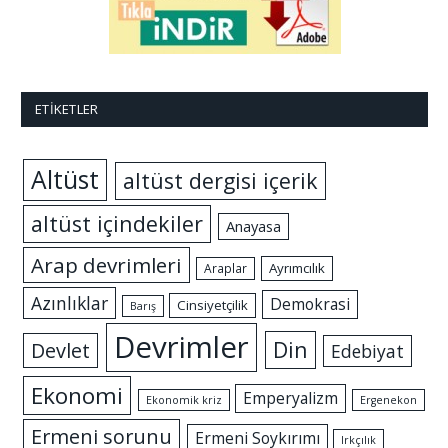
ETIKETLER
Altüst
altüst dergisi içerik
altüst içindekiler
Anayasa
Arap devrimleri
Ayrımcılık
Araplar
Azınlıklar
Demokrasi
Cinsiyetçilik
Barış
Devrimler
Din
Devlet
Edebiyat
Ekonomi
Emperyalizm
Ekonomik kriz
Ergenekon
Ermeni sorunu
Ermeni Soykırımı
Irkçılık