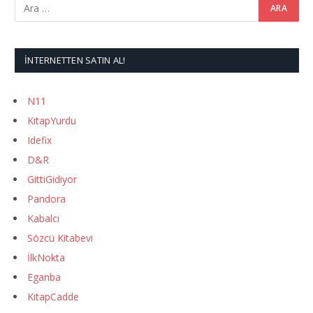
İNTERNETTEN SATIN AL!
N11
KitapYurdu
Idefix
D&R
GittiGidiyor
Pandora
Kabalcı
Sözcü Kitabevi
İlkNokta
Eganba
KitapCadde