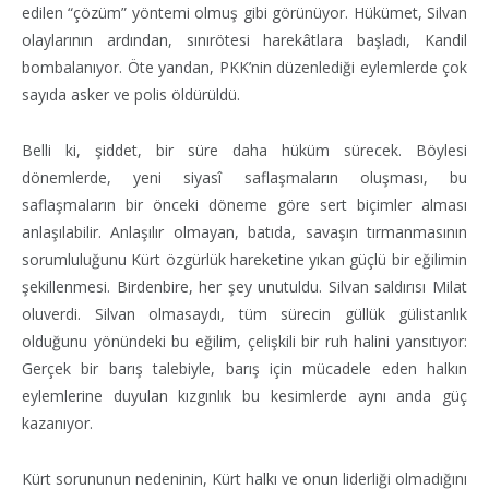
edilen “çözüm” yöntemi olmuş gibi görünüyor. Hükümet, Silvan
olaylarının ardından, sınırötesi harekâtlara başladı, Kandil
bombalanıyor. Öte yandan, PKK’nin düzenlediği eylemlerde çok
sayıda asker ve polis öldürüldü.
Belli ki, şiddet, bir süre daha hüküm sürecek. Böylesi
dönemlerde, yeni siyasî saflaşmaların oluşması, bu
saflaşmaların bir önceki döneme göre sert biçimler alması
anlaşılabilir. Anlaşılır olmayan, batıda, savaşın tırmanmasının
sorumluluğunu Kürt özgürlük hareketine yıkan güçlü bir eğilimin
şekillenmesi. Birdenbire, her şey unutuldu. Silvan saldırısı Milat
oluverdi. Silvan olmasaydı, tüm sürecin güllük gülistanlık
olduğunu yönündeki bu eğilim, çelişkili bir ruh halini yansıtıyor:
Gerçek bir barış talebiyle, barış için mücadele eden halkın
eylemlerine duyulan kızgınlık bu kesimlerde aynı anda güç
kazanıyor.
Kürt sorununun nedeninin, Kürt halkı ve onun liderliği olmadığını