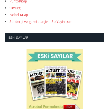
PuntoKitap
Simurg
Nobel Kitap
Sol dergi ve gazete arşivi - SolYayin.com
ESKI SAYILAR