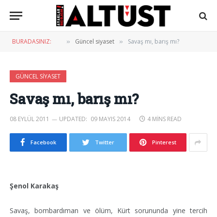
BURADASINIZ:
Güncel siyaset
Savaş mı, barış mı?
»
»
GÜNCEL SIYASET
Savaş mı, barış mı?
08 EYLÜL 2011
UPDATED:
09 MAYIS 2014
4 MINS READ
Facebook
Twitter
Pinterest
Şenol Karakaş
Savaş, bombardıman ve ölüm, Kürt sorununda yine tercih