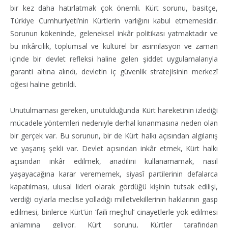
bir kez daha hatırlatmak çok önemli. Kürt sorunu, basitçe,
Türkiye Cumhuriyeti’nin Kürtlerin varlığını kabul etmemesidir.
Sorunun kökeninde, geleneksel inkâr politikası yatmaktadır ve
bu inkârcılık, toplumsal ve kültürel bir asimilasyon ve zaman
içinde bir devlet refleksi haline gelen şiddet uygulamalarıyla
garanti altına alındı, devletin iç güvenlik stratejisinin merkezî
öğesi haline getirildi.
Unutulmaması gereken, unutulduğunda Kürt hareketinin izlediği
mücadele yöntemleri nedeniyle derhal kınanmasına neden olan
bir gerçek var. Bu sorunun, bir de Kürt halkı açısından algılanış
ve yaşanış şekli var. Devlet açısından inkâr etmek, Kürt halkı
açısından inkâr edilmek, anadilini kullanamamak, nasıl
yaşayacağına karar verememek, siyasî partilerinin defalarca
kapatılması, ulusal lideri olarak gördüğü kişinin tutsak edilişi,
verdiği oylarla meclise yolladığı milletvekillerinin haklarının gasp
edilmesi, binlerce Kürt’ün ‘faili meçhul’ cinayetlerle yok edilmesi
anlamına geliyor. Kürt sorunu, Kürtler tarafından