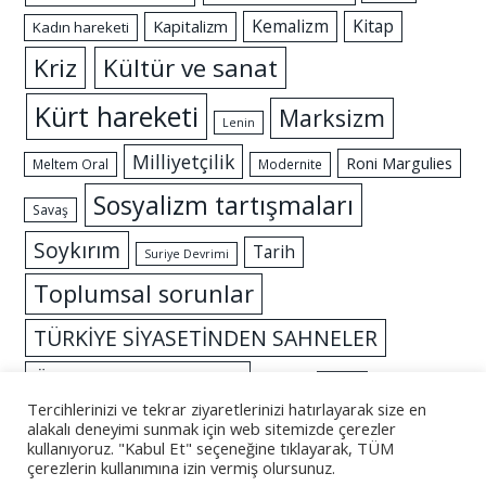
Kemalizm
Kitap
Kapitalizm
Kadın hareketi
Kriz
Kültür ve sanat
Kürt hareketi
Marksizm
Lenin
Milliyetçilik
Roni Margulies
Meltem Oral
Modernite
Sosyalizm tartışmaları
Savaş
Soykırım
Tarih
Suriye Devrimi
Toplumsal sorunlar
TÜRKİYE SİYASETİNDEN SAHNELER
Özgürlük mücadelesi
İslam
İktidar
Tercihlerinizi ve tekrar ziyaretlerinizi hatırlayarak size en
alakalı deneyimi sunmak için web sitemizde çerezler
kullanıyoruz. "Kabul Et" seçeneğine tıklayarak, TÜM
çerezlerin kullanımına izin vermiş olursunuz.
© 2026 - Altüst