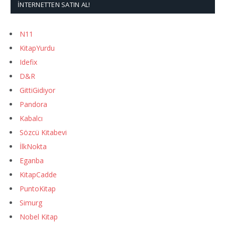
İNTERNETTEN SATIN AL!
N11
KitapYurdu
Idefix
D&R
GittiGidiyor
Pandora
Kabalcı
Sözcü Kitabevi
İlkNokta
Eganba
KitapCadde
PuntoKitap
Simurg
Nobel Kitap