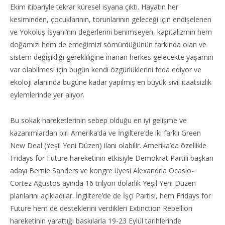
Ekim itibariyle tekrar küresel isyana çıktı. Hayatın her
kesiminden, çocuklarının, torunlarının geleceği için endişelenen
ve Yokoluş İsyanı’nın değerlerini benimseyen, kapitalizmin hem
doğamızı hem de emeğimizi sömürdüğünün farkında olan ve
sistem değişikliği gerekliliğine inanan herkes gelecekte yaşamın
var olabilmesi için bugün kendi özgürlüklerini feda ediyor ve
ekoloji alanında bugüne kadar yapılmış en büyük sivil itaatsizlik
eylemlerinde yer alıyor.
Bu sokak hareketlerinin sebep olduğu en iyi gelişme ve
kazanımlardan biri Amerika’da ve İngiltere’de iki farklı Green
New Deal (Yeşil Yeni Düzen) ilanı olabilir. Amerika’da özellikle
Fridays for Future hareketinin etkisiyle Demokrat Partili başkan
adayı Bernie Sanders ve kongre üyesi Alexandria Ocasio-
Cortez Ağustos ayında 16 trilyon dolarlık Yeşil Yeni Düzen
planlarını açıkladılar. İngiltere’de de İşçi Partisi, hem Fridays for
Future hem de desteklerini verdikleri Extinction Rebellion
hareketinin yarattığı baskılarla 19-23 Eylül tarihlerinde