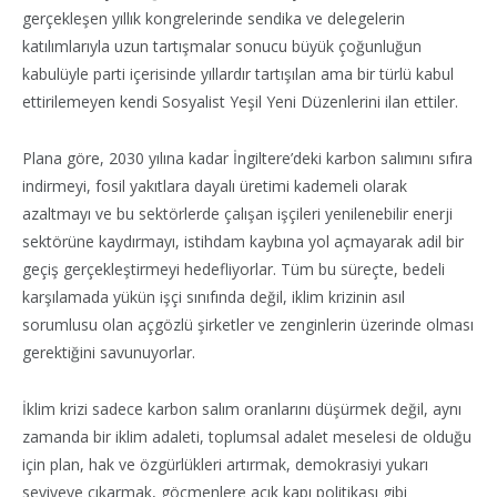
gerçekleşen yıllık kongrelerinde sendika ve delegelerin
katılımlarıyla uzun tartışmalar sonucu büyük çoğunluğun
kabulüyle parti içerisinde yıllardır tartışılan ama bir türlü kabul
ettirilemeyen kendi Sosyalist Yeşil Yeni Düzenlerini ilan ettiler.
Plana göre, 2030 yılına kadar İngiltere’deki karbon salımını sıfıra
indirmeyi, fosil yakıtlara dayalı üretimi kademeli olarak
azaltmayı ve bu sektörlerde çalışan işçileri yenilenebilir enerji
sektörüne kaydırmayı, istihdam kaybına yol açmayarak adil bir
geçiş gerçekleştirmeyi hedefliyorlar. Tüm bu süreçte, bedeli
karşılamada yükün işçi sınıfında değil, iklim krizinin asıl
sorumlusu olan açgözlü şirketler ve zenginlerin üzerinde olması
gerektiğini savunuyorlar.
İklim krizi sadece karbon salım oranlarını düşürmek değil, aynı
zamanda bir iklim adaleti, toplumsal adalet meselesi de olduğu
için plan, hak ve özgürlükleri artırmak, demokrasiyi yukarı
seviyeye çıkarmak, göçmenlere açık kapı politikası gibi