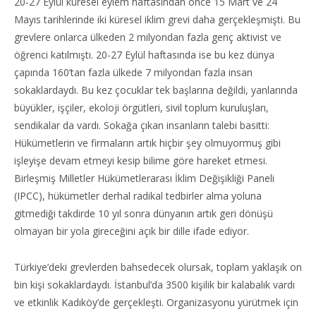
20-27 Eylül küresel eylem haftasından önce 15 Mart ve 24
Mayıs tarihlerinde iki küresel iklim grevi daha gerçekleşmişti. Bu
grevlere onlarca ülkeden 2 milyondan fazla genç aktivist ve
öğrenci katılmıştı. 20-27 Eylül haftasında ise bu kez dünya
çapında 160’tan fazla ülkede 7 milyondan fazla insan
sokaklardaydı. Bu kez çocuklar tek başlarına değildi, yanlarında
büyükler, işçiler, ekoloji örgütleri, sivil toplum kuruluşları,
sendikalar da vardı. Sokağa çıkan insanların talebi basitti:
Hükümetlerin ve firmaların artık hiçbir şey olmuyormuş gibi
işleyişe devam etmeyi kesip bilime göre hareket etmesi.
Birleşmiş Milletler Hükümetlerarası İklim Değişikliği Paneli
(IPCC), hükümetler derhal radikal tedbirler alma yoluna
gitmediği takdirde 10 yıl sonra dünyanın artık geri dönüşü
olmayan bir yola gireceğini açık bir dille ifade ediyor.
Türkiye’deki grevlerden bahsedecek olursak, toplam yaklaşık on
bin kişi sokaklardaydı. İstanbul’da 3500 kişilik bir kalabalık vardı
ve etkinlik Kadıköy’de gerçekleşti. Organizasyonu yürütmek için