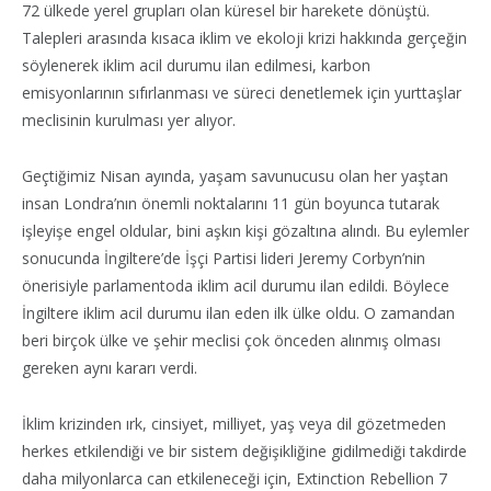
72 ülkede yerel grupları olan küresel bir harekete dönüştü.
Talepleri arasında kısaca iklim ve ekoloji krizi hakkında gerçeğin
söylenerek iklim acil durumu ilan edilmesi, karbon
emisyonlarının sıfırlanması ve süreci denetlemek için yurttaşlar
meclisinin kurulması yer alıyor.
Geçtiğimiz Nisan ayında, yaşam savunucusu olan her yaştan
insan Londra’nın önemli noktalarını 11 gün boyunca tutarak
işleyişe engel oldular, bini aşkın kişi gözaltına alındı. Bu eylemler
sonucunda İngiltere’de İşçi Partisi lideri Jeremy Corbyn’nin
önerisiyle parlamentoda iklim acil durumu ilan edildi. Böylece
İngiltere iklim acil durumu ilan eden ilk ülke oldu. O zamandan
beri birçok ülke ve şehir meclisi çok önceden alınmış olması
gereken aynı kararı verdi.
İklim krizinden ırk, cinsiyet, milliyet, yaş veya dil gözetmeden
herkes etkilendiği ve bir sistem değişikliğine gidilmediği takdirde
daha milyonlarca can etkileneceği için, Extinction Rebellion 7