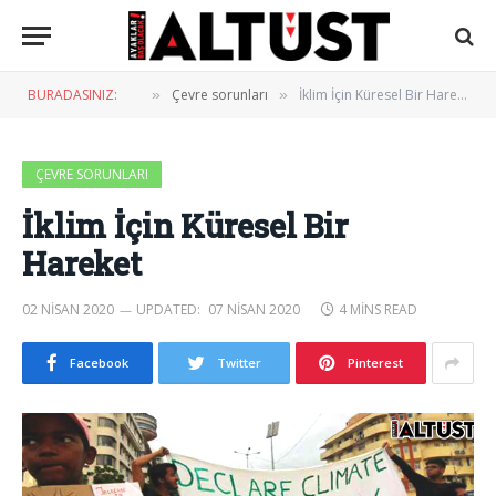
BURADASINIZ:
Çevre sorunları
İklim İçin Küresel Bir Hareket
»
»
ÇEVRE SORUNLARI
İklim İçin Küresel Bir
Hareket
02 NISAN 2020
UPDATED:
07 NISAN 2020
4 MINS READ
Facebook
Twitter
Pinterest