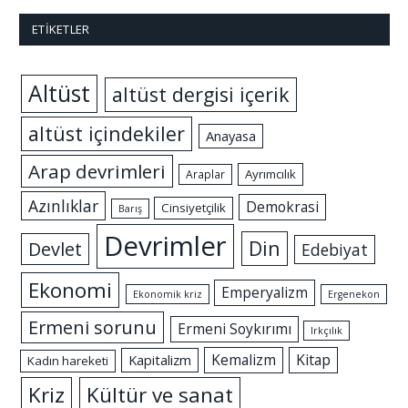
ETIKETLER
Altüst
altüst dergisi içerik
altüst içindekiler
Anayasa
Arap devrimleri
Ayrımcılık
Araplar
Azınlıklar
Demokrasi
Cinsiyetçilik
Barış
Devrimler
Din
Devlet
Edebiyat
Ekonomi
Emperyalizm
Ekonomik kriz
Ergenekon
Ermeni sorunu
Ermeni Soykırımı
Irkçılık
Kemalizm
Kitap
Kapitalizm
Kadın hareketi
Kriz
Kültür ve sanat