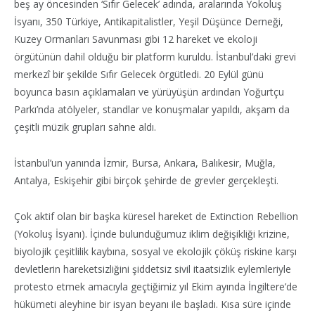
beş ay öncesinden ‘Sıfır Gelecek’ adında, aralarında Yokoluş
İsyanı, 350 Türkiye, Antikapitalistler, Yeşil Düşünce Derneği,
Kuzey Ormanları Savunması gibi 12 hareket ve ekoloji
örgütünün dahil olduğu bir platform kuruldu. İstanbul’daki grevi
merkezî bir şekilde Sıfır Gelecek örgütledi. 20 Eylül günü
boyunca basın açıklamaları ve yürüyüşün ardından Yoğurtçu
Parkı’nda atölyeler, standlar ve konuşmalar yapıldı, akşam da
çeşitli müzik grupları sahne aldı.
İstanbul’un yanında İzmir, Bursa, Ankara, Balıkesir, Muğla,
Antalya, Eskişehir gibi birçok şehirde de grevler gerçekleşti.
Çok aktif olan bir başka küresel hareket de Extinction Rebellion
(Yokoluş İsyanı). İçinde bulunduğumuz iklim değişikliği krizine,
biyolojik çeşitlilik kaybına, sosyal ve ekolojik çöküş riskine karşı
devletlerin hareketsizliğini şiddetsiz sivil itaatsizlik eylemleriyle
protesto etmek amacıyla geçtiğimiz yıl Ekim ayında İngiltere’de
hükümeti aleyhine bir isyan beyanı ile başladı. Kısa süre içinde