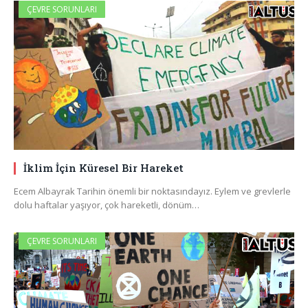
ÇEVRE SORUNLARI
İklim İçin Küresel Bir Hareket
Ecem Albayrak Tarihin önemli bir noktasındayız. Eylem ve grevlerle
dolu haftalar yaşıyor, çok hareketli, dönüm…
ÇEVRE SORUNLARI