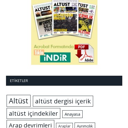
ETIKETLER
Altüst
altüst dergisi içerik
altüst içindekiler
Anayasa
Arap devrimleri
Ayrımcılık
Araplar