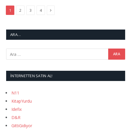
Next
1
2
3
4
ARA…
İNTERNETTEN SATIN AL!
N11
KitapYurdu
Idefix
D&R
GittiGidiyor