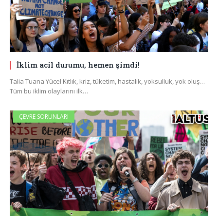
İklim acil durumu, hemen şimdi!
Talia Tuana Yücel Kıtlık, kriz, tüketim, hastalık, yoksulluk, yok oluş…
Tüm bu iklim olaylarını ilk…
ÇEVRE SORUNLARI