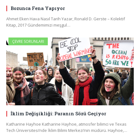
Bozunca Fena Yapıyor
Ahmet Eken Hava Nasıl Tarih Yazar, Ronald D. Gerste – Kolektif
Kitap, 2017 Gündemimizi meşgul…
ÇEVRE SORUNLARI
İklim Değişikliği: Paranın Sözü Geçiyor
Katharine Hayhoe Katharine Hayhoe, atmosfer bilimci ve Texas
Tech Üniversitesi’nde İklim Bilimi Merkezi’nin müdürü. Hayhoe,…