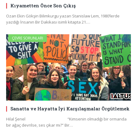
Kıyametten Önce Son Çıkış
Ozan Ekin Gökşin Bilimkurgu yazarı Stanislaw Lem, 1980’lerde
yazdığı İnsanın Bir Dakikası isimli kitapta 21.…
ÇEVRE SORUNLARI
Sanatta ve Hayatta İyi Karşılaşmalar Örgütlemek
Hilal Şenel “Kimsenin olmadığı bir ormanda
bir ağaç devrilse, ses çıkar mı?” Bir…