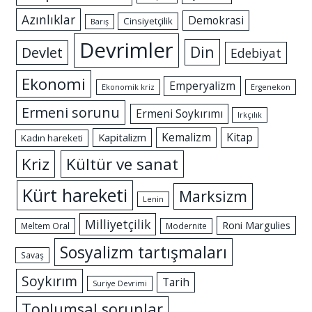
Azınlıklar
Demokrasi
Cinsiyetçilik
Barış
Devrimler
Din
Devlet
Edebiyat
Ekonomi
Emperyalizm
Ekonomik kriz
Ergenekon
Ermeni sorunu
Ermeni Soykırımı
Irkçılık
Kemalizm
Kitap
Kapitalizm
Kadın hareketi
Kriz
Kültür ve sanat
Kürt hareketi
Marksizm
Lenin
Milliyetçilik
Roni Margulies
Meltem Oral
Modernite
Sosyalizm tartışmaları
Savaş
Soykırım
Tarih
Suriye Devrimi
Toplumsal sorunlar