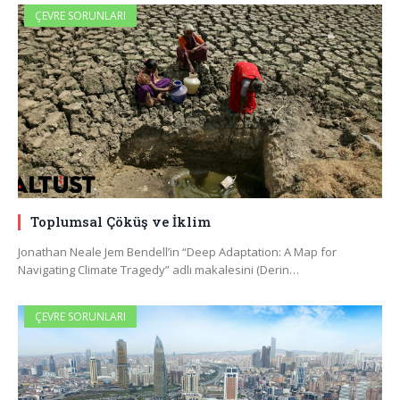
ÇEVRE SORUNLARI
Toplumsal Çöküş ve İklim
Jonathan Neale Jem Bendell’in “Deep Adaptation: A Map for
Navigating Climate Tragedy” adlı makalesini (Derin…
ÇEVRE SORUNLARI