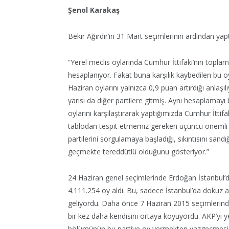
Şenol Karakaş
Bekir Ağırdır’ın 31 Mart seçimlerinin ardından yapt
“Yerel meclis oylarında Cumhur İttifakı’nın topla
hesaplanıyor. Fakat buna karşılık kaybedilen bu oyla
Haziran oylarını yalnızca 0,9 puan artırdığı anlaşı
yarısı da diğer partilere gitmiş. Aynı hesaplamayı b
oylarını karşılaştırarak yaptığımızda Cumhur İtti
tablodan tespit etmemiz gereken üçüncü önemli d
partilerini sorgulamaya başladığı, sıkıntısını sa
geçmekte tereddütlü olduğunu gösteriyor.”
24 Haziran genel seçimlerinde Erdoğan İstanbul’da 
4.111.254 oy aldı. Bu, sadece İstanbul’da dokuz a
geliyordu. Daha önce 7 Haziran 2015 seçimlerin
bir kez daha kendisini ortaya koyuyordu. AKP’yi y
bölümünün bu partiye oy vermekten vazgeçmesi ve 