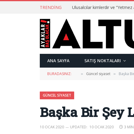
TRENDING
ANA SAYFA
SATIŞ NOKTALARI
BURADASINIZ:
Güncel siyaset
Başka Bi
»
»
GÜNCEL SIYASET
Başka Bir Şey 
10 OCAK 2020
UPDATED:
10 OCAK 2020
3 MIN