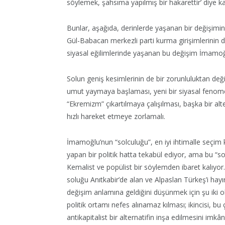
söylemek, şahsıma yapılmış bir hakarettir’ diye kar
Bunlar, aşağıda, derinlerde yaşanan bir değişimin
Gül-Babacan merkezli parti kurma girişimlerinin de 
siyasal eğilimlerinde yaşanan bu değişim İmamoğl
Solun geniş kesimlerinin de bir zorunluluktan deği
umut yaymaya başlaması, yeni bir siyasal fenom
“Ekremizm” çıkartılmaya çalışılması, başka bir alte
hızlı hareket etmeye zorlamalı.
İmamoğlu’nun “solculuğu”, en iyi ihtimalle seçim 
yapan bir politik hatta tekabül ediyor, ama bu “solc
Kemalist ve popülist bir söylemden ibaret kalıyor
soluğu Anıtkabir’de alan ve Alpaslan Türkeş’i hayı
değişim anlamına geldiğini düşünmek için şu iki ol
politik ortamı nefes alınamaz kılması; ikincisi, bu
antikapitalist bir alternatifin inşa edilmesini imkân