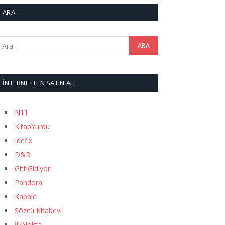
ARA…
İNTERNETTEN SATIN AL!
N11
KitapYurdu
Idefix
D&R
GittiGidiyor
Pandora
Kabalcı
Sözcü Kitabevi
İlkNokta