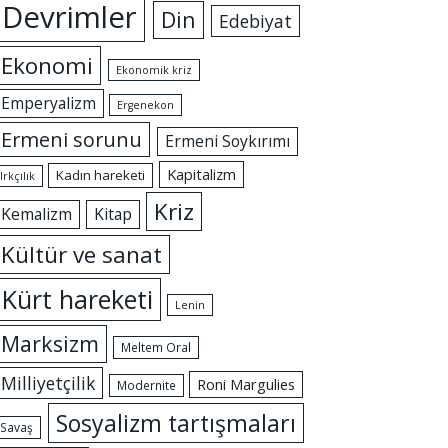
Devrimler
Din
Edebiyat
Ekonomi
Ekonomik kriz
Emperyalizm
Ergenekon
Ermeni sorunu
Ermeni Soykırımı
Kapitalizm
Kadın hareketi
Irkçılık
Kriz
Kemalizm
Kitap
Kültür ve sanat
Kürt hareketi
Lenin
Marksizm
Meltem Oral
Milliyetçilik
Roni Margulies
Modernite
Sosyalizm tartışmaları
Savaş