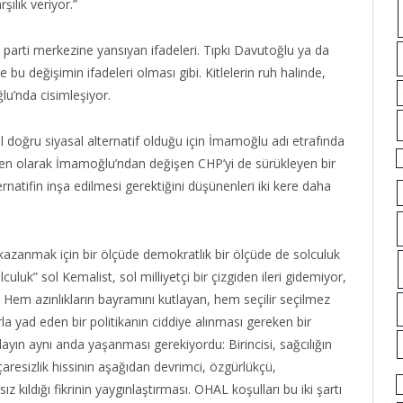
şılık veriyor.”
 parti merkezine yansıyan ifadeleri. Tıpkı Davutoğlu ya da
bu değişimin ifadeleri olması gibi. Kitlelerin ruh halinde,
u’nda cisimleşiyor.
l doğru siyasal alternatif olduğu için İmamoğlu adı etrafında
en olarak İmamoğlu’ndan değişen CHP’yi de sürükleyen bir
rnatifin inşa edilmesi gerektiğini düşünenleri iki kere daha
kazanmak için bir ölçüde demokratlık bir ölçüde de solculuk
uluk” sol Kemalist, sol milliyetçi bir çizgiden ileri gidemiyor,
. Hem azınlıkların bayramını kutlayan, hem seçilir seçilmez
rla yad eden bir politikanın ciddiye alınması gereken bir
ayın aynı anda yaşanması gerekiyordu: Birincisi, sağcılığın
 çaresizlik hissinin aşağıdan devrimci, özgürlükçü,
sız kıldığı fikrinin yaygınlaştırması. OHAL koşulları bu iki şartı