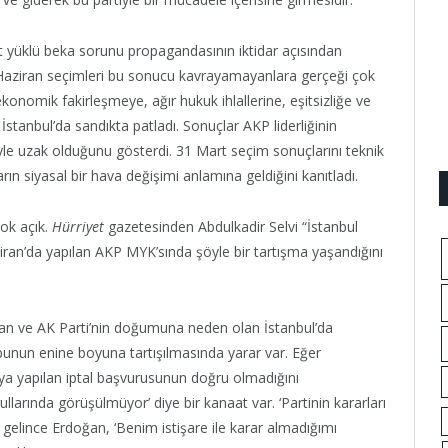
et yüklü beka sorunu propagandasının iktidar açısından
Haziran seçimleri bu sonucu kavrayamayanlara gerçeği çok
ekonomik fakirleşmeye, ağır hukuk ihlallerine, eşitsizliğe ve
 İstanbul’da sandıkta patladı. Sonuçlar AKP liderliğinin
le uzak olduğunu gösterdi. 31 Mart seçim sonuçlarını teknik
ın siyasal bir hava değişimi anlamına geldiğini kanıtladı.
çok açık.
Hürriyet
gazetesinden Abdulkadir Selvi “İstanbul
ziran’da yapılan AKP MYK’sında şöyle bir tartışma yaşandığını
ran ve AK Parti’nin doğumuna neden olan İstanbul’da
 bunun enine boyuna tartışılmasında yarar var. Eğer
’ya yapılan iptal başvurusunun doğru olmadığını
rullarında görüşülmüyor’ diye bir kanaat var. ‘Partinin kararları
 gelince Erdoğan, ‘Benim istişare ile karar almadığımı