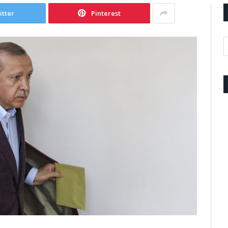
itter
Pinterest