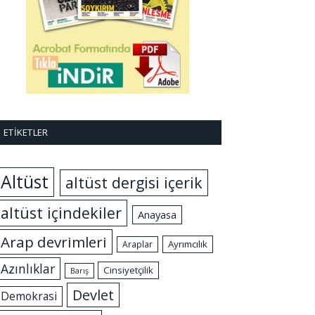
ETIKETLER
Altüst
altüst dergisi içerik
altüst içindekiler
Anayasa
Arap devrimleri
Ayrımcılık
Araplar
Azınlıklar
Cinsiyetçilik
Barış
Devlet
Demokrasi