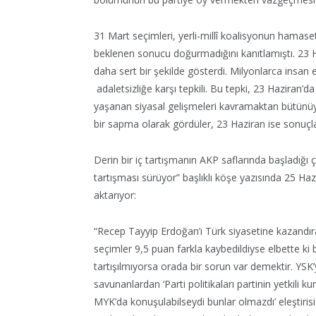
31 Mart seçimleri, yerli-millî koalisyonun hamas
beklenen sonucu doğurmadığını kanıtlamıştı. 23 
daha sert bir şekilde gösterdi. Milyonlarca insan 
adaletsizliğe karşı tepkili. Bu tepki, 23 Haziran’da
yaşanan siyasal gelişmeleri kavramaktan bütünüy
bir sapma olarak gördüler, 23 Haziran ise sonuçlar
Derin bir iç tartışmanın AKP saflarında başladığı 
tartışması sürüyor” başlıklı köşe yazısında 25 Ha
aktarıyor:
“Recep Tayyip Erdoğan’ı Türk siyasetine kazandı
seçimler 9,5 puan farkla kaybedildiyse elbette ki
tartışılmıyorsa orada bir sorun var demektir. YSK
savunanlardan ‘Parti politikaları partinin yetkili ku
MYK’da konuşulabilseydi bunlar olmazdı’ eleştirisi