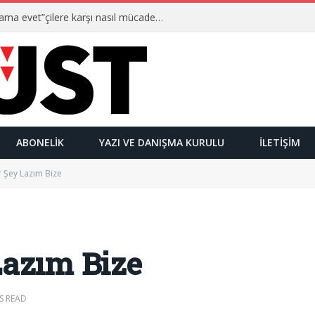
Ulusalcılar kimlerdir ve “Yetmez ama evet”çilere karşı nasıl mücadele ederler?
ABONELIK
YAZI VE DANIŞMA KURULU
İLETIŞIM
r Şey Lazım Bize
Lazım Bize
S READ