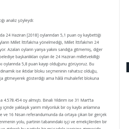
ığı analiz şöyleydi:
mda 24 Haziran [2018] oylarından 5,1 puan oy kaybettiği
rın Millet İttifakı’na yönelmediği, Millet İttifakı’nın 24
lıyor. Azalan oyların yarıya yakını sandığa gitmemiş, diğer
elediye başkanlıkları oyları ile 24 Haziran milletvekilliği
fakı oylarında 5,8 puan kayıp olduğunu görüyoruz. Bu
inamik ise iktidar bloku seçmeninin rahatsız olduğu,
ndığa gitmeyerek gösterdiği ama hâlâ muhalefet blokuna
4.578.454 oy almıştı. Binali Yıldırım ise 31 Mart’ta
y içinde yaklaşık yarım milyonluk bir oy kaybı anlamına
de ve 16 Nisan referandumunda da ortaya çıkan bir gerçek
enmenin yolu, partinin tabanındaki işçi ve emekçilerden bir
giderek bu partiyle bir mücadele içerisine girmesidir.