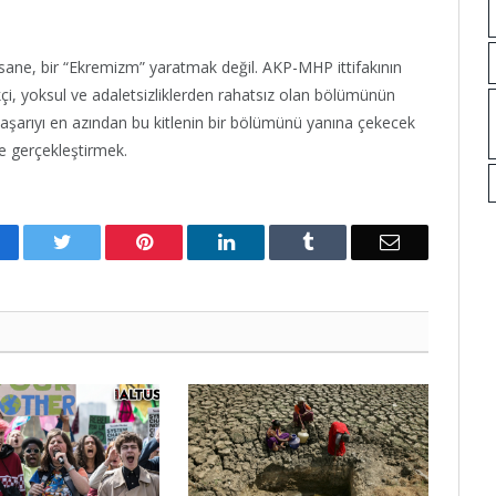
sane, bir “Ekremizm” yaratmak değil. AKP-MHP ittifakının
, yoksul ve adaletsizliklerden rahatsız olan bölümünün
arıyı en azından bu kitlenin bir bölümünü yanına çekecek
yle gerçekleştirmek.
acebook
Twitter
Pinterest
LinkedIn
Tumblr
Email