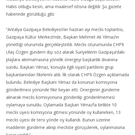
Habis olduğu kesin, ama maalesef istisna değildi. Şu gazete
haberinde görüldüğü gibi:
“Antalya Gazipaşa Belediyesi’nin haziran ayı meclis toplantısı,
Gazipaşa Kültür Merkezi’nde, Başkan Mehmet Ali Yılmaz’ın
yönettiği oturumda gerçekleştirildi. Meclis oturumunda CHP’li
Ulaş Özgen gündem dışı söz alarak Suriyelilerin Gazipaşa’daki
plajlara alınmamasına yönelik önergeyi başkanlık divanına
sundu. Başkan Yılmaz, konuyla ilgili siyasî partilerin grup
başkanlarından fikirlerini aldı. İlk olarak CHP’li Özgen açıklamada
bulundu. Belediye Başkanı Yılmaz da konunun komisyona
gönderilmesi yönünde fikir beyan etti. Önergenin gündeme
alınarak meclis komisyonuna gönderilip gönderilmemesi
oylamaya sunuldu. Oylamada Başkan Yılmaz’la birlikte 10
meclis üyesi komisyona gitmesi yönünde oy kullanırken, 13
meclis üyesi de tersi yönde oy kullandı. Bunun üzerine
maddenin gündeme alınıp mecliste görüşülerek, oylanmasına
karar verildi.”