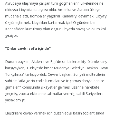
Avrupa’ya ulaşmaya çalışan tüm göçmenlerin ülkelerinde ne
olduysa Libya’da da aynısı oldu. Amerika ve Avrupa ülkeye
müdahale etti, bombalar yağdırdı. Kaddafi’yi devirmek, Libya’yı
özgürleştirmek, Libyalıları kurtarmak için! O günden beri,
Kaddafi’den kurtulmuş olan özgür Libya’da savaş ve ölüm kol
geziyor.
“Onlar zevki sefa içinde”
Durum buyken, Akdeniz ve Ege’de on binlerce kişi ölümle karşı
karşıyayken, Türkiye’de bizler Mudanya Belediye Başkanı Hayri
Türkyılmaz’ı tartışıyorduk. Cevval başkan, Suriyeli mültecilerin
sahilde “atla gezip çadır kurmaları ve iç çamaşırlarıyla denize
girmeleri” konusunda şikâyetler gelmesi üzerine harekete
geçmiş, zabıta ekiplerine talimatlar vermiş, sahili Suriyelilere
yasaklamıştı.
Eleştirilere cevap vermek için düzenlediği basın toplantısında