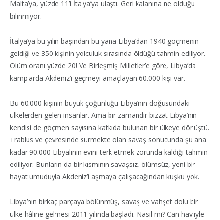
Malta’ya, yüzde 11’i İtalya’ya ulaştı. Geri kalanına ne olduğu
bilinmiyor.
İtalya’ya bu yılın başından bu yana Libya’dan 1940 göçmenin
geldiği ve 350 kişinin yolculuk sırasında öldüğü tahmin ediliyor.
Ölüm oranı yüzde 20! Ve Birleşmiş Milletler’e göre, Libya’da
kamplarda Akdeniz’i geçmeyi amaçlayan 60.000 kişi var.
Bu 60.000 kişinin büyük çoğunluğu Libya’nın doğusundaki
ülkelerden gelen insanlar. Ama bir zamandır bizzat Libya’nın
kendisi de göçmen sayısına katkıda bulunan bir ülkeye dönüştü.
Trablus ve çevresinde sürmekte olan savaş sonucunda şu ana
kadar 90.000 Libyalının evini terk etmek zorunda kaldığı tahmin
ediliyor. Bunların da bir kısmının savaşsız, ölümsüz, yeni bir
hayat umuduyla Akdeniz’i aşmaya çalışacağından kuşku yok.
Libya’nın birkaç parçaya bölünmüş, savaş ve vahşet dolu bir
ülke hâline gelmesi 2011 yılında başladı. Nasıl mı? Can havliyle