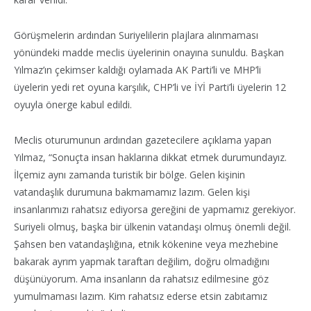
Görüşmelerin ardından Suriyelilerin plajlara alınmaması
yönündeki madde meclis üyelerinin onayına sunuldu. Başkan
Yılmaz’ın çekimser kaldığı oylamada AK Parti’li ve MHP’li
üyelerin yedi ret oyuna karşılık, CHP’li ve İYİ Parti’li üyelerin 12
oyuyla önerge kabul edildi.
Meclis oturumunun ardından gazetecilere açıklama yapan
Yılmaz, “Sonuçta insan haklarına dikkat etmek durumundayız.
İlçemiz aynı zamanda turistik bir bölge. Gelen kişinin
vatandaşlık durumuna bakmamamız lazım. Gelen kişi
insanlarımızı rahatsız ediyorsa gereğini de yapmamız gerekiyor.
Suriyeli olmuş, başka bir ülkenin vatandaşı olmuş önemli değil.
Şahsen ben vatandaşlığına, etnik kökenine veya mezhebine
bakarak ayrım yapmak taraftarı değilim, doğru olmadığını
düşünüyorum. Ama insanların da rahatsız edilmesine göz
yumulmaması lazım. Kim rahatsız ederse etsin zabıtamız