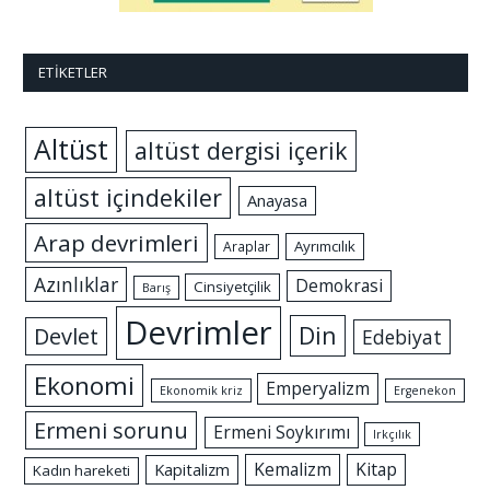
ETIKETLER
Altüst
altüst dergisi içerik
altüst içindekiler
Anayasa
Arap devrimleri
Ayrımcılık
Araplar
Azınlıklar
Demokrasi
Cinsiyetçilik
Barış
Devrimler
Din
Devlet
Edebiyat
Ekonomi
Emperyalizm
Ekonomik kriz
Ergenekon
Ermeni sorunu
Ermeni Soykırımı
Irkçılık
Kemalizm
Kitap
Kapitalizm
Kadın hareketi