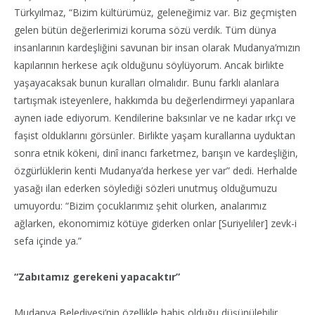
Türkyılmaz, “Bizim kültürümüz, geleneğimiz var. Biz geçmişten
gelen bütün değerlerimizi koruma sözü verdik. Tüm dünya
insanlarının kardeşliğini savunan bir insan olarak Mudanya’mızın
kapılarının herkese açık olduğunu söylüyorum. Ancak birlikte
yaşayacaksak bunun kuralları olmalıdır. Bunu farklı alanlara
tartışmak isteyenlere, hakkımda bu değerlendirmeyi yapanlara
aynen iade ediyorum. Kendilerine baksınlar ve ne kadar ırkçı ve
faşist olduklarını görsünler. Birlikte yaşam kurallarına uyduktan
sonra etnik kökeni, dinî inancı farketmez, barışın ve kardeşliğin,
özgürlüklerin kenti Mudanya’da herkese yer var” dedi. Herhalde
yasağı ilan ederken söylediği sözleri unutmuş olduğumuzu
umuyordu: “Bizim çocuklarımız şehit olurken, analarımız
ağlarken, ekonomimiz kötüye giderken onlar [Suriyeliler] zevk-i
sefa içinde ya.”
“Zabıtamız gerekeni yapacaktır”
Mudanya Belediyesi’nin özellikle habis olduğu düşünülebilir.