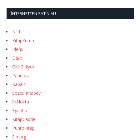
İNTERNETTEN SATIN AL!
N11
KitapYurdu
Idefix
D&R
GittiGidiyor
Pandora
Kabalcı
Sözcü Kitabevi
İlkNokta
Eganba
KitapCadde
PuntoKitap
Simurg