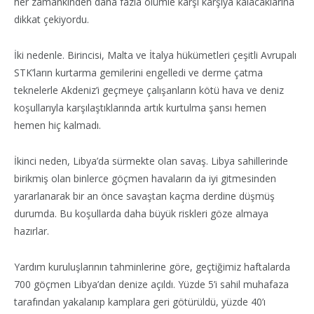
her zamankinden daha fazla ölümle karşı karşıya kalacaklarına
dikkat çekiyordu.
İki nedenle. Birincisi, Malta ve İtalya hükümetleri çeşitli Avrupalı
STK’ların kurtarma gemilerini engelledi ve derme çatma
teknelerle Akdeniz’i geçmeye çalışanların kötü hava ve deniz
koşullarıyla karşılaştıklarında artık kurtulma şansı hemen
hemen hiç kalmadı.
İkinci neden, Libya’da sürmekte olan savaş. Libya sahillerinde
birikmiş olan binlerce göçmen havaların da iyi gitmesinden
yararlanarak bir an önce savaştan kaçma derdine düşmüş
durumda. Bu koşullarda daha büyük riskleri göze almaya
hazırlar.
Yardım kuruluşlarının tahminlerine göre, geçtiğimiz haftalarda
700 göçmen Libya’dan denize açıldı. Yüzde 5’i sahil muhafaza
tarafından yakalanıp kamplara geri götürüldü, yüzde 40’ı