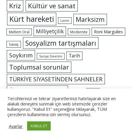
Kriz
Kültür ve sanat
Kürt hareketi
Marksizm
Lenin
Milliyetçilik
Roni Margulies
Meltem Oral
Modernite
Sosyalizm tartışmaları
Savaş
Soykırım
Tarih
Suriye Devrimi
Toplumsal sorunlar
TÜRKİYE SİYASETİNDEN SAHNELER
Özgürlük mücadelesi
İslam
İktidar
Tercihlerinizi ve tekrar ziyaretlerinizi hatırlayarak size en
alakalı deneyimi sunmak için web sitemizde çerezler
kullanıyoruz. "Kabul Et" seçeneğine tıklayarak, TÜM
çerezlerin kullanımına izin vermiş olursunuz.
© 2026 - Altüst
Ayarlar
KABUL ET
Künye
İletişim