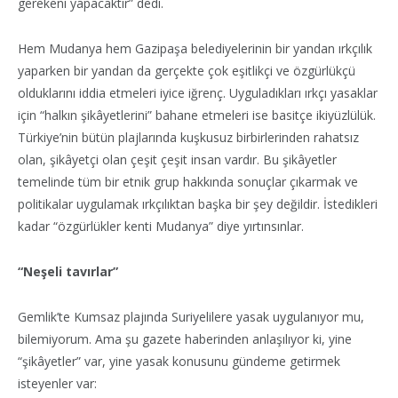
gerekeni yapacaktır” dedi.
Hem Mudanya hem Gazipaşa belediyelerinin bir yandan ırkçılık
yaparken bir yandan da gerçekte çok eşitlikçi ve özgürlükçü
olduklarını iddia etmeleri iyice iğrenç. Uyguladıkları ırkçı yasaklar
için “halkın şikâyetlerini” bahane etmeleri ise basitçe ikiyüzlülük.
Türkiye’nin bütün plajlarında kuşkusuz birbirlerinden rahatsız
olan, şikâyetçi olan çeşit çeşit insan vardır. Bu şikâyetler
temelinde tüm bir etnik grup hakkında sonuçlar çıkarmak ve
politikalar uygulamak ırkçılıktan başka bir şey değildir. İstedikleri
kadar “özgürlükler kenti Mudanya” diye yırtınsınlar.
“Neşeli tavırlar”
Gemlik’te Kumsaz plajında Suriyelilere yasak uygulanıyor mu,
bilemiyorum. Ama şu gazete haberinden anlaşılıyor ki, yine
“şikâyetler” var, yine yasak konusunu gündeme getirmek
isteyenler var: