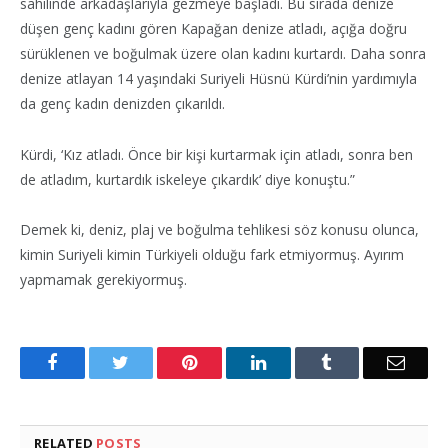
sahilinde arkadaşlarıyla gezmeye başladı. Bu sırada denize
düşen genç kadını gören Kapağan denize atladı, açığa doğru
sürüklenen ve boğulmak üzere olan kadını kurtardı. Daha sonra
denize atlayan 14 yaşındaki Suriyeli Hüsnü Kürdi’nin yardımıyla
da genç kadın denizden çıkarıldı.
Kürdi, ‘Kız atladı. Önce bir kişi kurtarmak için atladı, sonra ben
de atladım, kurtardık iskeleye çıkardık’ diye konuştu.”
Demek ki, deniz, plaj ve boğulma tehlikesi söz konusu olunca,
kimin Suriyeli kimin Türkiyeli olduğu fark etmiyormuş. Ayırım
yapmamak gerekiyormuş.
Facebook
Twitter
Pinterest
LinkedIn
Tumblr
Email
RELATED
POSTS