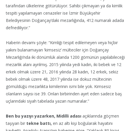
tarafından ülkelerine götürülüyor. Sahibi çıkmayan ya da kimlik
tespiti yapılamayan cenazeler ise İzmir Büyükşehir
Belediyesinin Doğançay’daki mezarlığında, 412 numaralı adada
defnediliyor.”
Haberin devamı şöyle: “Kimliği tespit edilemeyen veya hiçbir
yakını bulanamayan ‘kimsesiz’ mülteciler için Doğançay
Mezarlığı’nda iki dönümlük alanda 1200 gömünün yapılabileceği
mezarlık alanı ayrılmış. 2015 yılında yedi kadın, iki bebek ve 12
erkek olmak üzere 21, 2016 yılında 28 kadın, 12 erkek, sekiz
bebek olmak üzere 48, 2017 yılında ise dokuz mültecinin
gömüldüğü mezarlıkta kimilerinin ismi bile yok. Kimsesiz
olanların sayısı ise 39. Onları birbirinden ayırt eden sadece baş
uçlarındaki siyah tabelada yazan numaralar.”
Ben bu yazıyı yazarken, Midilli adası
açıklarında göçmen
taşıyan bir
tekne battı,
en az altı kişi boğularak hayatını
kaybetti. Anadolu Ajansı’nın haberine göre, “Yaklaşık 80 kişiyi