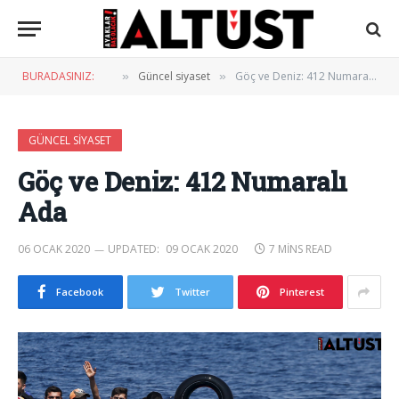
BURADASINIZ:
Güncel siyaset
Göç ve Deniz: 412 Numaralı Ada
»
»
GÜNCEL SIYASET
Göç ve Deniz: 412 Numaralı
Ada
06 OCAK 2020
UPDATED:
09 OCAK 2020
7 MINS READ
Facebook
Twitter
Pinterest