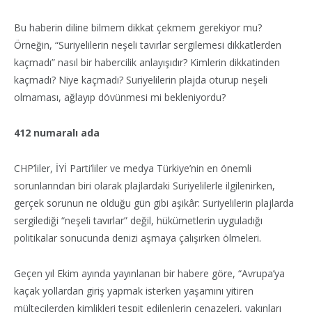
Bu haberin diline bilmem dikkat çekmem gerekiyor mu?
Örneğin, “Suriyelilerin neşeli tavırlar sergilemesi dikkatlerden
kaçmadı” nasıl bir habercilik anlayışıdır? Kimlerin dikkatinden
kaçmadı? Niye kaçmadı? Suriyelilerin plajda oturup neşeli
olmaması, ağlayıp dövünmesi mi bekleniyordu?
412 numaralı ada
CHP’liler, İYİ Parti’liler ve medya Türkiye’nin en önemli
sorunlarından biri olarak plajlardaki Suriyelilerle ilgilenirken,
gerçek sorunun ne olduğu gün gibi aşikâr: Suriyelilerin plajlarda
sergilediği “neşeli tavırlar” değil, hükümetlerin uyguladığı
politikalar sonucunda denizi aşmaya çalışırken ölmeleri.
Geçen yıl Ekim ayında yayınlanan bir habere göre, “Avrupa’ya
kaçak yollardan giriş yapmak isterken yaşamını yitiren
mültecilerden kimlikleri tespit edilenlerin cenazeleri, yakınları