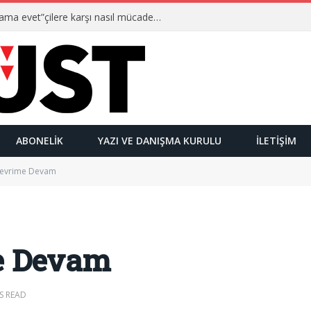
Ulusalcılar kimlerdir ve “Yetmez ama evet”çilere karşı nasıl mücadele ederler?
ABONELIK
YAZI VE DANIŞMA KURULU
İLETIŞIM
Devrime Devam
e Devam
S READ