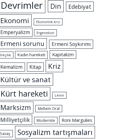
Devrimler
Din
Edebiyat
Ekonomi
Ekonomik kriz
Emperyalizm
Ergenekon
Ermeni sorunu
Ermeni Soykırımı
Kapitalizm
Kadın hareketi
Irkçılık
Kriz
Kemalizm
Kitap
Kültür ve sanat
Kürt hareketi
Lenin
Marksizm
Meltem Oral
Milliyetçilik
Roni Margulies
Modernite
Sosyalizm tartışmaları
Savaş