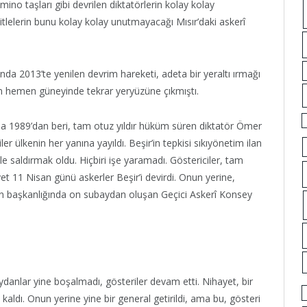
no taşları gibi devrilen diktatörlerin kolay kolay
itlelerin bunu kolay kolay unutmayacağı Mısır’daki askerî
ında 2013’te yenilen devrim hareketi, adeta bir yeraltı ırmağı
 hemen güneyinde tekrar yeryüzüne çıkmıştı.
’da 1989’dan beri, tam otuz yıldır hüküm süren diktatör Ömer
iler ülkenin her yanına yayıldı. Beşir’in tepkisi sıkıyönetim ilan
 saldırmak oldu. Hiçbiri işe yaramadı. Göstericiler, tam
et 11 Nisan günü askerler Beşir’i devirdi. Onun yerine,
f’un başkanlığında on subaydan oluşan Geçici Askerî Konsey
eydanlar yine boşalmadı, gösteriler devam etti. Nihayet, bir
aldı. Onun yerine yine bir general getirildi, ama bu, gösteri