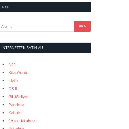
ARA…
İNTERNETTEN SATIN AL!
N11
KitapYurdu
Idefix
D&R
GittiGidiyor
Pandora
Kabalcı
Sözcü Kitabevi
İlkNokta