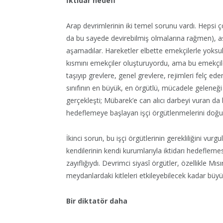
İktidar hedefi
Arap devrimlerinin iki temel sorunu vardı. Hepsi ço
da bu sayede devirebilmiş olmalarına rağmen), as
aşamadılar. Hareketler elbette emekçilerle yoksu
kısmını emekçiler oluşturuyordu, ama bu emekçiler
taşıyıp grevlere, genel grevlere, rejimleri felç e
sınıfının en büyük, en örgütlü, mücadele geleneği 
gerçekleşti; Mübarek’e can alıcı darbeyi vuran da
hedeflemeye başlayan işçi örgütlenmelerini doğ
İkinci sorun, bu işçi örgütlerinin gerekliliğini vurg
kendilerinin kendi kurumlarıyla iktidarı hedefleme
zayıflığıydı. Devrimci siyasî örgütler, özellikle Mıs
meydanlardaki kitleleri etkileyebilecek kadar büyük
Bir diktatör daha