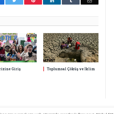
acebook
Twitter
Pinterest
LinkedIn
Tumblr
Email
rizine Giriş
Toplumsal Çöküş ve İklim