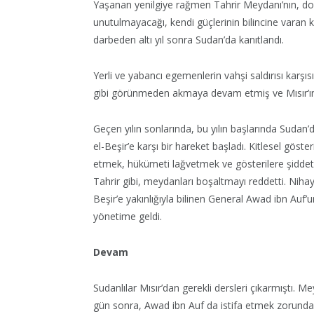
Yaşanan yenilgiye rağmen Tahrir Meydanı’nın, domi
unutulmayacağı, kendi güçlerinin bilincine varan k
darbeden altı yıl sonra Sudan’da kanıtlandı.
Yerli ve yabancı egemenlerin vahşi saldırısı karşıs
gibi görünmeden akmaya devam etmiş ve Mısır’ın
Geçen yılın sonlarında, bu yılın başlarında Sudan
el-Beşir’e karşı bir hareket başladı. Kitlesel göster
etmek, hükümeti lağvetmek ve gösterilere şiddetle
Tahrir gibi, meydanları boşaltmayı reddetti. Nihay
Beşir’e yakınlığıyla bilinen General Awad ibn Au
yönetime geldi.
Devam
Sudanlılar Mısır’dan gerekli dersleri çıkarmıştı. M
gün sonra, Awad ibn Auf da istifa etmek zorunda k