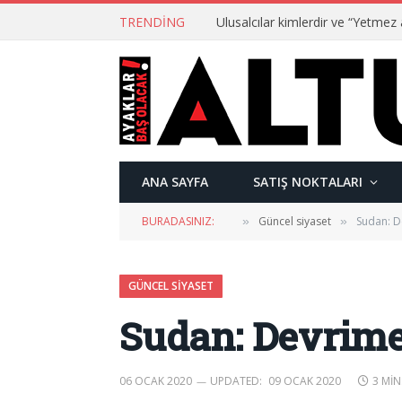
TRENDING
ANA SAYFA
SATIŞ NOKTALARI
BURADASINIZ:
Güncel siyaset
Sudan: 
»
»
GÜNCEL SIYASET
Sudan: Devrim
06 OCAK 2020
UPDATED:
09 OCAK 2020
3 MIN