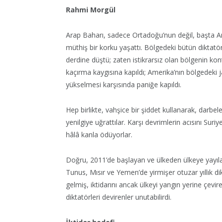
Rahmi Morgül
Arap Baharı, sadece Ortadoğu’nun değil, başta 
müthiş bir korku yaşattı. Bölgedeki bütün diktatör
derdine düştü; zaten istikrarsız olan bölgenin ko
kaçırma kaygısına kapıldı; Amerika’nın bölgedeki
yükselmesi karşısında paniğe kapıldı.
Hep birlikte, vahşice bir şiddet kullanarak, darbele
yenilgiye uğrattılar. Karşı devrimlerin acısını Suri
hâlâ kanla ödüyorlar.
Doğru, 2011’de başlayan ve ülkeden ülkeye yayıla
Tunus, Mısır ve Yemen’de yirmişer otuzar yıllık di
gelmiş, iktidarını ancak ülkeyi yangın yerine çevi
diktatörleri devirenler unutabilirdi.