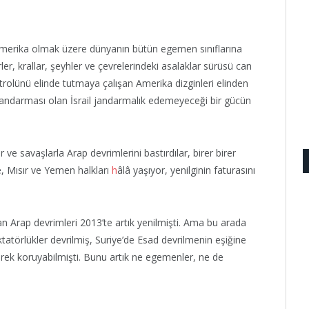
Amerika olmak üzere dünyanın bütün egemen sınıflarına
ler, krallar, şeyhler ve çevrelerindeki asalaklar sürüsü can
ntrolünü elinde tutmaya çalışan Amerika dizginleri elinden
 jandarması olan İsrail jandarmalık edemeyeceği bir gücün
r ve savaşlarla Arap devrimlerini bastırdılar, birer birer
ye, Mısır ve Yemen halkları
h
âlâ yaşıyor, yenilginin faturasını
n Arap devrimleri 2013’te artık yenilmişti. Ama bu arada
ktatörlükler devrilmiş, Suriye’de Esad devrilmenin eşiğine
rerek koruyabilmişti. Bunu artık ne egemenler, ne de