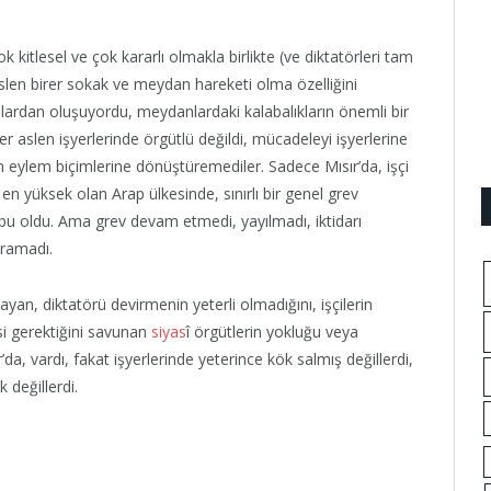
k kitlesel ve çok kararlı olmakla birlikte (ve diktatörleri tam
len birer sokak ve meydan hareketi olma özelliğini
llardan oluşuyordu, meydanlardaki kalabalıkların önemli bir
 aslen işyerlerinde örgütlü değildi, mücadeleyi işyerlerine
den eylem biçimlerine dönüştüremediler. Sadece Mısır’da, işçi
en yüksek olan Arap ülkesinde, sınırlı bir genel grev
 bu oldu. Ama grev devam etmedi, yayılmadı, iktidarı
uramadı.
ulayan, diktatörü devirmenin yeterli olmadığını, işçilerin
si gerektiğini savunan
siyas
î örgütlerin yokluğu veya
ır’da, vardı, fakat işyerlerinde yeterince kök salmış değillerdi,
 değillerdi.