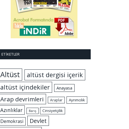
ETIKETLER
Altüst
altüst dergisi içerik
altüst içindekiler
Anayasa
Arap devrimleri
Ayrımcılık
Araplar
Azınlıklar
Cinsiyetçilik
Barış
Devlet
Demokrasi