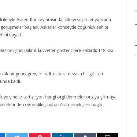
lcileriyle Askerî Konsey arasında, ülkeyi seçimler yapılana
 görüşmeler başladı. Askerler konseyde çoğunluk sahibi
ebini dayattı.
ziran günü silahlı kuvvetler göstericilere saldırdı; 118 kişi
nlük bir genel grev, iki hafta sonra devasa bir gösteri
unda kaldı.
oluyor, neler tartışılıyor, hangi örgütlenmeler ortaya çıkmaya
evrimlerinden öğrendiler, bütün Arap emekçileri bugün