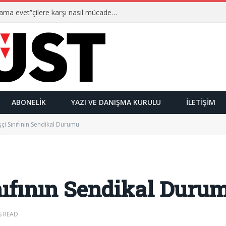
Ulusalcılar kimlerdir ve “Yetmez ama evet”çilere karşı nasıl mücadele ederler?
ABONELIK
YAZI VE DANIŞMA KURULU
İLETIŞIM
şçi Sınıfının Sendikal Durumu
nıfının Sendikal Duru
S READ