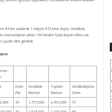
öre 84 bin azalarak 1 milyon 673 bine düştü. Sendikalı
le memurluktan atılan 100 binden fazla kişinin etkisi var.
yüzde 68’e geriledi.
yısı
mur-
n
e
Oran
Sendikalı
Toplam
Sendikalaşma
(%)
Memur
Memur
Oranı
6,000
39
1,757,000
2,452,000
72
010,000
41
1,673,000
2,473,000
68