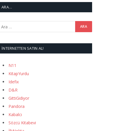
ARA…
İNTERNETTEN SATIN AL!
N11
KitapYurdu
Idefix
D&R
GittiGidiyor
Pandora
Kabalcı
Sözcü Kitabevi
İlkNokta