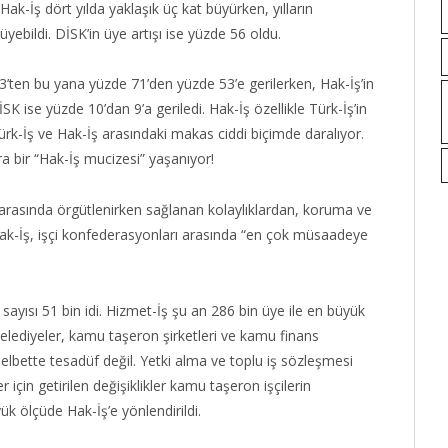
Hak-İş dört yılda yaklaşık üç kat büyürken, yılların
bildi. DİSK’in üye artışı ise yüzde 56 oldu.
013’ten bu yana yüzde 71’den yüzde 53’e gerilerken, Hak-İş’in
K ise yüzde 10’dan 9’a geriledi. Hak-İş özellikle Türk-İş’in
ürk-İş ve Hak-İş arasındaki makas ciddi biçimde daralıyor.
bir “Hak-İş mucizesi” yaşanıyor!
rasında örgütlenirken sağlanan kolaylıklardan, koruma ve
Hak-İş, işçi konfederasyonları arasında “en çok müsaadeye
sayısı 51 bin idi. Hizmet-İş şu an 286 bin üye ile en büyük
elediyeler, kamu taşeron şirketleri ve kamu finans
lbette tesadüf değil. Yetki alma ve toplu iş sözleşmesi
için getirilen değişiklikler kamu taşeron işçilerin
k ölçüde Hak-İş’e yönlendirildi.