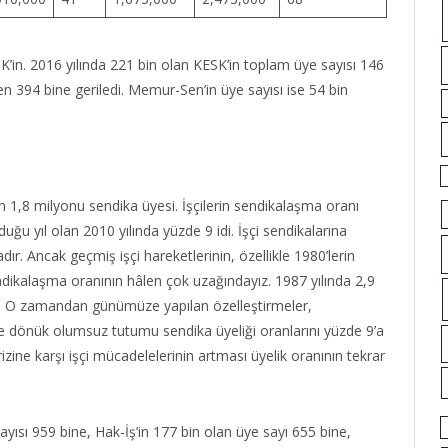
’in. 2016 yılında 221 bin olan KESK’in toplam üye sayısı 146
en 394 bine geriledi. Memur-Sen’in üye sayısı ise 54 bin
n 1,8 milyonu sendika üyesi. İşçilerin sendikalaşma oranı
uğu yıl olan 2010 yılında yüzde 9 idi. İşçi sendikalarına
ır. Ancak geçmiş işçi hareketlerinin, özellikle 1980’lerin
dikalaşma oranının hâlen çok uzağındayız. 1987 yılında 2,9
ydi. O zamandan günümüze yapılan özelleştirmeler,
e dönük olumsuz tutumu sendika üyeliği oranlarını yüzde 9’a
izine karşı işçi mücadelelerinin artması üyelik oranının tekrar
yısı 959 bine, Hak-İş’in 177 bin olan üye sayı 655 bine,