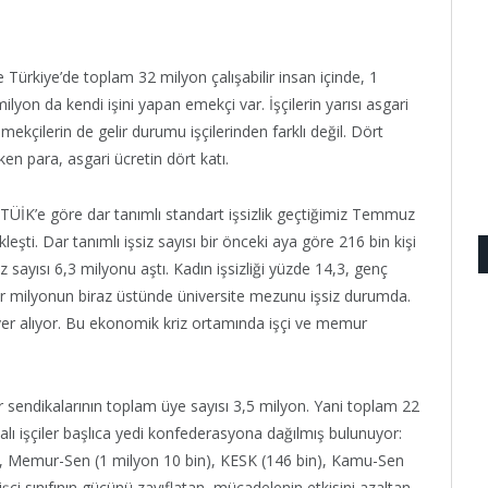
 Türkiye’de toplam 32 milyon çalışabilir insan içinde, 1
ilyon da kendi işini yapan emekçi var. İşçilerin yarısı asgari
emekçilerin de gelir durumu işçilerinden farklı değil. Dört
eken para, asgari ücretin dört katı.
 TÜİK’e göre dar tanımlı standart işsizlik geçtiğimiz Temmuz
leşti. Dar tanımlı işsiz sayısı bir önceki aya göre 216 bin kişi
z sayısı 6,3 milyonu aştı. Kadın işsizliği yüzde 14,3, genç
 Bir milyonun biraz üstünde üniversite mezunu işsiz durumda.
yer alıyor. Bu ekonomik kriz ortamında işçi ve memur
 sendikalarının toplam üye sayısı 3,5 milyon. Yani toplam 22
kalı işçiler başlıca yedi konfederasyona dağılmış bulunuyor:
in), Memur-Sen (1 milyon 10 bin), KESK (146 bin), Kamu-Sen
işçi sınıfının gücünü zayıflatan, mücadelenin etkisini azaltan