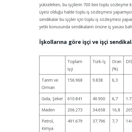
yükselirken, bu işçilerin 700 bini toplu sözleşme k
üyesi olduğu halde toplu iş sözleşmesi yapamıyor.
sendikalar bu işçiler için toplu iş sözleşmesi ya
yetki konusunda sendikaların önüne iş yasası baha
İşkollarına göre işçi ve işçi sendikal
Toplam
Türk-İş
Oran
Dİ
işçi
(%)
Tarım ve
156.968
9.838
6,3
Orman
Gıda, Şeker
610.841
40.900
6,7
1.7
Maden
206.273
34.658
16,8
20
Petrol,
491.679
37.796
7,7
14
Kimya