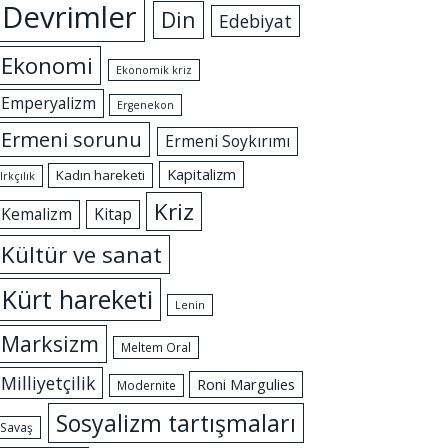
Devrimler
Din
Edebiyat
Ekonomi
Ekonomik kriz
Emperyalizm
Ergenekon
Ermeni sorunu
Ermeni Soykırımı
Kapitalizm
Kadın hareketi
Irkçılık
Kriz
Kemalizm
Kitap
Kültür ve sanat
Kürt hareketi
Lenin
Marksizm
Meltem Oral
Milliyetçilik
Roni Margulies
Modernite
Sosyalizm tartışmaları
Savaş