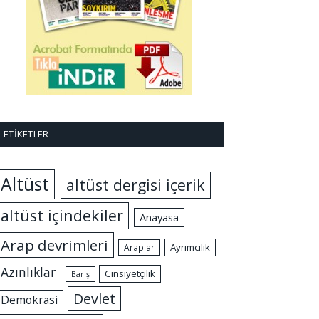
ETIKETLER
Altüst
altüst dergisi içerik
altüst içindekiler
Anayasa
Arap devrimleri
Ayrımcılık
Araplar
Azınlıklar
Cinsiyetçilik
Barış
Devlet
Demokrasi