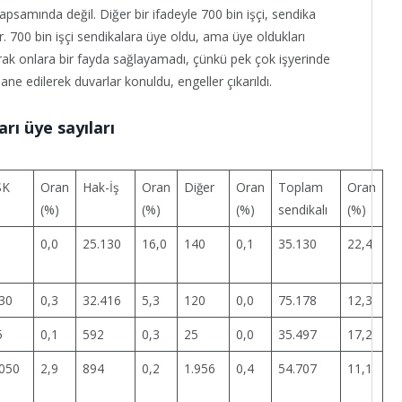
apsamında değil. Diğer bir ifadeyle 700 bin işçi, sendika
 700 bin işçi sendikalara üye oldu, ama üye oldukları
parak onlara bir fayda sağlayamadı, çünkü pek çok işyerinde
ne edilerek duvarlar konuldu, engeller çıkarıldı.
arı üye sayıları
SK
Oran
Hak-İş
Oran
Diğer
Oran
Toplam
Oran
(%)
(%)
(%)
sendikalı
(%)
0,0
25.130
16,0
140
0,1
35.130
22,4
30
0,3
32.416
5,3
120
0,0
75.178
12,3
5
0,1
592
0,3
25
0,0
35.497
17,2
.050
2,9
894
0,2
1.956
0,4
54.707
11,1