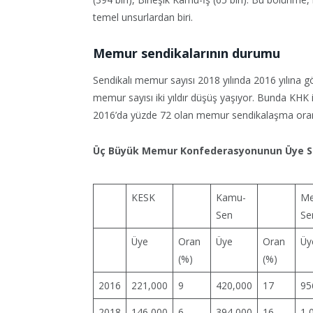
temel unsurlardan biri.
Memur sendikalarının durumu
Sendikalı memur sayısı 2018 yılında 2016 yılına g
memur sayısı iki yıldır düşüş yaşıyor. Bunda KHK i
2016’da yüzde 72 olan memur sendikalaşma oranı 
Üç Büyük Memur Konfederasyonunun Üye Sa
KESK
Kamu-
Me
Sen
Se
Üye
Oran
Üye
Oran
Üy
(%)
(%)
2016
221,000
9
420,000
17
95
2018
146,000
6
394,000
16
1,