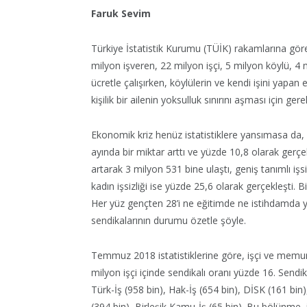
Faruk Sevim
Türkiye İstatistik Kurumu (TÜİK) rakamlarına göre
milyon işveren, 22 milyon işçi, 5 milyon köylü, 4 m
ücretle çalışırken, köylülerin ve kendi işini yapan 
kişilik bir ailenin yoksulluk sınırını aşması için ger
Ekonomik kriz henüz istatistiklere yansımasa da,
ayında bir miktar arttı ve yüzde 10,8 olarak gerçek
artarak 3 milyon 531 bine ulaştı, geniş tanımlı işsi
kadın işsizliği ise yüzde 25,6 olarak gerçekleşti.
Her yüz gençten 28’i ne eğitimde ne istihdamda 
sendikalarının durumu özetle şöyle.
Temmuz 2018 istatistiklerine göre, işçi ve memur
milyon işçi içinde sendikalı oranı yüzde 16. Sendi
Türk-İş (958 bin), Hak-İş (654 bin), DİSK (161 b
(394 bin), Birleşik Kamu-İş (65 bin). Bu bölünme, 