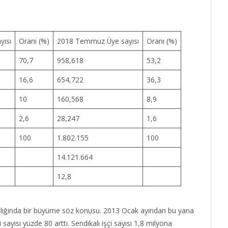
yısı
Oranı (%)
2018 Temmuz Üye sayısı
Oranı (%)
70,7
958,618
53,2
16,6
654,722
36,3
10
160,568
8,9
2,6
28,247
1,6
100
1.802.155
100
14.121.664
12,8
ılığında bir büyüme söz konusu. 2013 Ocak ayından bu yana
i sayısı yüzde 80 arttı. Sendikalı işçi sayısı 1,8 milyona