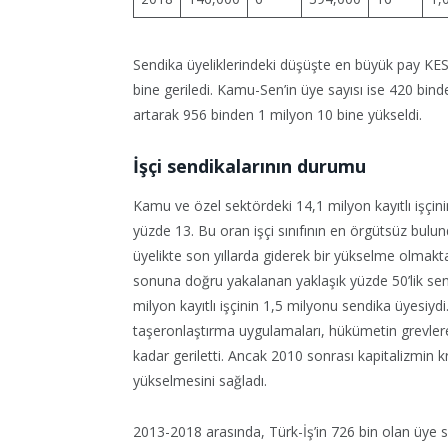
Sendika üyeliklerindeki düşüşte en büyük pay KESK
bine geriledi. Kamu-Sen’in üye sayısı ise 420 bind
artarak 956 binden 1 milyon 10 bine yükseldi.
İşçi sendikalarının durumu
Kamu ve özel sektördeki 14,1 milyon kayıtlı işçini
yüzde 13. Bu oran işçi sınıfının en örgütsüz bulund
üyelikte son yıllarda giderek bir yükselme olmaktad
sonuna doğru yakalanan yaklaşık yüzde 50’lik sen
milyon kayıtlı işçinin 1,5 milyonu sendika üyesi
taşeronlaştırma uygulamaları, hükümetin grevler
kadar geriletti. Ancak 2010 sonrası kapitalizmin kr
yükselmesini sağladı.
2013-2018 arasında, Türk-İş’in 726 bin olan üye sa