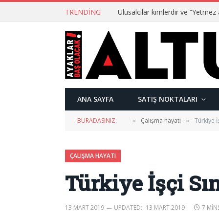
TRENDING
ANA SAYFA
SATIŞ NOKTALARI
BURADASINIZ:
Çalışma hayatı
Türkiye İ
»
»
ÇALIŞMA HAYATI
Türkiye İşçi Sı
13 MART 2019
UPDATED:
13 MART 2019
7 MIN