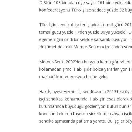
DİSK’in 103 bin olan üye sayısı 161 bine yükseldi. 
konfederasyonu Türk-İş ise sadece yüzde 32 büyüye
Türk-İş’in sendikalı işçiler içindeki temsil gücü 2
temsil gücü yüzde 17’den yüzde 36’ya yükseldi. DİS
egemenliğini ciddi bir şekilde sarsarak büyüyor. T
Hükümet destekli Memur-Sen mucizesinden sonra 
Memur-Sen’e 2002’den bu yana kamu görevlileri a
kollamadan şimdi Hak-İş de bolca yararlanıyor. 
mazhar” konfederasyon haline geldi.
Hak-İş üyesi Hizmet-İş sendikasının 2013’teki üye 
işçi sendikası konumunda. Hak-İş’in esas olarak b
kurumlarında büyüdüğü gözleniyor. Bütün bunlar e
konusunda kamu taşeron şirketlerde çalışan işçiler 
sendikalaşmasında patlama yarattı. Bu işçiler büyü