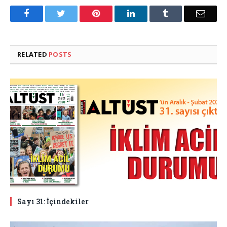
Facebook
Twitter
Pinterest
LinkedIn
Tumblr
Email
RELATED
POSTS
Sayı 31: İçindekiler