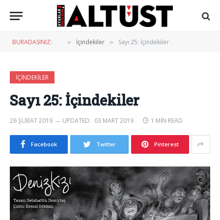
BURADASINIZ:
İçindekiler
Sayı 25: İçindekiler
»
»
İÇINDEKILER
Sayı 25: İçindekiler
26 ŞUBAT 2019
UPDATED:
03 MART 2019
1 MIN READ
Facebook
Twitter
Pinterest