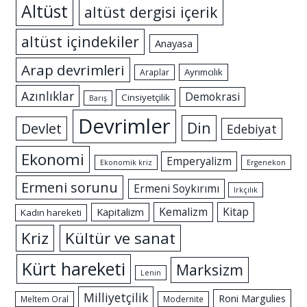
Altüst
altüst dergisi içerik
altüst içindekiler
Anayasa
Arap devrimleri
Ayrımcılık
Araplar
Azınlıklar
Demokrasi
Cinsiyetçilik
Barış
Devrimler
Din
Devlet
Edebiyat
Ekonomi
Emperyalizm
Ekonomik kriz
Ergenekon
Ermeni sorunu
Ermeni Soykırımı
Irkçılık
Kemalizm
Kitap
Kapitalizm
Kadın hareketi
Kriz
Kültür ve sanat
Kürt hareketi
Marksizm
Lenin
Milliyetçilik
Roni Margulies
Meltem Oral
Modernite