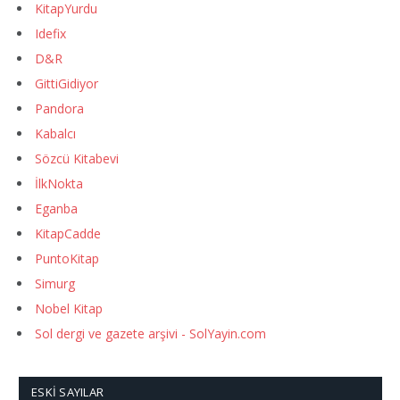
KitapYurdu
Idefix
D&R
GittiGidiyor
Pandora
Kabalcı
Sözcü Kitabevi
İlkNokta
Eganba
KitapCadde
PuntoKitap
Simurg
Nobel Kitap
Sol dergi ve gazete arşivi - SolYayin.com
ESKI SAYILAR