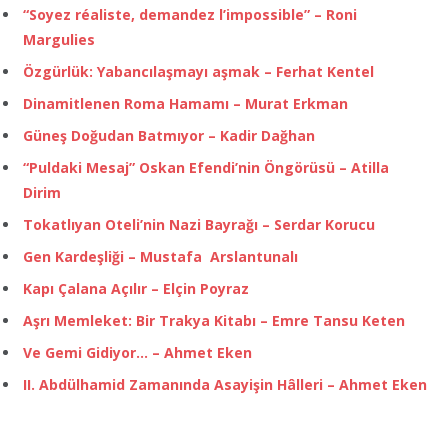
“Soyez réaliste, demandez l’impossible” – Roni
Margulies
Özgürlük: Yabancılaşmayı aşmak – Ferhat Kentel
Dinamitlenen Roma Hamamı – Murat Erkman
Güneş Doğudan Batmıyor – Kadir Dağhan
“Puldaki Mesaj” Oskan Efendi’nin Öngörüsü – Atilla
Dirim
Tokatlıyan Oteli’nin Nazi Bayrağı – Serdar Korucu
Gen Kardeşliği – Mustafa Arslantunalı
Kapı Çalana Açılır – Elçin Poyraz
Aşrı Memleket: Bir Trakya Kitabı – Emre Tansu Keten
Ve Gemi Gidiyor… – Ahmet Eken
II. Abdülhamid Zamanında Asayişin Hâlleri – Ahmet Eken