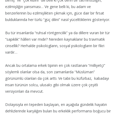
bilmiş” ve “çok kibirli” dili belli ki çok derin bir tatminsizliğin,
ezilmişliğin yansıması… Ve gene belli ki, bu adam ve
benzerlerinin bu ezilmişlikten çıkmak için, güce dair bir fırsat
bulduklarında her türlü “güç dilini” nasıl yücelttiklerini gösteriyor.
Bu tür insanlarda “ruhsal röntgencilik” ya da dillere vuran bir tür
“sapıklık” hâlleri var mıdır? Nereden kaynaklanır bu travmatik
cinsellik? Herhalde psikologların, sosyal psikologların bir fikri
vardır…
Ancak bu ortalama erkek tipinin en çok rastlananı “milliyetçi”
söylemli olanlar olsa da, son zamanlarda “Müslüman”
görünümlü olanları da çok arttı. Ve tabii bu küfürbaz, kabadayı
insan türünün solcu, ulusalcı gibi olmak üzere çok çeşitli
versiyonları da mevcut.
Dolayısıyla en tepeden başlayan, en aşağıda gündelik hayatın
dehlizlerinde karşılığını bulan bu erkeklik performansı boğucu bir