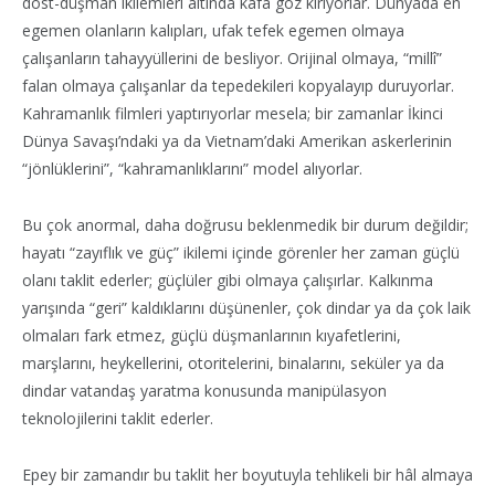
dost-düşman ikilemleri altında kafa göz kırıyorlar. Dünyada en
egemen olanların kalıpları, ufak tefek egemen olmaya
çalışanların tahayyüllerini de besliyor. Orijinal olmaya, “millî”
falan olmaya çalışanlar da tepedekileri kopyalayıp duruyorlar.
Kahramanlık filmleri yaptırıyorlar mesela; bir zamanlar İkinci
Dünya Savaşı’ndaki ya da Vietnam’daki Amerikan askerlerinin
“jönlüklerini”, “kahramanlıklarını” model alıyorlar.
Bu çok anormal, daha doğrusu beklenmedik bir durum değildir;
hayatı “zayıflık ve güç” ikilemi içinde görenler her zaman güçlü
olanı taklit ederler; güçlüler gibi olmaya çalışırlar. Kalkınma
yarışında “geri” kaldıklarını düşünenler, çok dindar ya da çok laik
olmaları fark etmez, güçlü düşmanlarının kıyafetlerini,
marşlarını, heykellerini, otoritelerini, binalarını, seküler ya da
dindar vatandaş yaratma konusunda manipülasyon
teknolojilerini taklit ederler.
Epey bir zamandır bu taklit her boyutuyla tehlikeli bir hâl almaya