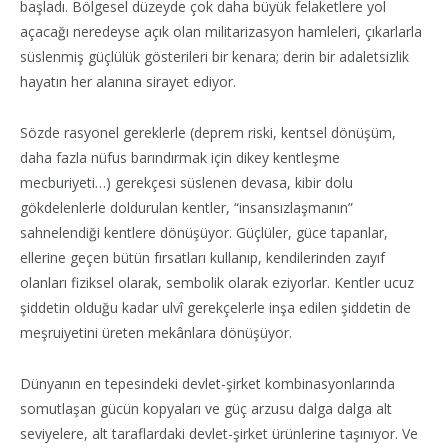
başladı. Bölgesel düzeyde çok daha büyük felaketlere yol
açacağı neredeyse açık olan militarizasyon hamleleri, çıkarlarla
süslenmiş güçlülük gösterileri bir kenara; derin bir adaletsizlik
hayatın her alanına sirayet ediyor.
Sözde rasyonel gereklerle (deprem riski, kentsel dönüşüm,
daha fazla nüfus barındırmak için dikey kentleşme
mecburiyeti…) gerekçesi süslenen devasa, kibir dolu
gökdelenlerle doldurulan kentler, “insansızlaşmanın”
sahnelendiği kentlere dönüşüyor. Güçlüler, güce tapanlar,
ellerine geçen bütün fırsatları kullanıp, kendilerinden zayıf
olanları fiziksel olarak, sembolik olarak eziyorlar. Kentler ucuz
şiddetin olduğu kadar ulvî gerekçelerle inşa edilen şiddetin de
meşruiyetini üreten mekânlara dönüşüyor.
Dünyanın en tepesindeki devlet-şirket kombinasyonlarında
somutlaşan gücün kopyaları ve güç arzusu dalga dalga alt
seviyelere, alt taraflardaki devlet-şirket ürünlerine taşınıyor. Ve