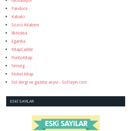
GittiGidiyor
Pandora
Kabalcı
Sözcü Kitabevi
İlkNokta
Eganba
KitapCadde
PuntoKitap
Simurg
Nobel Kitap
Sol dergi ve gazete arşivi - SolYayin.com
ESKI SAYILAR