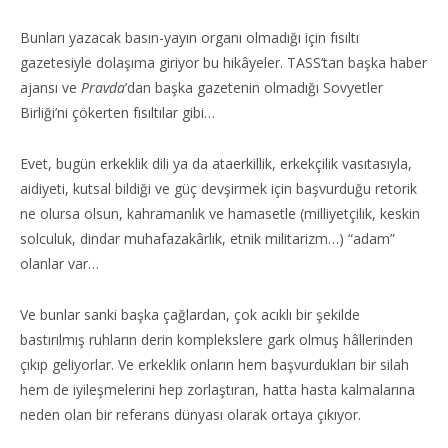
Bunları yazacak basın-yayın organı olmadığı için fısıltı
gazetesiyle dolaşıma giriyor bu hikâyeler. TASS’tan başka haber
ajansı ve
Pravda
’dan başka gazetenin olmadığı Sovyetler
Birliği’ni çökerten fısıltılar gibi…
Evet, bugün erkeklik dili ya da ataerkillik, erkekçilik vasıtasıyla,
aidiyeti, kutsal bildiği ve güç devşirmek için başvurduğu retorik
ne olursa olsun, kahramanlık ve hamasetle (milliyetçilik, keskin
solculuk, dindar muhafazakârlık, etnik militarizm…) “adam”
olanlar var…
Ve bunlar sanki başka çağlardan, çok acıklı bir şekilde
bastırılmış ruhların derin komplekslere gark olmuş hâllerinden
çıkıp geliyorlar. Ve erkeklik onların hem başvurdukları bir silah
hem de iyileşmelerini hep zorlaştıran, hatta hasta kalmalarına
neden olan bir referans dünyası olarak ortaya çıkıyor.