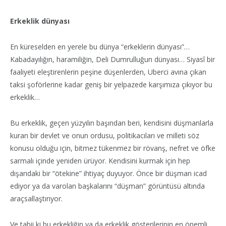
Erkeklik dünyası
En küreselden en yerele bu dünya “erkeklerin dünyası”…
Kabadayılığın, haramiliğin, Deli Dumrulluğun dünyası… Siyasî bir
faaliyeti eleştirenlerin peşine düşenlerden, Uberci avına çıkan
taksi şoförlerine kadar geniş bir yelpazede karşımıza çıkıyor bu
erkeklik…
Bu erkeklik, geçen yüzyılın başından beri, kendisini düşmanlarla
kuran bir devlet ve onun ordusu, politikacıları ve milleti söz
konusu olduğu için, bitmez tükenmez bir rövanş, nefret ve öfke
sarmalı içinde yeniden ürüyor. Kendisini kurmak için hep
dışarıdaki bir “ötekine” ihtiyaç duyuyor. Önce bir düşman icad
ediyor ya da varolan başkalarını “düşman” görüntüsü altında
araçsallaştırıyor.
Ve tabii ki bu erkekliğin ya da erkeklik gösterilerinin en önemli