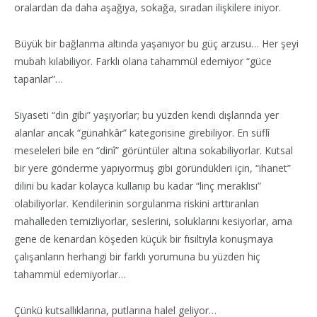
oralardan da daha aşağıya, sokağa, sıradan ilişkilere iniyor.
Büyük bir bağlanma altında yaşanıyor bu güç arzusu… Her şeyi
mubah kılabiliyor. Farklı olana tahammül edemiyor “güce
tapanlar”…
Siyaseti “din gibi” yaşıyorlar; bu yüzden kendi dışlarında yer
alanlar ancak “günahkâr” kategorisine girebiliyor. En süflî
meseleleri bile en “dinî” görüntüler altına sokabiliyorlar. Kutsal
bir yere gönderme yapıyormuş gibi göründükleri için, “ihanet”
dilini bu kadar kolayca kullanıp bu kadar “linç meraklısı”
olabiliyorlar. Kendilerinin sorgulanma riskini arttıranları
mahalleden temizliyorlar, seslerini, soluklarını kesiyorlar, ama
gene de kenardan köşeden küçük bir fısıltıyla konuşmaya
çalışanların herhangi bir farklı yorumuna bu yüzden hiç
tahammül edemiyorlar…
Çünkü kutsallıklarına, putlarına halel geliyor…