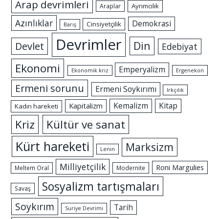
Arap devrimleri
Ayrımcılık
Araplar
Azınlıklar
Demokrasi
Cinsiyetçilik
Barış
Devrimler
Din
Devlet
Edebiyat
Ekonomi
Emperyalizm
Ekonomik kriz
Ergenekon
Ermeni sorunu
Ermeni Soykırımı
Irkçılık
Kemalizm
Kitap
Kapitalizm
Kadın hareketi
Kriz
Kültür ve sanat
Kürt hareketi
Marksizm
Lenin
Milliyetçilik
Roni Margulies
Meltem Oral
Modernite
Sosyalizm tartışmaları
Savaş
Soykırım
Tarih
Suriye Devrimi