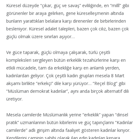
Küresel düzeyde “çıkar, güç ve savaş” evliliğinde, en “millî” gibi
görünenler bir araya gelirken, gene küreselleşmenin altında
bunların yarattıkları belalara karşı direnenler de birbirlerinden
besleniyor. Küresel adalet talepleri, bazen çok cılız, bazen çok
güçlü olmak üzere sınırları aşıyor…
Ve güce taparak, güçlü olmaya çalışarak, türlü çeşitli
kompleksleri sergileyen bütün erkeklik tezahürlerine karşı en
etkili mücadele, tam da erkekliğe karşı en anlamlı yerden,
kadınlardan geliyor. Çok çeşitli kadın grupları mesela 8 Mart
akşamı birlikte “erkekçi” dile karşı yürüyor… “Reçel Blog” gibi
“Müslüman demokrat kadınlar”, aynı anda birçok alternatif dili
üretiyor.
Mesela camilerde Müslümanlık yerine “erkeklik” yapan “dinsel
pratik” uzmanlarının bütün kibirlerini ve güç tapınçlarını “Kadınlar
camilerde” adlı girişim altında faaliyet gösteren kadınlar kırıyor.
Kendilerini caminin sahibi olarak ilan edip kadınları kenara