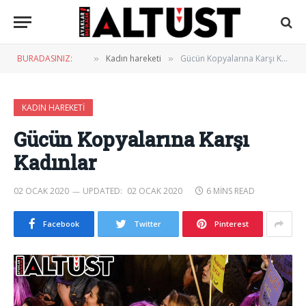
BURADASINIZ:
Kadın hareketi
Gücün Kopyalarına Karşı Kadınlar
»
»
KADIN HAREKETI
Gücün Kopyalarına Karşı
Kadınlar
02 OCAK 2020
UPDATED:
02 OCAK 2020
6 MINS READ
Facebook
Twitter
Pinterest