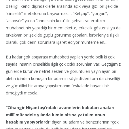
özelliği, kendi dışındakilerle arasında açık veya gizli bir şekilde
“cinsellik” metaforuna başvurması… “Ketçap”, “yorgan”,
“asansör” ya da “annesinin kolu” ile şehvet ve erotizm
muhabbetinin yapıldığı bir memlekette, erkeklik gösterisi ya da
erkekvari bir şekilde güçlü görünme çabaları, birbirleriyle ilişkili
olarak, çok derin sorunlara işaret ediyor muhtemelen…
Bu kadar çok apışarası muhabbeti yapılan yerde belli ki çok
sayıda insanın cinsellikle ilgili çok ciddi sorunları var. Geçtiğimiz
günlerde küfür ve nefret sesleri ve görüntüleri yayınlayan bir
aletin içinden konuşan bir adamın söyledikleri tam da cinselliği
ve güç dilini bir araya yapıştırmanın fevkalade başarılı bir
örneğiydi mesela…
“Cihangir Nişantaşı’ndaki avanelerin babaları anaları
millî mücadele yılında kimin altına yatalım onun
hesabını yapıyorlardı”
diyen bu adam ve benzerlerinin “çok