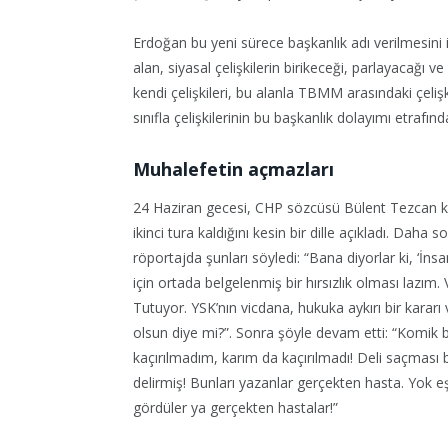
Erdoğan bu yeni sürece başkanlık adı verilmesini 
alan, siyasal çelişkilerin birikeceği, parlayacağı 
kendi çelişkileri, bu alanla TBMM arasındaki çeliş
sınıfla çelişkilerinin bu başkanlık dolayımı etrafı
Muhalefetin açmazları
24 Haziran gecesi, CHP sözcüsü Bülent Tezcan ki
ikinci tura kaldığını kesin bir dille açıkladı. Dah
röportajda şunları söyledi: “Bana diyorlar ki, ‘İ
için ortada belgelenmiş bir hırsızlık olması lazım.
Tutuyor. YSK’nın vicdana, hukuka aykırı bir karar
olsun diye mi?”. Sonra şöyle devam etti: “Komik
kaçırılmadım, karım da kaçırılmadı! Deli saçması b
delirmiş! Bunları yazanlar gerçekten hasta. Yok e
gördüler ya gerçekten hastalar!”