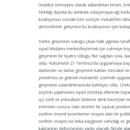
İstanbul sermayesi olarak adlandırılan kesim, Er
farklılığı dışında bu anlatıda uzlaşamayacağı ko
koalisyonun sonraki tüm süreçte muhalefeti rahatça
atmosferinin gelişmesi bu koalisyonun içini kolayla
Darbe girişiminin sokağa çıkan halk yığınları tara
siyasî iktidarını merkezîleştirmek için sahneye k
girişiminin bir tiyatro olduğu fikri sağdan sola, 
oldu. Hükümetin 21 Temmuz’da uygulamaya başladı
darbeciler ve darbe girişimine katılan Kemalist ve 
yönelmesi ve giderek muhalefet üzerinde uygulana
girişiminin sulandırılmasında belirleyici oldu. OHA
seçimin yapılmasını siyasî otoriteyi ellerinde t
işçi sınıfı ve yoksulların birbirine denk basınçla
evriminin sonucu olan otoriter bir siyasal yönel
sınıfının önemli kesimlerinin onayını alan bir pol
sınıfının onayını ise beka kaygısının sahiciliği ve
kaptanının değişmesinin yanlış olacağı fikriyle ala