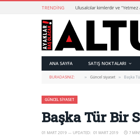
TRENDING
ANA SAYFA
SATIŞ NOKTALARI
BURADASINIZ:
Güncel siyaset
Başka Tür
»
»
GÜNCEL SIYASET
Başka Tür Bir S
01 MART 2019
UPDATED:
01 MART 2019
7 MIN