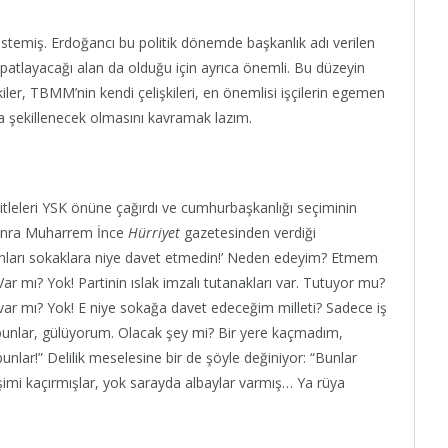
istemiş. Erdoğancı bu politik dönemde başkanlık adı verilen
ve patlayacağı alan da olduğu için ayrıca önemli. Bu düzeyin
kiler, TBMM’nin kendi çelişkileri, en önemlisi işçilerin egemen
nda şekillenecek olmasını kavramak lazım.
tleleri YSK önüne çağırdı ve cumhurbaşkanlığı seçiminin
a sonra Muharrem İnce
Hürriyet
gazetesinden verdiği
nsanları sokaklara niye davet etmedin!’ Neden edeyim? Etmem
 Var mı? Yok! Partinin ıslak imzalı tutanakları var. Tutuyor mu?
ı var mı? Yok! E niye sokağa davet edeceğim milleti? Sadece iş
 bunlar, gülüyorum. Olacak şey mi? Bir yere kaçmadım,
unlar!” Delilik meselesine bir de şöyle değiniyor: “Bunlar
şimi kaçırmışlar, yok sarayda albaylar varmış… Ya rüya