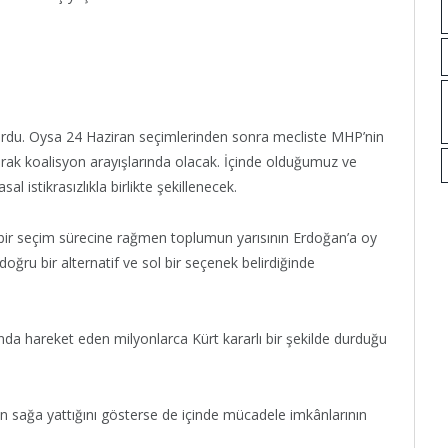
üyordu. Oysa 24 Haziran seçimlerinden sonra mecliste MHP’nin
larak koalisyon arayışlarında olacak. İçinde olduğumuz ve
l istikrasızlıkla birlikte şekillenecek.
 bir seçim sürecine rağmen toplumun yarısının Erdoğan’a oy
ğru bir alternatif ve sol bir seçenek belirdiğinde
da hareket eden milyonlarca Kürt kararlı bir şekilde durduğu
in sağa yattığını gösterse de içinde mücadele imkânlarının