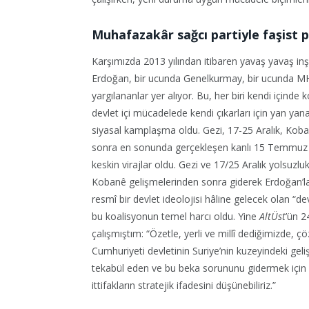
Muhafazakâr sağcı partiyle faşist pa
Karşımızda 2013 yılından itibaren yavaş yavaş in
Erdoğan, bir ucunda Genelkurmay, bir ucunda MH
yargılananlar yer alıyor. Bu, her biri kendi içinde k
devlet içi mücadelede kendi çıkarları için yan yan
siyasal kamplaşma oldu. Gezi, 17-25 Aralık, Koba
sonra en sonunda gerçekleşen kanlı 15 Temmuz d
keskin virajlar oldu. Gezi ve 17/25 Aralık yolsuz
Kobanê gelişmelerinden sonra giderek Erdoğan’la bi
resmî bir devlet ideolojisi hâline gelecek olan “d
bu koalisyonun temel harcı oldu. Yine
AltÜst
’ün 2
çalışmıştım: “Özetle, yerli ve millî dediğimizde,
Cumhuriyeti devletinin Suriye’nin kuzeyindeki ge
tekabül eden ve bu beka sorununu gidermek için pl
ittifakların stratejik ifadesini düşünebiliriz.”