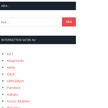
ARA…
İNTERNETTEN SATIN AL!
N11
KitapYurdu
Idefix
D&R
GittiGidiyor
Pandora
Kabalcı
Sözcü Kitabevi
İlkNokta