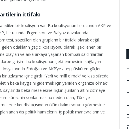
rtilerin ittifakı
şa edilen bir koalisyon var. Bu koalisyonun bir ucunda AKP ve
P, bir ucunda Ergenekon ve Balyoz davalarında
omitesi, sözcüleri olan grupların bir ittifakı olarak değil,
a gelen odakların geçici koalisyonu olarak şekillenen bir
nê olayları ve arka arkaya yaşanan bombalı saldırılardan
arbe girişimi bu koalisyonun şekillenmesinin sağlayan
luk dosyalarında Erdoğan ve AKP’ye ateş püsküren güçler,
r uzlaşma içine girdi. “Yerli ve millî olmak” ve kısa sürede
evletin beka kaygısını gidermek için yeniden organize olmak”
4. sayısında beka meselesine ilişkin şunların altını çizmeye
 çözüm sürecinin sonlanmasına neden olan, Türkiye
lişmelerde kendisi açısından ölüm kalım sorunu görmesine
anlanan dış politik hamlelerin, iç politik manevraların ve