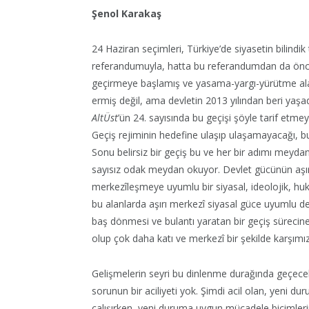
Şenol Karakaş
24 Haziran seçimleri, Türkiye’de siyasetin bilindi
referandumuyla, hatta bu referandumdan da önce, 
geçirmeye başlamış ve yasama-yargı-yürütme al
ermiş değil, ama devletin 2013 yılından beri yaşad
AltÜst
’ün 24. sayısında bu geçişi şöyle tarif etmey
Geçiş rejiminin hedefine ulaşıp ulaşamayacağı, bu d
Sonu belirsiz bir geçiş bu ve her bir adımı meyda
sayısız odak meydan okuyor. Devlet gücünün aşır
merkezîleşmeye uyumlu bir siyasal, ideolojik, hu
bu alanlarda aşırı merkezî siyasal güce uyumlu 
baş dönmesi ve bulantı yaratan bir geçiş sürecine
olup çok daha katı ve merkezî bir şekilde karşımıza
Gelişmelerin seyri bu dinlenme durağında geçecek 
sorunun bir aciliyeti yok. Şimdi acil olan, yeni
çalışırken, yeni duruma uygun mücadele biçimler