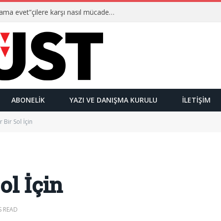
Ulusalcılar kimlerdir ve “Yetmez ama evet”çilere karşı nasıl mücadele ederler?
ABONELIK
YAZI VE DANIŞMA KURULU
İLETIŞIM
 Bir Sol İçin
ol İçin
S READ