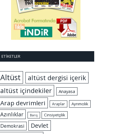
ETIKETLER
Altüst
altüst dergisi içerik
altüst içindekiler
Anayasa
Arap devrimleri
Ayrımcılık
Araplar
Azınlıklar
Cinsiyetçilik
Barış
Devlet
Demokrasi