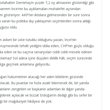
elahattin Demirtaş’ın yüzde 7,2 oy almasının gösterdiği gibi
rrem İnce’nin bu açıklamaları muhalefet açısından
ini gösteriyor. AKP’nin iktidara gelmesinden bir süre sonra
 varan bu politika dışı yaklaşımın seçimlerden sonra aldığı
uygusu oldu.
n askeri bir üste tutuklu olduğunu yazan, İnce’nin
rüşmesinde tehdit yediğini iddia eden, CHP’nin güçlü olduğu
ddia eden ve bu saçma senaryoları ciddi ciddi mesele edinen
ol olamaz! Sol adına içine düşülen delilik hâli, seçim sürecinde
a dalga geçmek anlamına geliyordu.
oğan hükümetinin atacağı her adım kitlelerin gözünde
acak. Bu puanlar ne hızla azalır bilemesek de, bir yanda
ların zenginleri ve başkanın adamları ile diğer yanda
derek açılacak ve bizzat Erdoğan’ın dediği gibi bu sefer bir
ğı bir mağduriyet hikâyesi de yok.