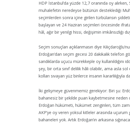
HDP İstanbul’da yüzde 12,7 oranında oy alırken, S
muhalefetin neredeyse bütünün desteklediği Muha
seçimlerden sonra içine girilen türbülansın şiddet
başlayan ve 24 Haziran seçimleri öncesinde ifrata
hâl, ağır bir yenilgi hissi, değişimin imkânsızlığı d
Seçim sonuçları açıklanmasın diye Kılıçdaroğlu’nu
Erdoğan’dan seçim gecesi 20 dakikalık telefon gö
sandıklarda uçucu mürekkeple oy kullanıldığını i
şey, bir orta sınıf delilik hâli olabilir, ama asla s
kolları sıvayan yüz binlerce insanın kararlılığıyl
İki gelişmeye güvenmemiz gerekiyor: Biri şu: Erd
bahanesiz bir şekilde puan kaybetmesine neden ol
Erdoğan hükümeti, hükümet zenginleri, tüm zaman
AKP’ye oy veren yoksul kitleler arasında uçurum gi
bahaneleri yok. Artık Erdoğan’ın arkasına sığınaca