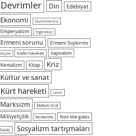
Devrimler
Din
Edebiyat
Ekonomi
Ekonomik kriz
Emperyalizm
Ergenekon
Ermeni sorunu
Ermeni Soykırımı
Kapitalizm
Kadın hareketi
Irkçılık
Kriz
Kemalizm
Kitap
Kültür ve sanat
Kürt hareketi
Lenin
Marksizm
Meltem Oral
Milliyetçilik
Roni Margulies
Modernite
Sosyalizm tartışmaları
Savaş