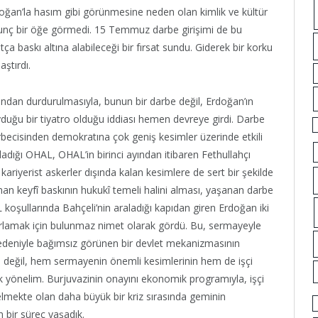
doğan’la hasım gibi görünmesine neden olan kimlik ve kültür
rkunç bir öğe görmedi. 15 Temmuz darbe girişimi de bu
 baskı altına alabileceği bir fırsat sundu. Giderek bir korku
ştırdı.
fından durdurulmasıyla, bunun bir darbe değil, Erdoğan’ın
oyduğu bir tiyatro olduğu iddiası hemen devreye girdi. Darbe
darbecisinden demokratına çok geniş kesimler üzerinde etkili
ğı OHAL, OHAL’in birinci ayından itibaren Fethullahçı
kariyerist askerler dışında kalan kesimlere de sert bir şekilde
n keyfî baskının hukukî temeli halini alması, yaşanan darbe
L koşullarında Bahçeli’nin araladığı kapıdan giren Erdoğan iki
oparlamak için bulunmaz nimet olarak gördü. Bu, sermayeyle
rı nedeniyle bağımsız görünen bir devlet mekanizmasının
im değil, hem sermayenin önemli kesimlerinin hem de işçi
itik yönelim. Burjuvazinin onayını ekonomik programıyla, işçi
 gelmekte olan daha büyük bir kriz sırasında geminin
n bir süreç yaşadık.