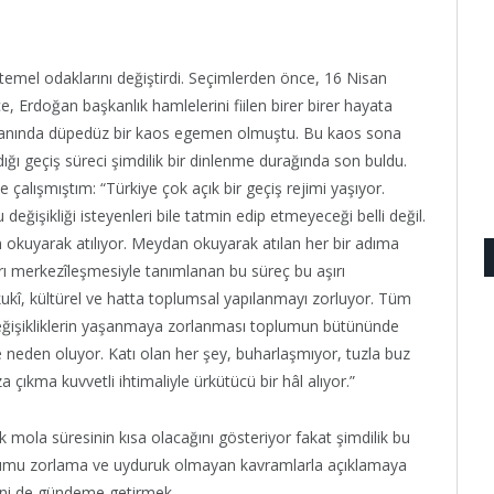
k temel odaklarını değiştirdi. Seçimlerden önce, 16 Nisan
Erdoğan başkanlık hamlelerini fiilen birer birer hayata
anında düpedüz bir kaos egemen olmuştu. Bu kaos sona
ığı geçiş süreci şimdilik bir dinlenme durağında son buldu.
e çalışmıştım: “Türkiye çok açık bir geçiş rejimi yaşıyor.
eğişikliği isteyenleri bile tatmin edip etmeyeceği belli değil.
n okuyarak atılıyor. Meydan okuyarak atılan her bir adıma
ı merkezîleşmesiyle tanımlanan bu süreç bu aşırı
kukî, kültürel ve hatta toplumsal yapılanmayı zorluyor. Tüm
değişikliklerin yaşanmaya zorlanması toplumun bütününde
 neden oluyor. Katı olan her şey, buharlaşmıyor, tuzla buz
 çıkma kuvvetli ihtimaliyle ürkütücü bir hâl alıyor.”
mola süresinin kısa olacağını gösteriyor fakat şimdilik bu
 durumu zorlama ve uyduruk olmayan kavramlarla açıklamaya
ini de gündeme getirmek.