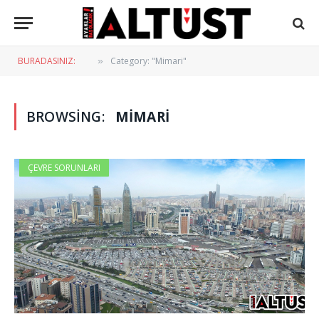
BURADASINIZ:
Category: "Mimari"
»
BROWSING:
MIMARI
ÇEVRE SORUNLARI