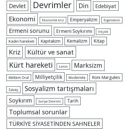
Devrimler
Din
Devlet
Edebiyat
Ekonomi
Emperyalizm
Ekonomik kriz
Ergenekon
Ermeni sorunu
Ermeni Soykırımı
Irkçılık
Kemalizm
Kitap
Kapitalizm
Kadın hareketi
Kriz
Kültür ve sanat
Kürt hareketi
Marksizm
Lenin
Milliyetçilik
Roni Margulies
Meltem Oral
Modernite
Sosyalizm tartışmaları
Savaş
Soykırım
Tarih
Suriye Devrimi
Toplumsal sorunlar
TÜRKİYE SİYASETİNDEN SAHNELER