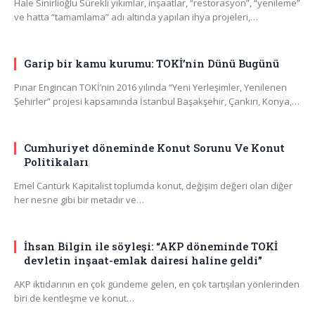
Hale Sinirlioğlu Sürekli yıkımlar, inşaatlar, “restorasyon”, “yenileme”
ve hatta “tamamlama” adı altında yapılan ihya projeleri,…
Garip bir kamu kurumu: TOKİ’nin Dünü Bugünü
Pınar Engincan TOKİ’nin 2016 yılında “Yeni Yerleşimler, Yenilenen
Şehirler” projesi kapsamında İstanbul Başakşehir, Çankırı, Konya,…
Cumhuriyet döneminde Konut Sorunu Ve Konut
Politikaları
Emel Cantürk Kapitalist toplumda konut, değişim değeri olan diğer
her nesne gibi bir metadır ve…
İhsan Bilgin ile söyleşi: “AKP döneminde TOKİ
devletin inşaat-emlak dairesi haline geldi”
AKP iktidarının en çok gündeme gelen, en çok tartışılan yönlerinden
biri de kentleşme ve konut…