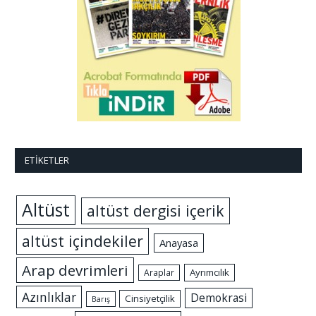
ETIKETLER
Altüst
altüst dergisi içerik
altüst içindekiler
Anayasa
Arap devrimleri
Ayrımcılık
Araplar
Azınlıklar
Demokrasi
Cinsiyetçilik
Barış