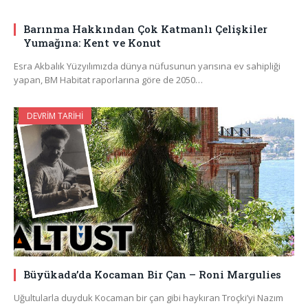
Barınma Hakkından Çok Katmanlı Çelişkiler
Yumağına: Kent ve Konut
Esra Akbalık Yüzyılımızda dünya nüfusunun yarısına ev sahipliği
yapan, BM Habitat raporlarına göre de 2050…
DEVRIM TARIHI
Büyükada’da Kocaman Bir Çan – Roni Margulies
Uğultularla duyduk Kocaman bir çan gibi haykıran Troçki’yi Nazım