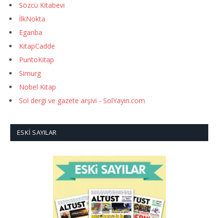
Sözcü Kitabevi
İlkNokta
Eganba
KitapCadde
PuntoKitap
Simurg
Nobel Kitap
Sol dergi ve gazete arşivi - SolYayin.com
ESKI SAYILAR