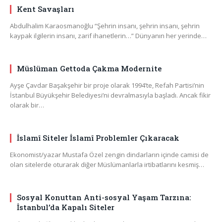
Kent Savaşları
Abdulhalim Karaosmanoğlu “Şehrin insanı, şehrin insanı, şehrin
kaypak ilgilerin insanı, zarif ihanetlerin…” Dünyanın her yerinde…
Müslüman Gettoda Çakma Modernite
Ayşe Çavdar Başakşehir bir proje olarak 1994’te, Refah Partisi’nin
İstanbul Büyükşehir Belediyesi’ni devralmasıyla başladı. Ancak fikir
olarak bir…
İslamî Siteler İslamî Problemler Çıkaracak
Ekonomist/yazar Mustafa Özel zengin dindarların içinde camisi de
olan sitelerde oturarak diğer Müslümanlarla irtibatlarını kesmiş…
Sosyal Konuttan Anti-sosyal Yaşam Tarzına:
İstanbul’da Kapalı Siteler