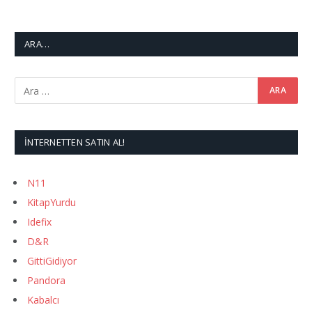
ARA…
İNTERNETTEN SATIN AL!
N11
KitapYurdu
Idefix
D&R
GittiGidiyor
Pandora
Kabalcı