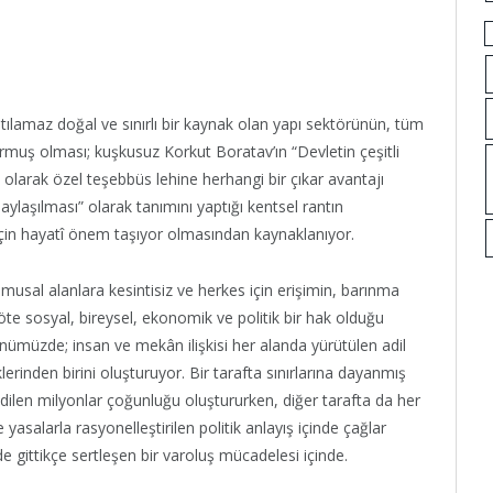
lamaz doğal ve sınırlı bir kaynak olan yapı sektörünün, tüm
urmuş olması; kuşkusuz Korkut Boratav’ın “Devletin çeşitli
 olarak özel teşebbüs lehine herhangi bir çıkar avantajı
aylaşılması” olarak tanımını yaptığı kentsel rantın
için hayatî önem taşıyor olmasından kaynaklanıyor.
usal alanlara kesintisiz ve herkes için erişimin, barınma
te sosyal, bireysel,
ekonomik ve politik bir hak olduğu
nümüzde; insan ve mekân ilişkisi her alanda yürütülen adil
rinden birini oluşturuyor. Bir tarafta sınırlarına dayanmış
dilen milyonlar çoğunluğu oluştururken, diğer tarafta da her
e yasalarla rasyonelleştirilen politik anlayış içinde çağlar
de gittikçe sertleşen bir varoluş mücadelesi içinde.