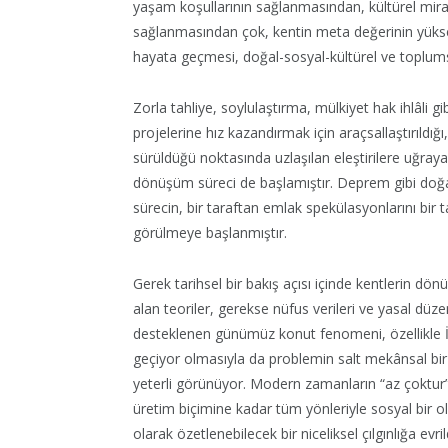
yaşam koşullarının sağlanmasından, kültürel mira
sağlanmasından çok, kentin meta değerinin yüks
hayata geçmesi, doğal-sosyal-kültürel ve toplums
Zorla tahliye, soylulaştırma, mülkiyet hak ihlâli 
projelerine hız kazandırmak için araçsallaştırıldığ
sürüldüğü noktasında uzlaşılan eleştirilere uğrayan 
dönüşüm süreci de başlamıştır. Deprem gibi doğal 
sürecin, bir taraftan emlak spekülasyonlarını bir 
görülmeye başlanmıştır.
Gerek tarihsel bir bakış açısı içinde kentlerin dö
alan teoriler, gerekse nüfus verileri ve yasal düz
desteklenen günümüz konut fenomeni, özellikle İst
geçiyor olmasıyla da problemin salt mekânsal bir
yeterli görünüyor. Modern zamanların “az çokt
üretim biçimine kadar tüm yönleriyle sosyal bir o
olarak özetlenebilecek bir niceliksel çılgınlığa e