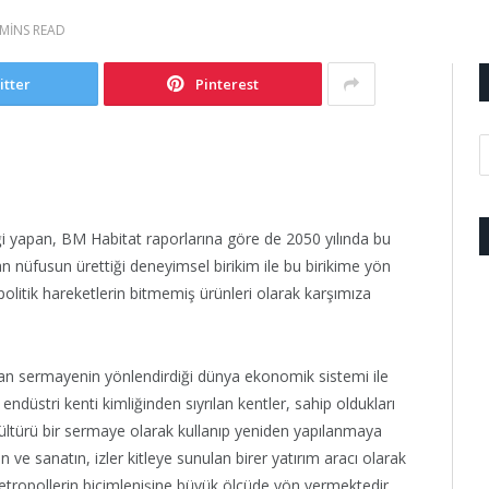
 MINS READ
itter
Pinterest
ği yapan, BM Habitat raporlarına göre de 2050 yılında bu
n nüfusun ürettiği deneyimsel birikim ile bu birikime yön
olitik hareketlerin bitmemiş ürünleri olarak karşımıza
tan sermayenin yönlendirdiği dünya ekonomik sistemi ile
ndüstri kenti kimliğinden sıyrılan kentler, sahip oldukları
ültürü bir sermaye olarak kullanıp yeniden yapılanmaya
n ve sanatın, izler kitleye sunulan birer yatırım aracı olarak
tropollerin biçimlenişine büyük ölçüde yön vermektedir.