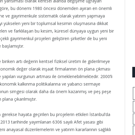
 yansıması olarak kentsel alanda değişime uğrayan
in’e göre, bu dönemi 1980 öncesi dönemden ayıran en önemli
rüne ve gayrimenkule sistematik olarak yatırım yapmaya
yi yükselen yeni bir toplumsal kesimin oluşmasına dikkat
elen ve farklılaşan bu kesim, küresel dünyaya uygun yeni bir
kli gayrimenkul projeleri geliştiren şirketler de bu yeni
e başlamıştır.
biriken artı değerin kentsel fiziksel üretim ile giderilmeye
r ekonomik değer olarak inşaat firmalarının ön plana çıkması
yapılan vurgunun artması ile örneklenebilmektedir. 2000’li
 ekonomik kalkınma politikalarına ve yabancı sermaye
izyonun simgesi olarak daha da önem kazanmış ve peş peşe
 plana çıkarılmıştır.
gerekse hayata geçirilen bu projelerin etkileri İstanbul’da
2013 tarihinde yayımlanan 6306 sayılı Afet yasası gibi
ni anayasal düzenlemelerin ve yatırım kararlarının sağlıklı