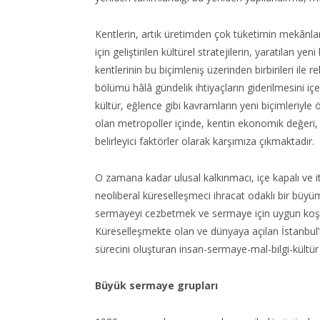
Kentlerin, artık üretimden çok tüketimin mekânla
için geliştirilen kültürel stratejilerin, yaratılan y
kentlerinin bu biçimleniş üzerinden birbirileri ile
bölümü hâlâ gündelik ihtiyaçların giderilmesini iç
kültür, eğlence gibi kavramların yeni biçimleriyl
olan metropoller içinde, kentin ekonomik değeri, ç
belirleyici faktörler olarak karşımıza çıkmaktadır.
O zamana kadar ulusal kalkınmacı, içe kapalı ve ith
neoliberal küreselleşmeci ihracat odaklı bir büy
sermayeyi cezbetmek ve sermaye için uygun koşul
Küreselleşmekte olan ve dünyaya açılan İstanbu
sürecini oluşturan insan-sermaye-mal-bilgi-kültür
Büyük sermaye grupları