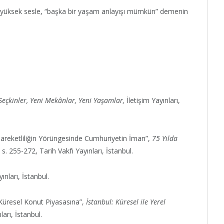
 yüksek sesle, “başka bir yaşam anlayışı mümkün” demenin
 Seçkinler, Yeni Mekânlar, Yeni Yaşamlar,
İletişim Yayınları,
areketliliğin Yörüngesinde Cumhuriyetin İmarı”,
75 Yılda
e s. 255-272, Tarih Vakfı Yayınları, İstanbul.
ınları, İstanbul.
Küresel Konut Piyasasına”,
İstanbul: Küresel ile Yerel
ları, İstanbul.