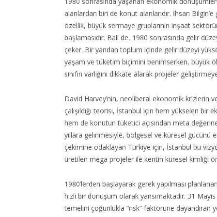
1980 sonrasında yaşanan ekonomik dönüşümlerin
alanlardan biri de konut alanlarıdır. İhsan Bilg
özellik, büyük sermaye gruplarının inşaat sektö
başlamasıdır. Bali de, 1980 sonrasında gelir düze
çeker. Bir yandan toplum içinde gelir düzeyi yüks
yaşam ve tüketim biçimini benimserken, büyük ölçe
sınıfın varlığını dikkate alarak projeler geliştirmey
David Harvey’nin, neoliberal ekonomik krizlerin ve 
çalışıldığı teorisi, İstanbul için hem yükselen bi
hem de konutun tüketici açısından meta değerine 
yıllara gelinmesiyle, bölgesel ve küresel gücünü
çekimine odaklayan Türkiye için, İstanbul bu v
üretilen mega projeler ile kentin küresel kimliği ön
1980’lerden başlayarak gerek yapılması planlanan 
hızlı bir dönüşüm olarak yansımaktadır. 31 Mayıs 
temelini çoğunlukla “risk” faktörüne dayandıran ye