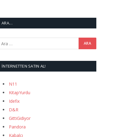
ARA…
İNTERNETTEN SATIN AL!
N11
KitapYurdu
Idefix
D&R
GittiGidiyor
Pandora
Kabalcı