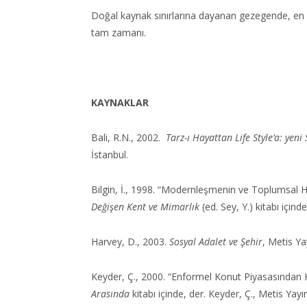
Doğal kaynak sınırlarına dayanan gezegende, en
tam zamanı.
KAYNAKLAR
Bali, R.N., 2002.
Tarz-ı Hayattan Life Style’a: yeni
İstanbul.
Bilgin, İ., 1998. “Modernleşmenin ve Toplumsal H
Değişen Kent ve Mimarlık
(ed. Sey, Y.) kitabı içind
Harvey, D., 2003.
Sosyal Adalet ve Şehir
, Metis Yay
Keyder, Ç., 2000. “Enformel Konut Piyasasından 
Arasında
kitabı içinde, der. Keyder, Ç., Metis Yayın