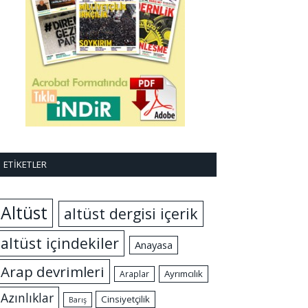
ETIKETLER
Altüst
altüst dergisi içerik
altüst içindekiler
Anayasa
Arap devrimleri
Ayrımcılık
Araplar
Azınlıklar
Cinsiyetçilik
Barış