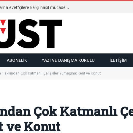
Ulusalcılar kimlerdir ve “Yetmez ama evet”çilere karşı nasıl mücadele ederler?
ABONELIK
YAZI VE DANIŞMA KURULU
İLETIŞIM
 Hakkından Çok Katmanlı Çelişkiler Yumağına: Kent ve Konut
dan Çok Katmanlı Çel
t ve Konut