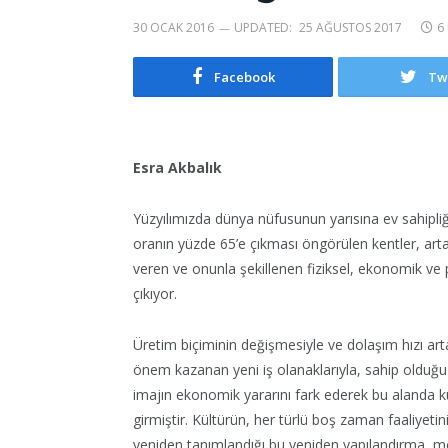
30 OCAK 2016
UPDATED:
25 AĞUSTOS 2017
6
Facebook
Tw
Esra Akbalık
Yüzyılımızda dünya nüfusunun yarısına ev sahipli
oranın yüzde 65’e çıkması öngörülen kentler, arta
veren ve onunla şekillenen fiziksel, ekonomik ve p
çıkıyor.
Üretim biçiminin değişmesiyle ve dolaşım hızı ar
önem kazanan yeni iş olanaklarıyla, sahip olduğu e
imajın ekonomik yararını fark ederek bu alanda k
girmiştir. Kültürün, her türlü boş zaman faaliyetini
yeniden tanımlandığı bu yeniden yapılandırma, me