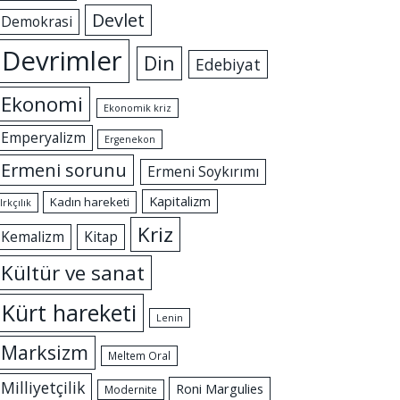
Devlet
Demokrasi
Devrimler
Din
Edebiyat
Ekonomi
Ekonomik kriz
Emperyalizm
Ergenekon
Ermeni sorunu
Ermeni Soykırımı
Kapitalizm
Kadın hareketi
Irkçılık
Kriz
Kemalizm
Kitap
Kültür ve sanat
Kürt hareketi
Lenin
Marksizm
Meltem Oral
Milliyetçilik
Roni Margulies
Modernite