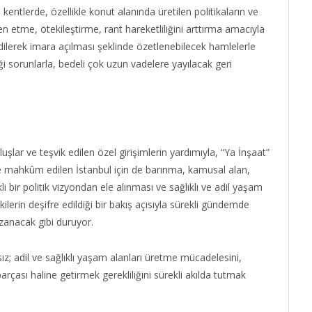
 kentlerde, özellikle konut alanında üretilen politikaların ve
n etme, ötekileştirme, rant hareketliliğini arttırma amacıyla
ilerek imara açılması şeklinde özetlenebilecek hamlelerle
ği sorunlarla, bedeli çok uzun vadelere yayılacak geri
luşlar ve teşvik edilen özel girişimlerin yardımıyla, “Ya İnşaat”
ne mahkûm edilen İstanbul için de barınma, kamusal alan,
bir politik vizyondan ele alınması ve sağlıklı ve adil yaşam
şkilerin deşifre edildiği bir bakış açısıyla sürekli gündemde
anacak gibi duruyor.
ız; adil ve sağlıklı yaşam alanları üretme mücadelesini,
çası haline getirmek gerekliliğini sürekli akılda tutmak