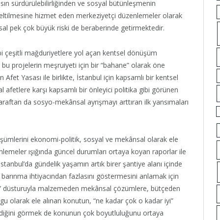
sın sürdürülebilirliğinden ve sosyal bütünleşmenin
eltilmesine hizmet eden merkeziyetçi düzenlemeler olarak
al pek çok büyük riski de beraberinde getirmektedir.
gibi çeşitli mağduriyetlere yol açan kentsel dönüşüm
ı, bu projelerin meşruiyeti için bir “bahane” olarak öne
Afet Yasası ile birlikte, İstanbul için kapsamlı bir kentsel
afetlere karşı kapsamlı bir önleyici politika gibi görünen
taraftan da sosyo-mekânsal ayrışmayı arttıran ilk yansımaları
nüşümlerini ekonomi-politik, sosyal ve mekânsal olarak ele
enlemeler ışığında güncel durumları ortaya koyan raporlar ile
anbul’da gündelik yaşamın artık birer şantiye alanı içinde
 barınma ihtiyacından fazlasını göstermesini anlamak için
ur” düsturuyla malzemeden mekânsal çözümlere, bütçeden
lgu olarak ele alınan konutun, “ne kadar çok o kadar iyi”
vrildiğini görmek de konunun çok boyutluluğunu ortaya