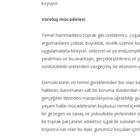
koyuyor.
Varoluş mücadelesi
Temel hammaddesi toprak gibi üretilemez, çoğaltı
argümanlarını çokluk, büyüklük, nicelik üzerine k
uygulamalarla bireysel, sektörel ve ya endüstriyel
yaratması ve bu avantajın, gerçekleştirilmesi ve p
sürdürülebilir üretimden vazgeçmiş bir ekonomi 
Demokrasinin en temel gereklerinden biri olan kam
hakkının, barınmanın salt bir koruma duvarından ö
gerçeğinin derinden manipülasyona uğratıldığı gü
yaşam hakkı mücadelesinin kuşkusuz temel içerikle
bir gezegen ve savaş ve yoksullukla yerlerinden e
bir toprak parçasının adaletsiz işgali ile sunulan v
boyunca var olan bu ilişki; günümüz koşulları için