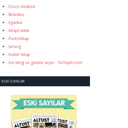
Sözcü Kitabevi
İlkNokta
Eganba
KitapCadde
PuntoKitap
Simurg
Nobel Kitap
Sol dergi ve gazete arşivi - SolYayin.com
ESKI SAYILAR