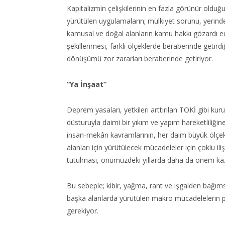
Kapitalizmin çelişkilerinin en fazla görünür olduğu
yürütülen uygulamaların; mülkiyet sorunu, yerinde
kamusal ve doğal alanların kamu hakkı gözardı ed
şekillenmesi, farklı ölçeklerde beraberinde getirdi
dönüşümü zor zararları beraberinde getiriyor.
“Ya İnşaat”
Deprem yasaları, yetkileri arttırılan TOKİ gibi kuru
düsturuyla daimi bir yıkım ve yapım hareketliliği
insan-mekân kavramlarının, her daim büyük ölçekli 
alanları için yürütülecek mücadeleler için çoklu ili
tutulması, önümüzdeki yıllarda daha da önem kaz
Bu sebeple; kibir, yağma, rant ve işgalden bağıms
başka alanlarda yürütülen makro mücadelelerin par
gerekiyor.