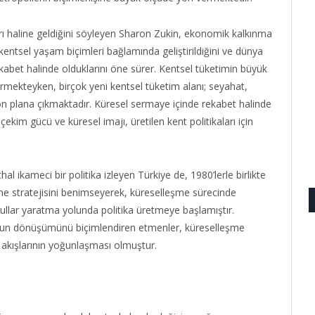
rı haline geldiğini söyleyen Sharon Zukin, ekonomik kalkınma
eni kentsel yaşam biçimleri bağlamında geliştirildiğini ve dünya
 rekabet halinde olduklarını öne sürer. Kentsel tüketimin büyük
ermekteyken, birçok yeni kentsel tüketim alanı; seyahat,
e ön plana çıkmaktadır. Küresel sermaye içinde rekabet halinde
ekim gücü ve küresel imajı, üretilen kent politikaları için
al ikameci bir politika izleyen Türkiye de, 1980’lerle birlikte
üme stratejisini benimseyerek, küreselleşme sürecinde
lar yaratma yolunda politika üretmeye başlamıştır.
l’un dönüşümünü biçimlendiren etmenler, küreselleşme
 akışlarının yoğunlaşması olmuştur.