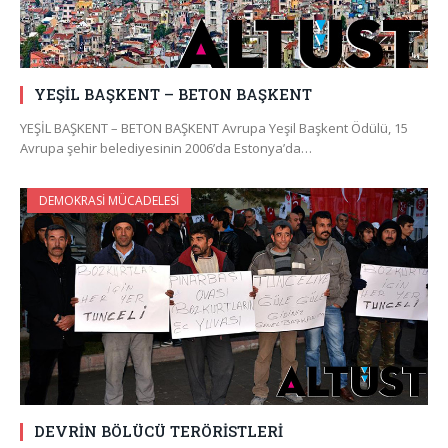
YEŞİL BAŞKENT – BETON BAŞKENT
YEŞİL BAŞKENT – BETON BAŞKENT Avrupa Yeşil Başkent Ödülü, 15
Avrupa şehir belediyesinin 2006’da Estonya’da…
DEMOKRASI MÜCADELESI
DEVRİN BÖLÜCÜ TERÖRİSTLERİ