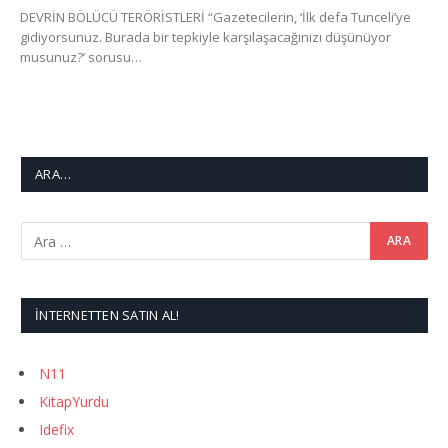
DEVRİN BÖLÜCÜ TERÖRİSTLERİ “Gazetecilerin, ‘İlk defa Tunceli’ye
gidiyorsunuz. Burada bir tepkiyle karşılaşacağınızı düşünüyor
musunuz?’ sorusu…
ARA…
İNTERNETTEN SATIN AL!
N11
KitapYurdu
Idefix