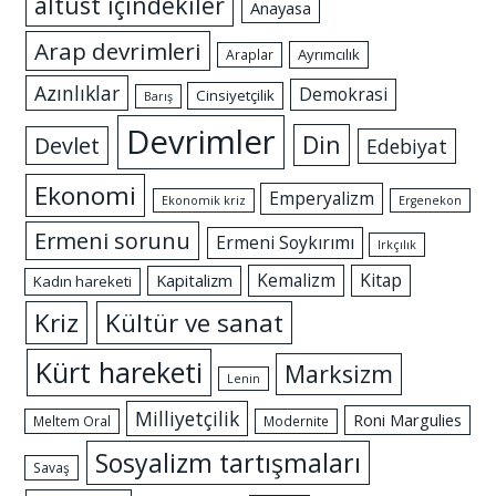
altüst içindekiler
Anayasa
Arap devrimleri
Ayrımcılık
Araplar
Azınlıklar
Demokrasi
Cinsiyetçilik
Barış
Devrimler
Din
Devlet
Edebiyat
Ekonomi
Emperyalizm
Ekonomik kriz
Ergenekon
Ermeni sorunu
Ermeni Soykırımı
Irkçılık
Kemalizm
Kitap
Kapitalizm
Kadın hareketi
Kriz
Kültür ve sanat
Kürt hareketi
Marksizm
Lenin
Milliyetçilik
Roni Margulies
Meltem Oral
Modernite
Sosyalizm tartışmaları
Savaş