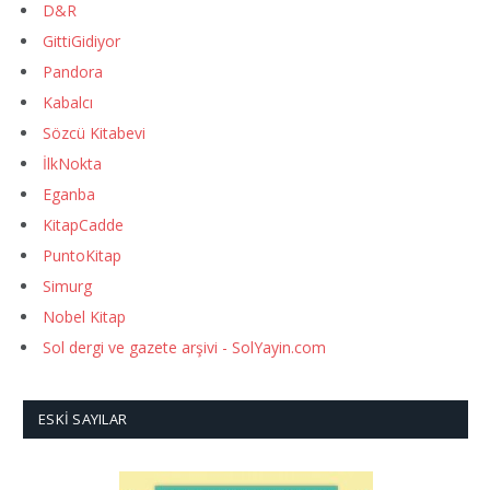
D&R
GittiGidiyor
Pandora
Kabalcı
Sözcü Kitabevi
İlkNokta
Eganba
KitapCadde
PuntoKitap
Simurg
Nobel Kitap
Sol dergi ve gazete arşivi - SolYayin.com
ESKI SAYILAR