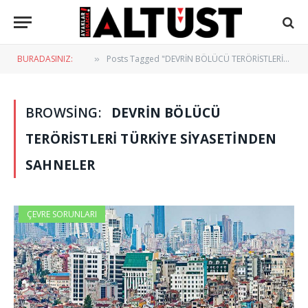
BURADASINIZ:
Posts Tagged "DEVRİN BÖLÜCÜ TERÖRİSTLERİ Türkiye Siyasetinden Sahneler"
»
BROWSING:
DEVRİN BÖLÜCÜ
TERÖRİSTLERİ TÜRKIYE SIYASETINDEN
SAHNELER
ÇEVRE SORUNLARI