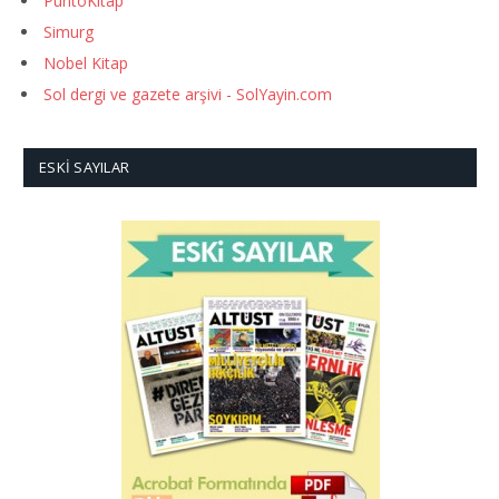
PuntoKitap
Simurg
Nobel Kitap
Sol dergi ve gazete arşivi - SolYayin.com
ESKI SAYILAR