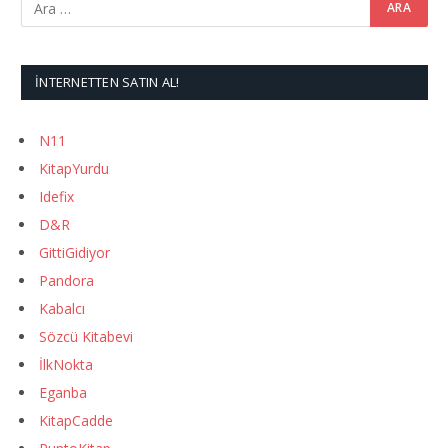
İNTERNETTEN SATIN AL!
N11
KitapYurdu
Idefix
D&R
GittiGidiyor
Pandora
Kabalcı
Sözcü Kitabevi
İlkNokta
Eganba
KitapCadde