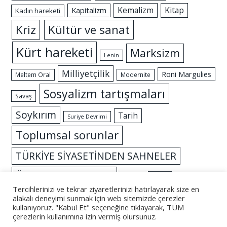
Kemalizm
Kitap
Kapitalizm
Kadın hareketi
Kriz
Kültür ve sanat
Kürt hareketi
Marksizm
Lenin
Milliyetçilik
Roni Margulies
Meltem Oral
Modernite
Sosyalizm tartışmaları
Savaş
Soykırım
Tarih
Suriye Devrimi
Toplumsal sorunlar
TÜRKİYE SİYASETİNDEN SAHNELER
Özgürlük mücadelesi
İslam
İktidar
Tercihlerinizi ve tekrar ziyaretlerinizi hatırlayarak size en
alakalı deneyimi sunmak için web sitemizde çerezler
kullanıyoruz. "Kabul Et" seçeneğine tıklayarak, TÜM
çerezlerin kullanımına izin vermiş olursunuz.
© 2026 - Altüst