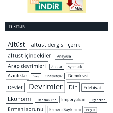
ETIKETLER
Altüst
altüst dergisi içerik
altüst içindekiler
Anayasa
Arap devrimleri
Ayrımcılık
Araplar
Azınlıklar
Demokrasi
Cinsiyetçilik
Barış
Devrimler
Din
Devlet
Edebiyat
Ekonomi
Emperyalizm
Ekonomik kriz
Ergenekon
Ermeni sorunu
Ermeni Soykırımı
Irkçılık