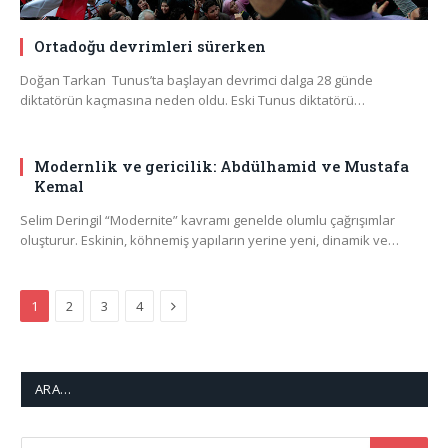
Ortadoğu devrimleri sürerken
Doğan Tarkan Tunus’ta başlayan devrimci dalga 28 günde
diktatörün kaçmasına neden oldu. Eski Tunus diktatörü…
Modernlik ve gericilik: Abdülhamid ve Mustafa
Kemal
Selim Deringil “Modernite” kavramı genelde olumlu çağrışımlar
oluşturur. Eskinin, köhnemiş yapıların yerine yeni, dinamik ve…
Next
1
2
3
4
ARA…