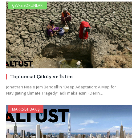
ÇEVRE SORUNLARI
Toplumsal Çöküş ve İklim
Jonathan Neale Jem Bendell’in “Deep Adaptation: A Map for
Navigating Climate Tragedy” adlı makalesini (Derin…
MARKSIST BAKIŞ