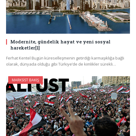
Modernite, gündelik hayat ve yeni sosyal
hareketler[1]
Ferhat Kentel Bugün küreselleşmenin getirdiği karmaşıklığa bağlı
olarak, dünyada olduğu gibi Türkiye’de de kimlikler sürekli…
MARKSIST BAKIŞ