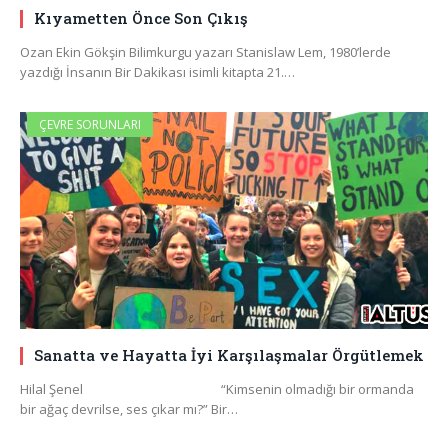
Kıyametten Önce Son Çıkış
Ozan Ekin Gökşin Bilimkurgu yazarı Stanislaw Lem, 1980’lerde
yazdığı İnsanın Bir Dakikası isimli kitapta 21.…
ÇEVRE SORUNLARI
Sanatta ve Hayatta İyi Karşılaşmalar Örgütlemek
Hilal Şenel “Kimsenin olmadığı bir ormanda
bir ağaç devrilse, ses çıkar mı?” Bir…