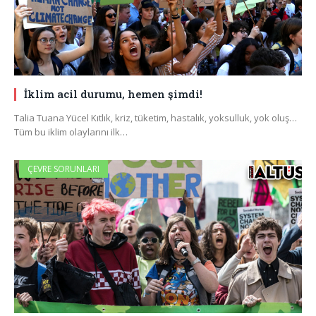
İklim acil durumu, hemen şimdi!
Talia Tuana Yücel Kıtlık, kriz, tüketim, hastalık, yoksulluk, yok oluş…
Tüm bu iklim olaylarını ilk…
ÇEVRE SORUNLARI