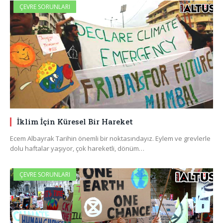
ÇEVRE SORUNLARI
İklim İçin Küresel Bir Hareket
Ecem Albayrak Tarihin önemli bir noktasındayız. Eylem ve grevlerle
dolu haftalar yaşıyor, çok hareketli, dönüm…
ÇEVRE SORUNLARI