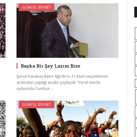
GÜNCEL SIYASET
Başka Bir Şey Lazım Bize
Şenol Karakaş Bekir Ağırdır’ın 31 Mart seçimlerinin
n
ardından yaptığı analiz şöyleydi: “Yerel meclis
oylarında Cumhur…
GÜNCEL SIYASET