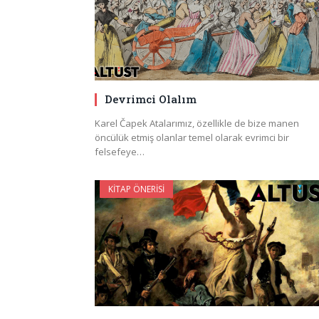
Devrimci Olalım
Karel Čapek Atalarımız, özellikle de bize manen
öncülük etmiş olanlar temel olarak evrimci bir
felsefeye…
KITAP ÖNERISI