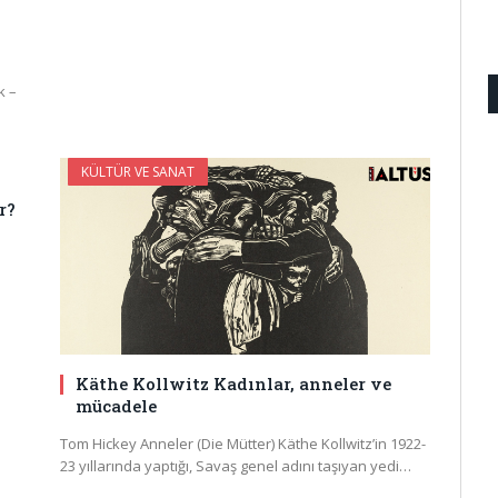
k –
KÜLTÜR VE SANAT
r?
Käthe Kollwitz Kadınlar, anneler ve
mücadele
Tom Hickey Anneler (Die Mütter) Käthe Kollwitz’in 1922-
23 yıllarında yaptığı, Savaş genel adını taşıyan yedi…