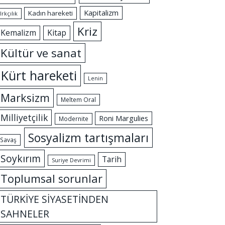
Kapitalizm
Kadın hareketi
Irkçılık
Kriz
Kemalizm
Kitap
Kültür ve sanat
Kürt hareketi
Lenin
Marksizm
Meltem Oral
Milliyetçilik
Roni Margulies
Modernite
Sosyalizm tartışmaları
Savaş
Soykırım
Tarih
Suriye Devrimi
Toplumsal sorunlar
TÜRKİYE SİYASETİNDEN
SAHNELER