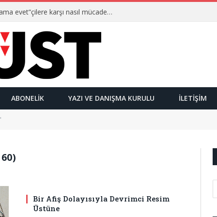
Ulusalcılar kimlerdir ve “Yetmez ama evet”çilere karşı nasıl mücadele ederler?
ABONELIK
YAZI VE DANIŞMA KURULU
İLETIŞIM
"
160)
Bir Afiş Dolayısıyla Devrimci Resim
Üstüne