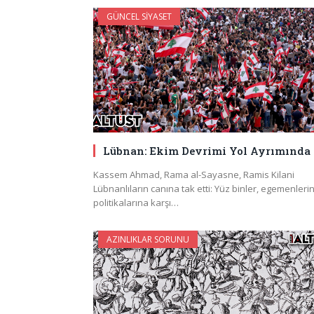
GÜNCEL SIYASET
Lübnan: Ekim Devrimi Yol Ayrımında
Kassem Ahmad, Rama al-Sayasne, Ramis Kilani
Lübnanlıların canına tak etti: Yüz binler, egemenleri
politikalarına karşı…
AZINLIKLAR SORUNU