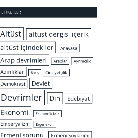
ETIKETLER
Altüst
altüst dergisi içerik
altüst içindekiler
Anayasa
Arap devrimleri
Ayrımcılık
Araplar
Azınlıklar
Cinsiyetçilik
Barış
Devlet
Demokrasi
Devrimler
Din
Edebiyat
Ekonomi
Ekonomik kriz
Emperyalizm
Ergenekon
Ermeni sorunu
Ermeni Soykırımı