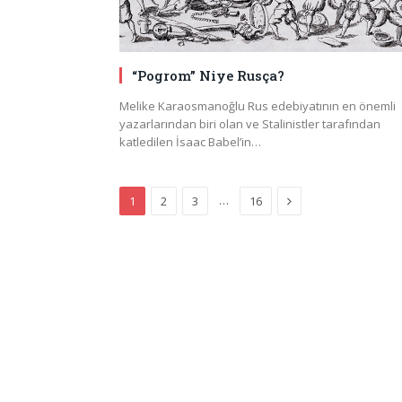
“Pogrom” Niye Rusça?
Melike Karaosmanoğlu Rus edebiyatının en önemli
yazarlarından biri olan ve Stalinistler tarafından
katledilen İsaac Babel’in…
Next
…
1
2
3
16