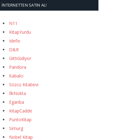
İNTERNETTEN SATIN AL!
N11
KitapYurdu
Idefix
D&R
GittiGidiyor
Pandora
Kabalcı
Sözcü Kitabevi
İlkNokta
Eganba
KitapCadde
PuntoKitap
Simurg
Nobel Kitap