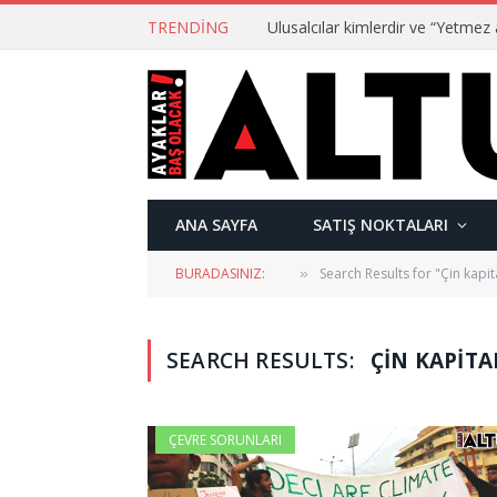
TRENDING
ANA SAYFA
SATIŞ NOKTALARI
BURADASINIZ:
Search Results for "Çin kapit
»
SEARCH RESULTS:
ÇIN KAPITA
ÇEVRE SORUNLARI