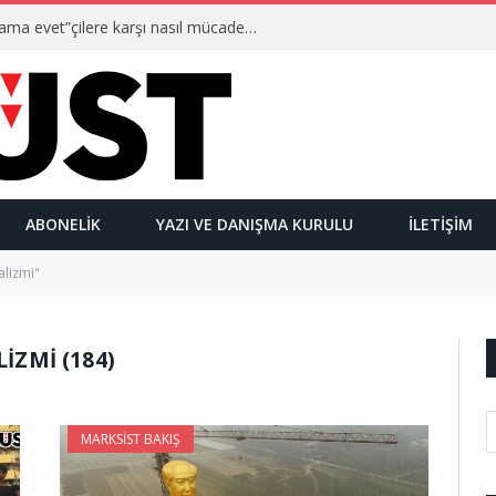
Ulusalcılar kimlerdir ve “Yetmez ama evet”çilere karşı nasıl mücadele ederler?
ABONELIK
YAZI VE DANIŞMA KURULU
İLETIŞIM
alizmi"
LIZMI (184)
MARKSIST BAKIŞ