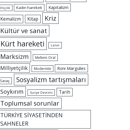
Kapitalizm
Kadın hareketi
Irkçılık
Kriz
Kemalizm
Kitap
Kültür ve sanat
Kürt hareketi
Lenin
Marksizm
Meltem Oral
Milliyetçilik
Roni Margulies
Modernite
Sosyalizm tartışmaları
Savaş
Soykırım
Tarih
Suriye Devrimi
Toplumsal sorunlar
TÜRKİYE SİYASETİNDEN
SAHNELER