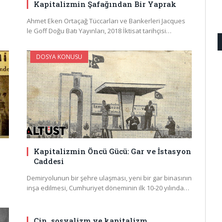
Kapitalizmin Şafağından Bir Yaprak
Ahmet Eken Ortaçağ Tüccarları ve Bankerleri Jacques
le Goff Doğu Batı Yayınları, 2018 İktisat tarihçisi…
DOSYA KONUSU
Kapitalizmin Öncü Gücü: Gar ve İstasyon
Caddesi
Demiryolunun bir şehre ulaşması, yeni bir gar binasının
inşa edilmesi, Cumhuriyet döneminin ilk 10-20 yılında…
Çin, sosyalizm ve kapitalizm