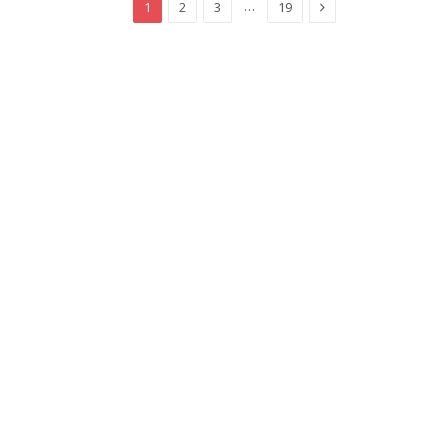
Next
…
1
2
3
19