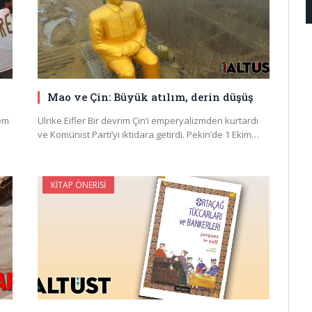
Mao ve Çin: Büyük atılım, derin düşüş
lem
Ulrike Eifler Bir devrim Çin’i emperyalizmden kurtardı
ve Komünist Parti’yi iktidara getirdi. Pekin’de 1 Ekim…
KITAP ÖNERISI