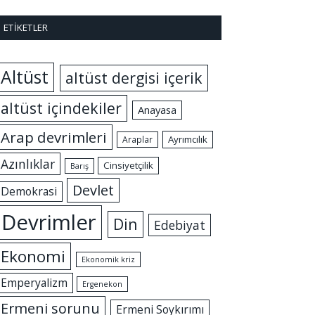
ETIKETLER
Altüst
altüst dergisi içerik
altüst içindekiler
Anayasa
Arap devrimleri
Ayrımcılık
Araplar
Azınlıklar
Cinsiyetçilik
Barış
Devlet
Demokrasi
Devrimler
Din
Edebiyat
Ekonomi
Ekonomik kriz
Emperyalizm
Ergenekon
Ermeni sorunu
Ermeni Soykırımı