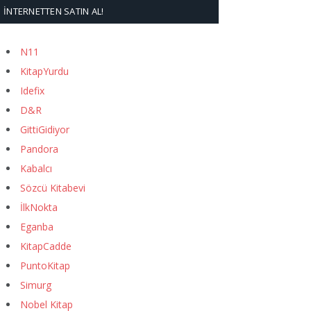
İNTERNETTEN SATIN AL!
N11
KitapYurdu
Idefix
D&R
GittiGidiyor
Pandora
Kabalcı
Sözcü Kitabevi
İlkNokta
Eganba
KitapCadde
PuntoKitap
Simurg
Nobel Kitap