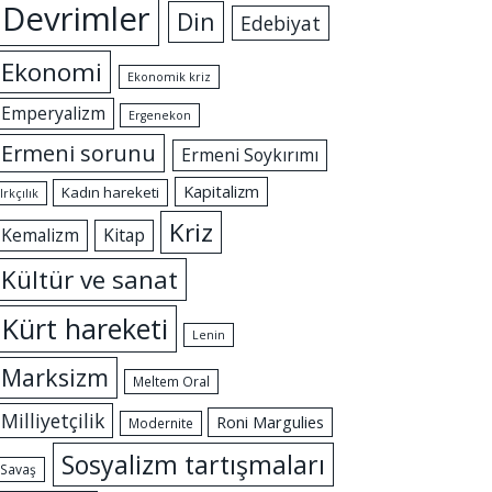
Devrimler
Din
Edebiyat
Ekonomi
Ekonomik kriz
Emperyalizm
Ergenekon
Ermeni sorunu
Ermeni Soykırımı
Kapitalizm
Kadın hareketi
Irkçılık
Kriz
Kemalizm
Kitap
Kültür ve sanat
Kürt hareketi
Lenin
Marksizm
Meltem Oral
Milliyetçilik
Roni Margulies
Modernite
Sosyalizm tartışmaları
Savaş