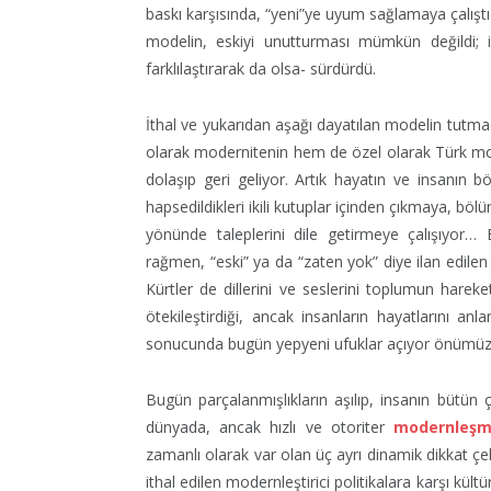
baskı karşısında, “yeni”ye uyum sağlamaya çalıştı
modelin, eskiyi unutturması mümkün değildi; in
farklılaştırarak da olsa- sürdürdü.
İthal ve yukarıdan aşağı dayatılan modelin tutma
olarak modernitenin hem de özel olarak Türk mod
dolaşıp geri geliyor. Artık hayatın ve insanın 
hapsedildikleri ikili kutuplar içinden çıkmaya, bö
yönünde taleplerini dile getirmeye çalışıyor… Eh
rağmen, “eski” ya da “zaten yok” diye ilan edilen
Kürtler de dillerini ve seslerini toplumun hareke
ötekileştirdiği, ancak insanların hayatlarını an
sonucunda bugün yepyeni ufuklar açıyor önümü
Bugün parçalanmışlıkların aşılıp, insanın bütün ço
dünyada, ancak hızlı ve otoriter
modernleş
zamanlı olarak var olan üç ayrı dinamik dikkat çe
ithal edilen modernleştirici politikalara karşı kültür