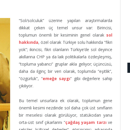
“Sol/solculuk” üzerine yapılan araştırmalarda
dikkat çeken üç temel unsur var: Birincisi,
toplumun önemli bir kesiminin genel olarak
sol
hakkında
, özel olarak Türkiye solu hakkında “fikri
yok”; ikincisi, fikri olanların Türkiye’de sol deyince
akıllarına CHP ya da laik politikalarla özdeşleşmiş,
“topluma yabancı” gruplar akla geliyor; üçüncüsü,
daha da ilginç bir veri olarak, toplumda “eşitlik”,
“özgürlük”, “
emeğe saygı
” gibi değerlere sahip
çıkılıyor.
Bu temel unsurlara ek olarak, toplumun gene
önemli kesimi nezdinde sol daha çok üst sınıfların
bir meselesi olarak görülüyor, statükodan yana
orta-üst sınıf çıkarlarını “
çağdaş yaşam tarzı
ve
seküler kültürel değerler” görünümü arkasında