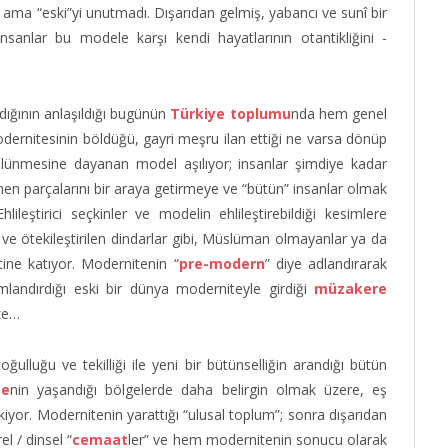
 ama “eski”yi unutmadı. Dışarıdan gelmiş, yabancı ve sunî bir
sanlar bu modele karşı kendi hayatlarının otantikliğini -
dığının anlaşıldığı bugünün
Türkiye toplumu
nda hem genel
ernitesinin böldüğü, gayri meşru ilan ettiği ne varsa dönüp
bölünmesine dayanan model aşılıyor; insanlar şimdiye kadar
lünen parçalarını bir araya getirmeye ve “bütün” insanlar olmak
lileştirici seçkinler ve modelin ehlileştirebildiği kesimlere
 ve ötekileştirilen dindarlar gibi, Müslüman olmayanlar ya da
tine katıyor. Modernitenin “
pre-modern
” diye adlandırarak
lamlandırdığı eski bir dünya moderniteyle girdiği
müzakere
ze…
ğulluğu ve tekilliği ile yeni bir bütünselliğin arandığı bütün
me
nin yaşandığı bölgelerde daha belirgin olmak üzere, eş
kiyor. Modernitenin yarattığı “ulusal toplum”; sonra dışarıdan
el / dinsel “
cemaat
ler” ve hem modernitenin sonucu olarak