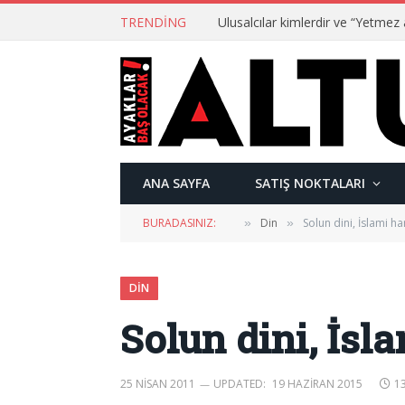
TRENDING
ANA SAYFA
SATIŞ NOKTALARI
BURADASINIZ:
Din
Solun dini, İslami ha
»
»
DIN
Solun dini, İsl
25 NISAN 2011
UPDATED:
19 HAZIRAN 2015
1