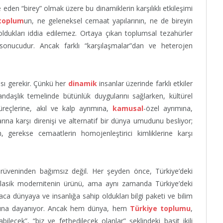
den “birey” olmak üzere bu dinamiklerin karşılıklı etkileşimi
toplum
un, ne geleneksel cemaat yapılarının, ne de bireyin
oldukları iddia edilemez. Ortaya çıkan toplumsal tezahürler
sonucudur. Ancak farklı “karşılaşmalar”dan ve heterojen
ı gerekir. Çünkü her
dinamik
insanlar üzerinde farklı etkiler
daşlık temelinde bütünlük duygularını sağlarken, kültürel
reçlerine, akıl ve kalp ayrımına,
kamusal
-özel ayrımına,
arına karşı direnişi ve alternatif bir dünya umudunu besliyor;
 gerekse cemaatlerin homojenleştirici kimliklerine karşı
üveninden bağımsız değil. Her şeyden önce, Türkiye’deki
 klasik modernitenin ürünü, ama aynı zamanda Türkiye’deki
ca dünyaya ve insanlığa sahip oldukları bilgi paketi ve bilim
yımına dayanıyor. Ancak hem dünya, hem
Türkiye toplumu
,
bilecek”, “biz ve fethedilecek olanlar” şeklindeki basit ikili