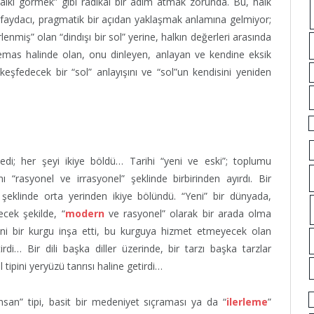
lkı görmek” gibi radikal bir adım atmak zorunda. Bu, halk
aydacı, pragmatik bir açıdan yaklaşmak anlamına gelmiyor;
lenmiş” olan “dindışı bir sol” yerine, halkın değerleri arasında
 temas halinde olan, onu dinleyen, anlayan ve kendine eksik
 keşfedecek bir “sol” anlayışını ve “sol”un kendisini yeniden
edi; her şeyi ikiye böldü… Tarihi “yeni ve eski”; toplumu
 “rasyonel ve irrasyonel” şeklinde birbirinden ayırdı. Bir
 şeklinde orta yerinden ikiye bölündü. “Yeni” bir dünyada,
ecek şekilde, “
modern
ve rasyonel” olarak bir arada olma
yeni bir kurgu inşa etti, bu kurguya hizmet etmeyecek olan
irdi… Bir dili başka diller üzerinde, bir tarzı başka tarzlar
ipini yeryüzü tanrısı haline getirdi…
nsan” tipi, basit bir medeniyet sıçraması ya da “
ilerleme
”