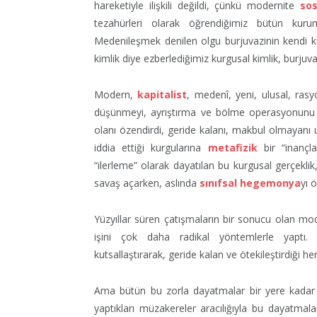
hareketiyle ilişkili değildi, çünkü modernite
sos
tezahürleri olarak öğrendiğimiz bütün kurum
Medenileşmek denilen olgu burjuvazinin kendi kül
kimlik diye ezberlediğimiz kurgusal kimlik, burjuv
Modern,
kapitalist
, medenî, yeni, ulusal, rasy
düşünmeyi, ayrıştırma ve bölme operasyonunu u
olanı özendirdi, geride kalanı, makbul olmayanı 
iddia ettiği kurgularına
metafizik
bir “inançla
“ilerleme” olarak dayatılan bu kurgusal gerçeklik, 
savaş açarken, aslında
sınıfsal hegemonya
yı ö
Yüzyıllar süren çatışmaların bir sonucu olan mod
işini çok daha radikal yöntemlerle yaptı.
kutsallaştırarak, geride kalan ve ötekileştirdiği h
Ama bütün bu zorla dayatmalar bir yere kadar 
yaptıkları müzakereler aracılığıyla bu dayatmal