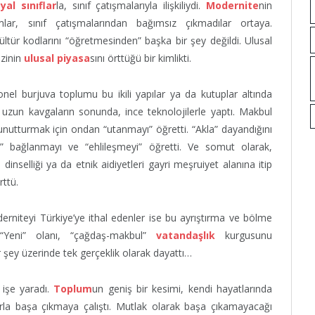
yal sınıflar
la, sınıf çatışmalarıyla ilişkiliydi.
Modernite
nin
lar, sınıf çatışmalarından bağımsız çıkmadılar ortaya.
tür kodlarını “öğretmesinden” başka bir şey değildi. Ulusal
azinin
ulusal piyasa
sını örttüğü bir kimlikti.
onel burjuva toplumu bu ikili yapılar ya da kutuplar altında
zun kavgaların sonunda, ince teknolojilerle yaptı. Makbul
unutturmak için ondan “utanmayı” öğretti. “Akla” dayandığını
” bağlanmayı ve “ehlileşmeyi” öğretti. Ve somut olarak,
dinselliği ya da etnik aidiyetleri gayri meşruiyet alanına itip
rttü.
erniteyi Türkiye’ye ithal edenler ise bu ayrıştırma ve bölme
 “Yeni” olanı, “çağdaş-makbul”
vatandaşlık
kurgusunu
er şey üzerinde tek gerçeklik olarak dayattı…
işe yaradı.
Toplum
un geniş bir kesimi, kendi hayatlarında
arla başa çıkmaya çalıştı. Mutlak olarak başa çıkamayacağı