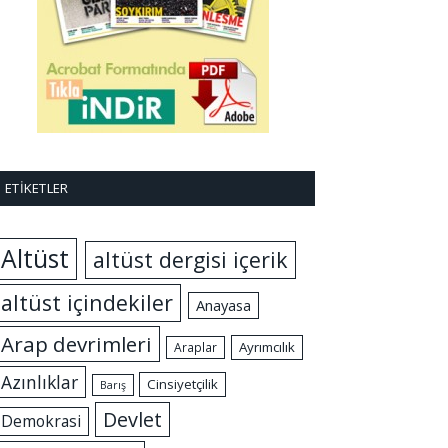
ETIKETLER
Altüst
altüst dergisi içerik
altüst içindekiler
Anayasa
Arap devrimleri
Ayrımcılık
Araplar
Azınlıklar
Cinsiyetçilik
Barış
Devlet
Demokrasi