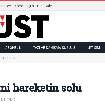
Ulusalcılar kimlerdir ve “Yetmez ama evet”çilere karşı nasıl mücadele ederler?
ABONELIK
YAZI VE DANIŞMA KURULU
İLETIŞIM
reketin solu
ami hareketin solu
3 MINS READ