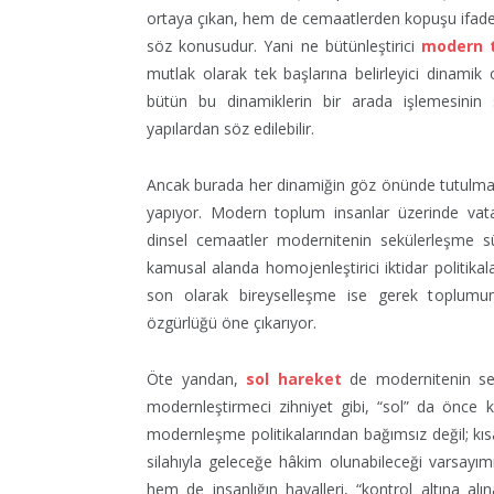
ortaya çıkan, hem de cemaatlerden kopuşu ifade e
söz konusudur. Yani ne bütünleştirici
modern 
mutlak olarak tek başlarına belirleyici dinamik 
bütün bu dinamiklerin bir arada işlemesinin 
yapılardan söz edilebilir.
Ancak burada her dinamiğin göz önünde tutulmas
yapıyor. Modern toplum insanlar üzerinde vatan
dinsel cemaatler modernitenin sekülerleşme sü
kamusal alanda homojenleştirici iktidar politikal
son olarak bireyselleşme ise gerek toplumun,
özgürlüğü öne çıkarıyor.
Öte yandan,
sol hareket
de modernitenin ser
modernleştirmeci zihniyet gibi, “sol” da önce
modernleşme politikalarından bağımsız değil; kısa
silahıyla geleceğe hâkim olunabileceği varsa
hem de insanlığın hayalleri, “kontrol altına alına