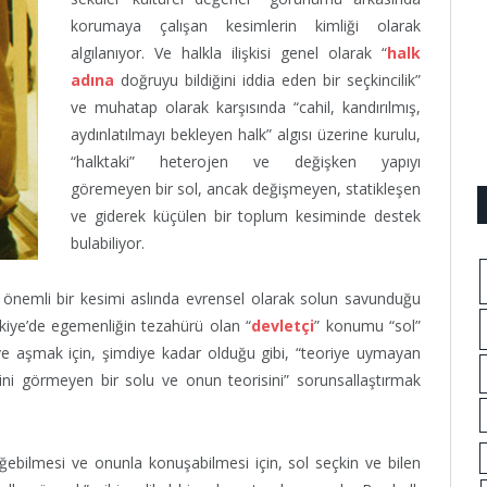
korumaya çalışan kesimlerin kimliği olarak
algılanıyor. Ve halkla ilişkisi genel olarak “
halk
adına
doğruyu bildiğini iddia eden bir seçkincilik”
ve muhatap olarak karşısında “cahil, kandırılmış,
aydınlatılmayı bekleyen halk” algısı üzerine kurulu,
“halktaki” heterojen ve değişken yapıyı
göremeyen bir sol, ancak değişmeyen, statikleşen
ve giderek küçülen bir toplum kesiminde destek
bulabiliyor.
nemli bir kesimi aslında evrensel olarak solun savunduğu
rkiye’de egemenliğin tezahürü olan “
devletçi
” konumu “sol”
e aşmak için, şimdiye kadar olduğu gibi, “teoriye uymayan
rini görmeyen bir solu ve onun teorisini” sorunsallaştırmak
ğebilmesi ve onunla konuşabilmesi için, sol seçkin ve bilen