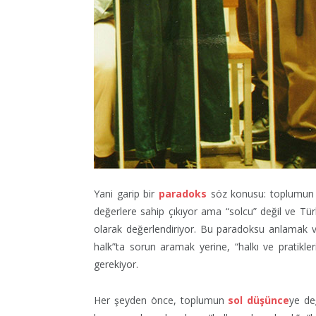
Yani garip bir
paradoks
söz konusu: toplumun ö
değerlere sahip çıkıyor ama “solcu” değil ve Tü
olarak değerlendiriyor. Bu paradoksu anlamak v
halk”ta sorun aramak yerine, “halkı ve pratikle
gerekiyor.
Her şeyden önce, toplumun
sol düşünce
ye de