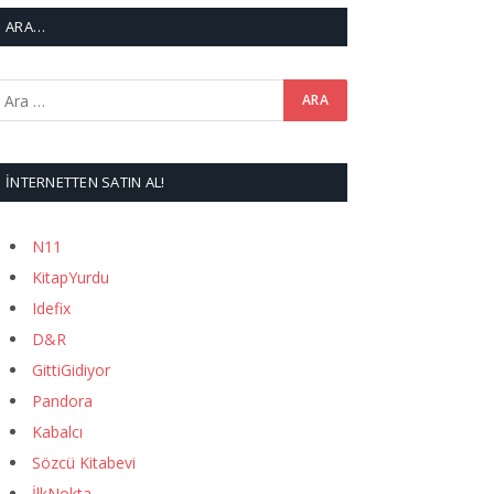
ARA…
İNTERNETTEN SATIN AL!
N11
KitapYurdu
Idefix
D&R
GittiGidiyor
Pandora
Kabalcı
Sözcü Kitabevi
İlkNokta