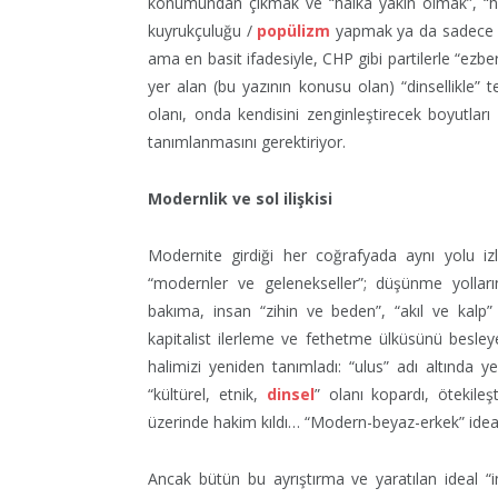
konumundan çıkmak ve “halka yakın olmak”, “ha
kuyrukçuluğu /
popülizm
yapmak ya da sadece f
ama en basit ifadesiyle, CHP gibi partilerle “ezber
yer alan (bu yazının konusu olan) “dinsellikle”
olanı, onda kendisini zenginleştirecek boyutları
tanımlanmasını gerektiriyor.
Modernlik ve sol ilişkisi
Modernite girdiği her coğrafyada aynı yolu izl
“modernler ve gelenekseller”; düşünme yollarını
bakıma, insan “zihin ve beden”, “akıl ve kalp”
kapitalist ilerleme ve fethetme ülküsünü besley
halimizi yeniden tanımladı: “ulus” adı altında 
“kültürel, etnik,
dinsel
” olanı kopardı, ötekileşt
üzerinde hakim kıldı… “Modern-beyaz-erkek” ideal t
Ancak bütün bu ayrıştırma ve yaratılan ideal “i