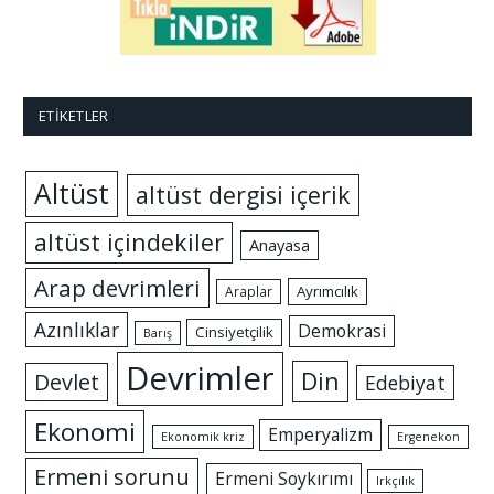
ETIKETLER
Altüst
altüst dergisi içerik
altüst içindekiler
Anayasa
Arap devrimleri
Ayrımcılık
Araplar
Azınlıklar
Demokrasi
Cinsiyetçilik
Barış
Devrimler
Din
Devlet
Edebiyat
Ekonomi
Emperyalizm
Ekonomik kriz
Ergenekon
Ermeni sorunu
Ermeni Soykırımı
Irkçılık