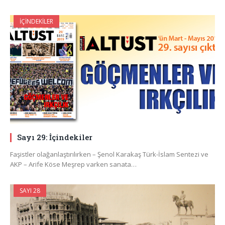
İÇINDEKILER
Sayı 29: İçindekiler
Faşistler olağanlaştırılırken – Şenol Karakaş Türk-İslam Sentezi ve
AKP – Arife Köse Meşrep varken sanata…
SAYI 28