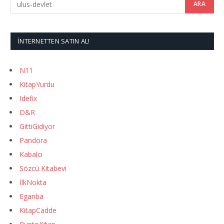
İNTERNETTEN SATIN AL!
N11
KitapYurdu
Idefix
D&R
GittiGidiyor
Pandora
Kabalcı
Sözcü Kitabevi
İlkNokta
Eganba
KitapCadde