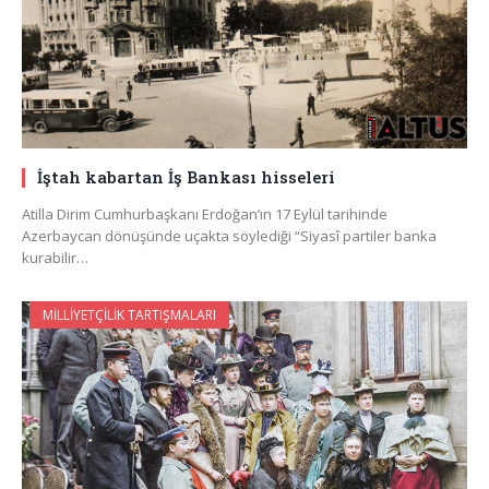
İştah kabartan İş Bankası hisseleri
Atilla Dirim Cumhurbaşkanı Erdoğan’ın 17 Eylül tarihinde
Azerbaycan dönüşünde uçakta söylediği “Siyasî partiler banka
kurabilir…
MILLIYETÇILIK TARTIŞMALARI