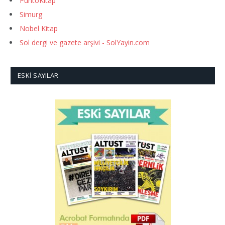
PuntoKitap
Simurg
Nobel Kitap
Sol dergi ve gazete arşivi - SolYayin.com
ESKI SAYILAR