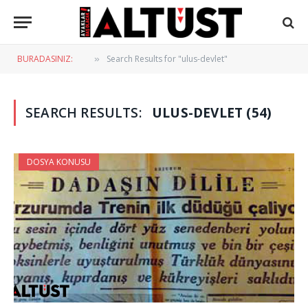
BURADASINIZ:
Search Results for "ulus-devlet"
»
SEARCH RESULTS:
ULUS-DEVLET (54)
DOSYA KONUSU