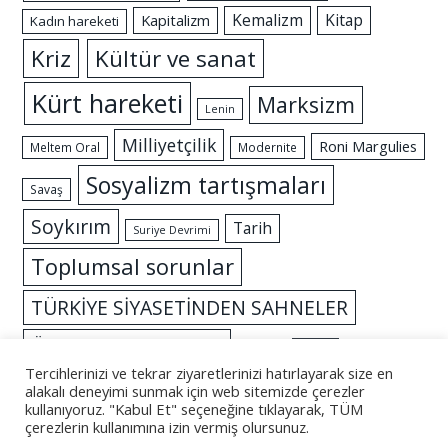
Kemalizm
Kitap
Kapitalizm
Kadın hareketi
Kriz
Kültür ve sanat
Kürt hareketi
Marksizm
Lenin
Milliyetçilik
Roni Margulies
Meltem Oral
Modernite
Sosyalizm tartışmaları
Savaş
Soykırım
Tarih
Suriye Devrimi
Toplumsal sorunlar
TÜRKİYE SİYASETİNDEN SAHNELER
Özgürlük mücadelesi
İslam
İktidar
Tercihlerinizi ve tekrar ziyaretlerinizi hatırlayarak size en
alakalı deneyimi sunmak için web sitemizde çerezler
kullanıyoruz. "Kabul Et" seçeneğine tıklayarak, TÜM
çerezlerin kullanımına izin vermiş olursunuz.
© 2026 - Altüst