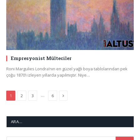
Empresyonist Mülteciler
Roni Margulies Londra’nın en güzel yağlı boya tablolarından pek
çoğu 1870’i izleyen yıllarda yapılmıştır. Niye…
Next
…
1
2
3
6
ARA…