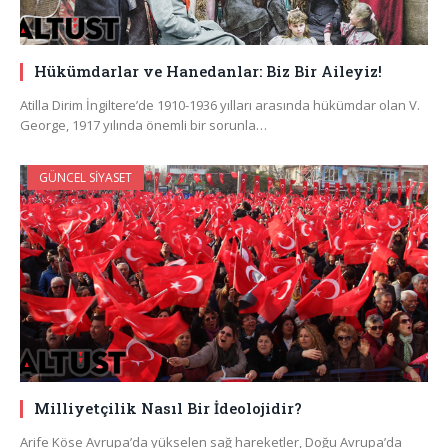
Hükümdarlar ve Hanedanlar: Biz Bir Aileyiz!
Atilla Dirim İngiltere’de 1910-1936 yılları arasında hükümdar olan V.
George, 1917 yılında önemli bir sorunla…
GÜNCEL SIYASET
Milliyetçilik Nasıl Bir İdeolojidir?
Arife Köse Avrupa’da yükselen sağ hareketler, Doğu Avrupa’da