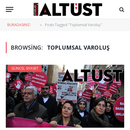
BURADASINIZ:
Posts Tagged "Toplumsal Varoluş"
»
BROWSING:
TOPLUMSAL VAROLUŞ
GÜNCEL SIYASET