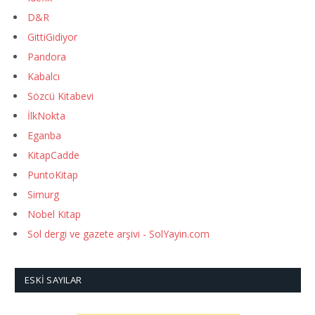
D&R
GittiGidiyor
Pandora
Kabalcı
Sözcü Kitabevi
İlkNokta
Eganba
KitapCadde
PuntoKitap
Simurg
Nobel Kitap
Sol dergi ve gazete arşivi - SolYayin.com
ESKI SAYILAR