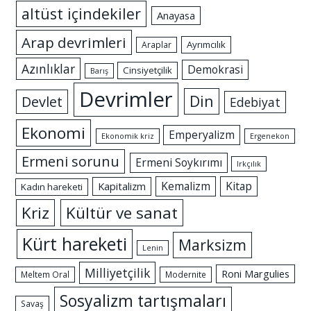
altüst içindekiler
Anayasa
Arap devrimleri
Ayrımcılık
Araplar
Azınlıklar
Demokrasi
Cinsiyetçilik
Barış
Devrimler
Din
Devlet
Edebiyat
Ekonomi
Emperyalizm
Ekonomik kriz
Ergenekon
Ermeni sorunu
Ermeni Soykırımı
Irkçılık
Kemalizm
Kitap
Kapitalizm
Kadın hareketi
Kriz
Kültür ve sanat
Kürt hareketi
Marksizm
Lenin
Milliyetçilik
Roni Margulies
Meltem Oral
Modernite
Sosyalizm tartışmaları
Savaş