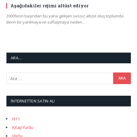
Aşağıdakiler rejimi altüst ediyor
2000’lerin başından bu yana gelişen sessiz altüst oluş toplumda
derin bir yarılmaya ve saflaşmaya neden…
ARA…
İNTERNETTEN SATIN AL!
N11
KitapYurdu
Idefix