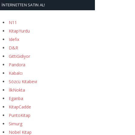
İNTERNETTEN SATIN AL!
N11
KitapYurdu
Idefix
D&R
GittiGidiyor
Pandora
Kabalcı
Sözcü Kitabevi
İlkNokta
Eganba
KitapCadde
PuntoKitap
Simurg
Nobel Kitap