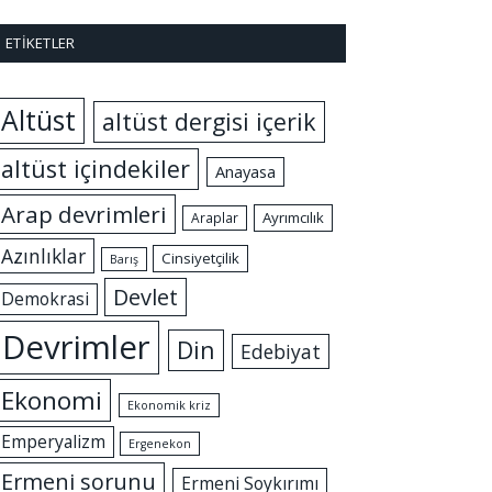
ETIKETLER
Altüst
altüst dergisi içerik
altüst içindekiler
Anayasa
Arap devrimleri
Ayrımcılık
Araplar
Azınlıklar
Cinsiyetçilik
Barış
Devlet
Demokrasi
Devrimler
Din
Edebiyat
Ekonomi
Ekonomik kriz
Emperyalizm
Ergenekon
Ermeni sorunu
Ermeni Soykırımı