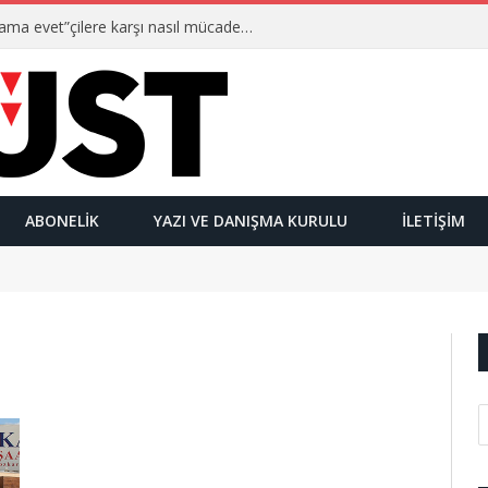
Ulusalcılar kimlerdir ve “Yetmez ama evet”çilere karşı nasıl mücadele ederler?
ABONELIK
YAZI VE DANIŞMA KURULU
İLETIŞIM