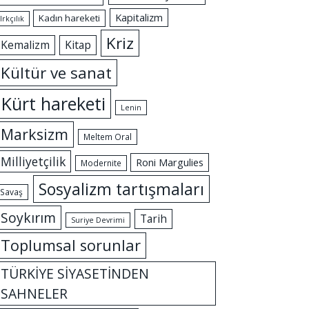
Kapitalizm
Kadın hareketi
Irkçılık
Kriz
Kemalizm
Kitap
Kültür ve sanat
Kürt hareketi
Lenin
Marksizm
Meltem Oral
Milliyetçilik
Roni Margulies
Modernite
Sosyalizm tartışmaları
Savaş
Soykırım
Tarih
Suriye Devrimi
Toplumsal sorunlar
TÜRKİYE SİYASETİNDEN
SAHNELER