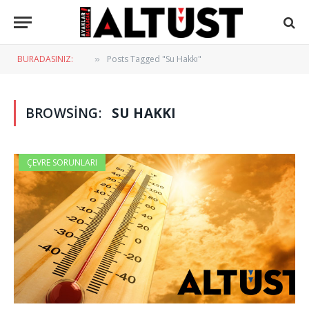
BURADASINIZ:
Posts Tagged "Su Hakkı"
»
BROWSING:
SU HAKKI
ÇEVRE SORUNLARI