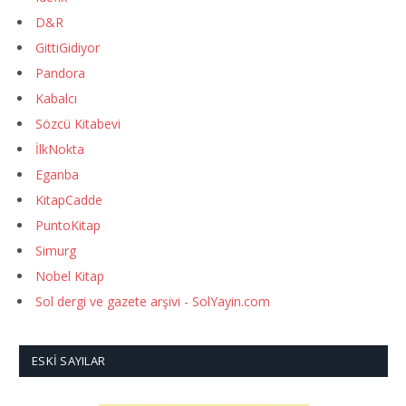
D&R
GittiGidiyor
Pandora
Kabalcı
Sözcü Kitabevi
İlkNokta
Eganba
KitapCadde
PuntoKitap
Simurg
Nobel Kitap
Sol dergi ve gazete arşivi - SolYayin.com
ESKI SAYILAR