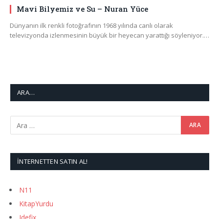
Mavi Bilyemiz ve Su – Nuran Yüce
Dünyanın ilk renkli fotoğrafının 1968 yılında canlı olarak
televizyonda izlenmesinin büyük bir heyecan yarattığı söyleniyor.…
ARA…
İNTERNETTEN SATIN AL!
N11
KitapYurdu
Idefix