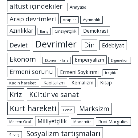
altüst içindekiler
Anayasa
Arap devrimleri
Ayrımcılık
Araplar
Azınlıklar
Demokrasi
Cinsiyetçilik
Barış
Devrimler
Din
Devlet
Edebiyat
Ekonomi
Emperyalizm
Ekonomik kriz
Ergenekon
Ermeni sorunu
Ermeni Soykırımı
Irkçılık
Kemalizm
Kitap
Kapitalizm
Kadın hareketi
Kriz
Kültür ve sanat
Kürt hareketi
Marksizm
Lenin
Milliyetçilik
Roni Margulies
Meltem Oral
Modernite
Sosyalizm tartışmaları
Savaş