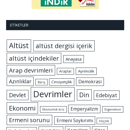
ETIKETLER
Altüst
altüst dergisi içerik
altüst içindekiler
Anayasa
Arap devrimleri
Ayrımcılık
Araplar
Azınlıklar
Demokrasi
Cinsiyetçilik
Barış
Devrimler
Din
Devlet
Edebiyat
Ekonomi
Emperyalizm
Ekonomik kriz
Ergenekon
Ermeni sorunu
Ermeni Soykırımı
Irkçılık