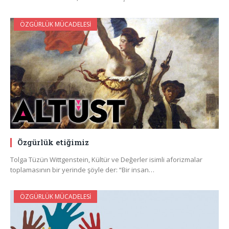
ÖZGÜRLÜK MÜCADELESI
Özgürlük etiğimiz
Tolga Tüzün Wittgenstein, Kültür ve Değerler isimli aforizmalar
toplamasının bir yerinde şöyle der: “Bir insan…
ÖZGÜRLÜK MÜCADELESI