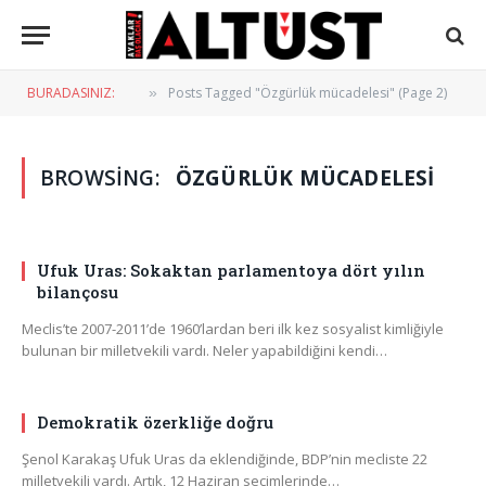
BURADASINIZ:
Posts Tagged "Özgürlük mücadelesi" (Page 2)
»
BROWSING:
ÖZGÜRLÜK MÜCADELESI
Ufuk Uras: Sokaktan parlamentoya dört yılın
bilançosu
Meclis’te 2007-2011’de 1960’lardan beri ilk kez sosyalist kimliğiyle
bulunan bir milletvekili vardı. Neler yapabildiğini kendi…
Demokratik özerkliğe doğru
Şenol Karakaş Ufuk Uras da eklendiğinde, BDP’nin mecliste 22
milletvekili vardı. Artık, 12 Haziran seçimlerinde…