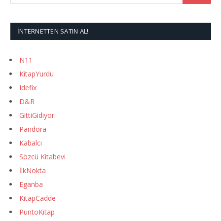
İNTERNETTEN SATIN AL!
N11
KitapYurdu
Idefix
D&R
GittiGidiyor
Pandora
Kabalcı
Sözcü Kitabevi
İlkNokta
Eganba
KitapCadde
PuntoKitap