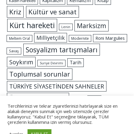
Kemalizm
Kitap
Kapitalizm
Kadın hareketi
Kriz
Kültür ve sanat
Kürt hareketi
Marksizm
Lenin
Milliyetçilik
Roni Margulies
Meltem Oral
Modernite
Sosyalizm tartışmaları
Savaş
Soykırım
Tarih
Suriye Devrimi
Toplumsal sorunlar
TÜRKİYE SİYASETİNDEN SAHNELER
Özgürlük mücadelesi
İslam
İktidar
Tercihlerinizi ve tekrar ziyaretlerinizi hatırlayarak size en
alakalı deneyimi sunmak için web sitemizde çerezler
kullanıyoruz. "Kabul Et" seçeneğine tıklayarak, TÜM
çerezlerin kullanımına izin vermiş olursunuz.
© 2026 - Altüst
Ayarlar
KABUL ET