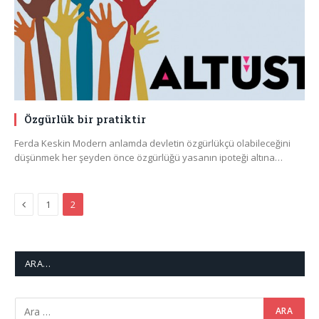
Özgürlük bir pratiktir
Ferda Keskin Modern anlamda devletin özgürlükçü olabileceğini
düşünmek her şeyden önce özgürlüğü yasanın ipoteği altına…
Previous
1
2
ARA…