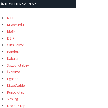
İNTERNETTEN SATIN AL!
N11
KitapYurdu
Idefix
D&R
GittiGidiyor
Pandora
Kabalcı
Sözcü Kitabevi
İlkNokta
Eganba
KitapCadde
PuntoKitap
Simurg
Nobel Kitap