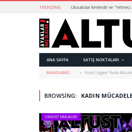
TRENDING
ANA SAYFA
SATIŞ NOKTALARI
BURADASINIZ:
Posts Tagged "Kadın Mücade
»
BROWSING:
KADIN MÜCADELE
CINSIYET KIMLIKLERI