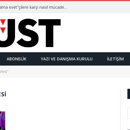
Ulusalcılar kimlerdir ve “Yetmez ama evet”çilere karşı nasıl mücadele ederler?
ABONELIK
YAZI VE DANIŞMA KURULU
İLETIŞIM
lesi"
SI