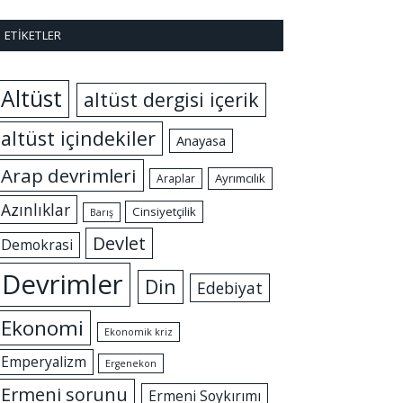
ETIKETLER
Altüst
altüst dergisi içerik
altüst içindekiler
Anayasa
Arap devrimleri
Ayrımcılık
Araplar
Azınlıklar
Cinsiyetçilik
Barış
Devlet
Demokrasi
Devrimler
Din
Edebiyat
Ekonomi
Ekonomik kriz
Emperyalizm
Ergenekon
Ermeni sorunu
Ermeni Soykırımı