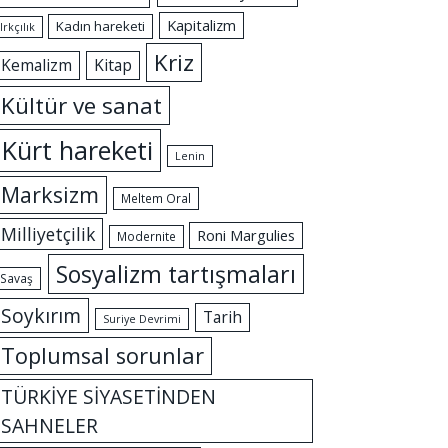
Kapitalizm
Kadın hareketi
Irkçılık
Kriz
Kemalizm
Kitap
Kültür ve sanat
Kürt hareketi
Lenin
Marksizm
Meltem Oral
Milliyetçilik
Roni Margulies
Modernite
Sosyalizm tartışmaları
Savaş
Soykırım
Tarih
Suriye Devrimi
Toplumsal sorunlar
TÜRKİYE SİYASETİNDEN
SAHNELER