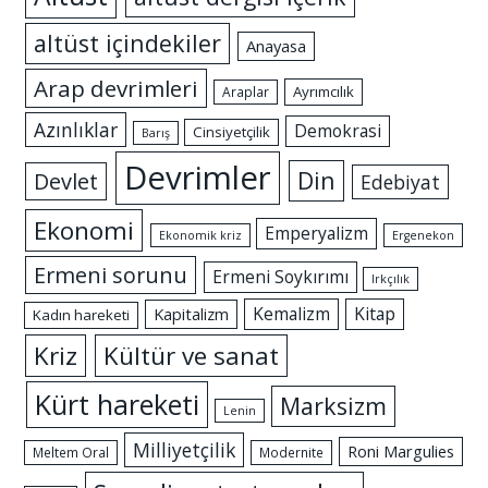
altüst içindekiler
Anayasa
Arap devrimleri
Ayrımcılık
Araplar
Azınlıklar
Demokrasi
Cinsiyetçilik
Barış
Devrimler
Din
Devlet
Edebiyat
Ekonomi
Emperyalizm
Ekonomik kriz
Ergenekon
Ermeni sorunu
Ermeni Soykırımı
Irkçılık
Kemalizm
Kitap
Kapitalizm
Kadın hareketi
Kriz
Kültür ve sanat
Kürt hareketi
Marksizm
Lenin
Milliyetçilik
Roni Margulies
Meltem Oral
Modernite