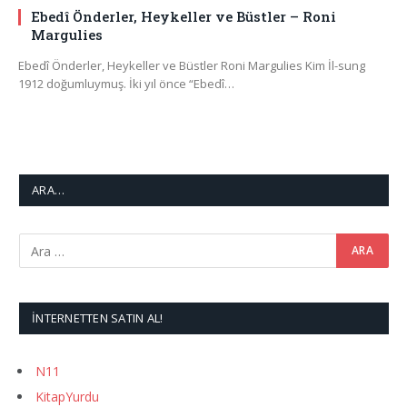
Ebedî Önderler, Heykeller ve Büstler – Roni
Margulies
Ebedî Önderler, Heykeller ve Büstler Roni Margulies Kim İl-sung
1912 doğumluymuş. İki yıl önce “Ebedî…
ARA…
İNTERNETTEN SATIN AL!
N11
KitapYurdu