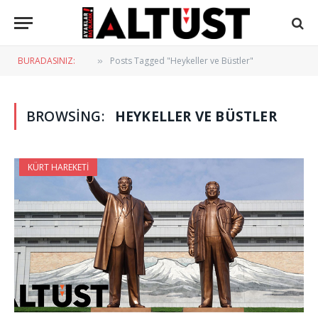
BURADASINIZ:
Posts Tagged "Heykeller ve Büstler"
»
BROWSING:
HEYKELLER VE BÜSTLER
KÜRT HAREKETI