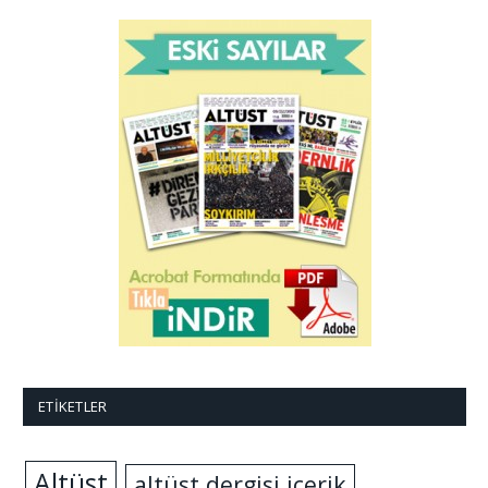
ETIKETLER
Altüst
altüst dergisi içerik