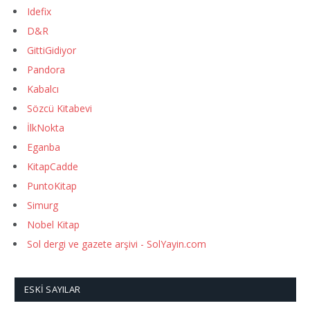
Idefix
D&R
GittiGidiyor
Pandora
Kabalcı
Sözcü Kitabevi
İlkNokta
Eganba
KitapCadde
PuntoKitap
Simurg
Nobel Kitap
Sol dergi ve gazete arşivi - SolYayin.com
ESKI SAYILAR