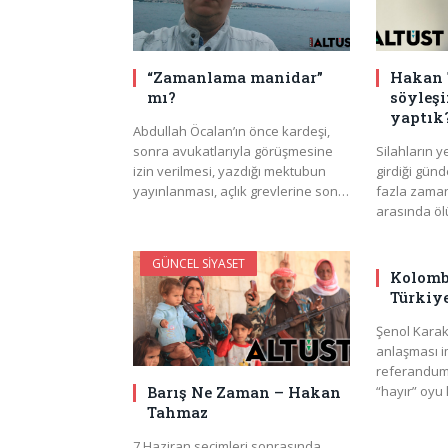
“Zamanlama manidar”
Hakan 
mı?
söyleşi:
yaptık
Abdullah Öcalan’ın önce kardeşi,
sonra avukatlarıyla görüşmesine
Silahların 
izin verilmesi, yazdığı mektubun
girdiği günd
yayınlanması, açlık grevlerine son…
fazla zaman
arasında ö
GÜNCEL SIYASET
Kolombi
Türkiy
Şenol Karak
anlaşması i
referandumda
“hayır” oyu
Barış Ne Zaman – Hakan
Tahmaz
7 Haziran seçimleri sonrasında