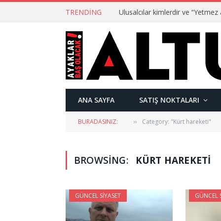
TRENDING
ANA SAYFA
SATIŞ NOKTALARI
BURADASINIZ:
Category: "Kürt hareketi"
»
BROWSING:
KÜRT HAREKETI
GÜNCEL SIYASET
GÜNCEL S