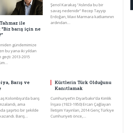
Şenol Karakaş “Aslında bu bir
savaş nedenidir” Recep Tayyip
Erdoğan, Mavi Marmara katliamının
ardından…
Tahmaz ile
 “Biz barış için ne
?”
yeniden gündemimize
en bu yana iki yıldan
 geçti: 2013-2015
lüm…
ya, Barış ve
Kürtlerin Türk Olduğunu
e
Kanıtlamak
aş Kolombiya’da barış
Cumhuriyet’in Diyarbakır’da Kimlik
mzalandı, ama
İnşası (1923-1950) Ercan Çağlayan
 şaşırtıcı bir şekilde
İletişim Yayınları, 2014 Genç Türkiye
 kazandı. Barış…
Cumhuriyeti önce,…