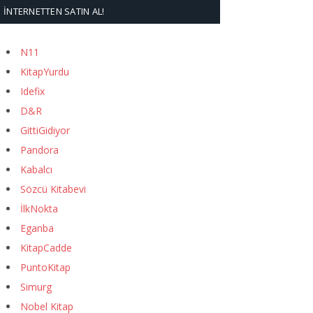
İNTERNETTEN SATIN AL!
N11
KitapYurdu
Idefix
D&R
GittiGidiyor
Pandora
Kabalcı
Sözcü Kitabevi
İlkNokta
Eganba
KitapCadde
PuntoKitap
Simurg
Nobel Kitap