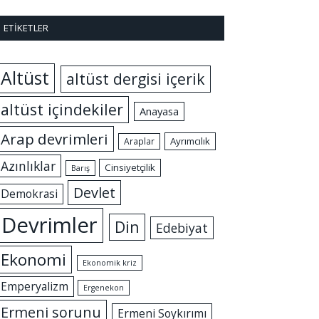
ETIKETLER
Altüst
altüst dergisi içerik
altüst içindekiler
Anayasa
Arap devrimleri
Ayrımcılık
Araplar
Azınlıklar
Cinsiyetçilik
Barış
Devlet
Demokrasi
Devrimler
Din
Edebiyat
Ekonomi
Ekonomik kriz
Emperyalizm
Ergenekon
Ermeni sorunu
Ermeni Soykırımı