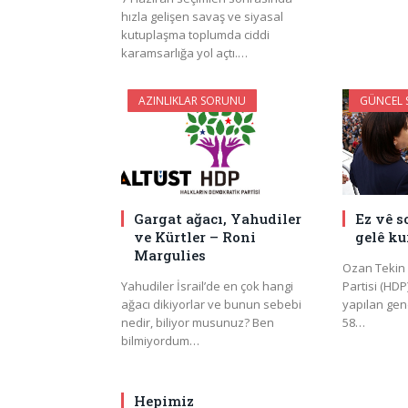
hızla gelişen savaş ve siyasal
kutuplaşma toplumda ciddi
karamsarlığa yol açtı.…
AZINLIKLAR SORUNU
GÜNCEL S
Gargat ağacı, Yahudiler
Ez vê s
ve Kürtler – Roni
gelê ku
Margulies
Ozan Tekin 
Yahudiler İsrail’de en çok hangi
Partisi (HDP
ağacı dikiyorlar ve bunun sebebi
yapılan gen
nedir, biliyor musunuz? Ben
58…
bilmiyordum…
Hepimiz