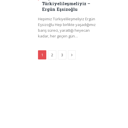
Türkiyelileşmeliyiz –
Ergün Eşsizoğlu
Hepimiz Türkiyelileşmeliyiz Ergün
Eşsizoğlu Hep birlikte yaşadığımız
barış süreci, yarattığı heyecan
kadar, her geçen gün…
Next
1
2
3