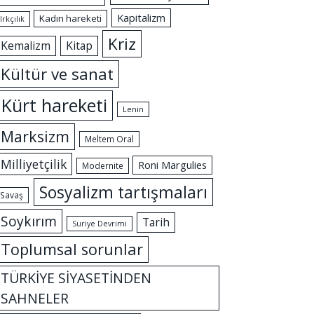
Kapitalizm
Kadın hareketi
Irkçılık
Kriz
Kemalizm
Kitap
Kültür ve sanat
Kürt hareketi
Lenin
Marksizm
Meltem Oral
Milliyetçilik
Roni Margulies
Modernite
Sosyalizm tartışmaları
Savaş
Soykırım
Tarih
Suriye Devrimi
Toplumsal sorunlar
TÜRKİYE SİYASETİNDEN
SAHNELER