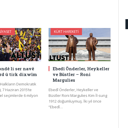
IYASET
KÜRT HAREKETI
ondê li ser navê
Ebedî Önderler, Heykeller
rd û tirk dixwîm
ve Büstler – Roni
Margulies
Halkların Demokratik
), 7 Haziran 2015’te
Ebedî Önderler, Heykeller ve
el seçimlerde 6 milyon
Büstler Roni Margulies Kim İl-sung
1912 doğumluymuş. İki yıl önce
“Ebedî…