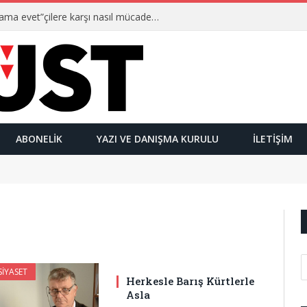
Ulusalcılar kimlerdir ve “Yetmez ama evet”çilere karşı nasıl mücadele ederler?
ABONELIK
YAZI VE DANIŞMA KURULU
İLETIŞIM
IYASET
Herkesle Barış Kürtlerle
Asla