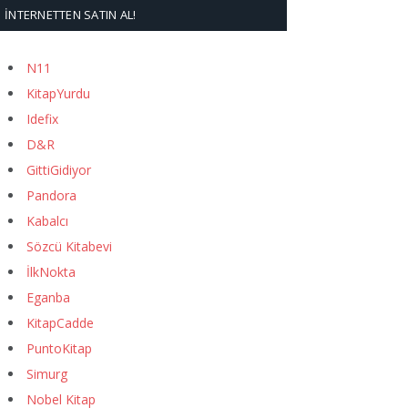
İNTERNETTEN SATIN AL!
N11
KitapYurdu
Idefix
D&R
GittiGidiyor
Pandora
Kabalcı
Sözcü Kitabevi
İlkNokta
Eganba
KitapCadde
PuntoKitap
Simurg
Nobel Kitap