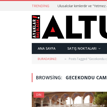
TRENDING
ANA SAYFA
SATIŞ NOKTALARI
BURADASINIZ:
Posts Tagged "Gecekondu ca
»
BROWSING:
GECEKONDU CAMI
DIN