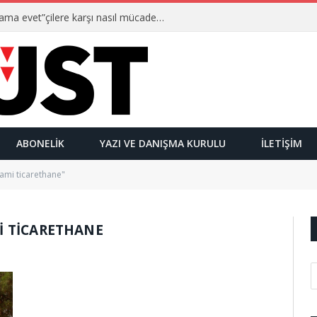
Ulusalcılar kimlerdir ve “Yetmez ama evet”çilere karşı nasıl mücadele ederler?
ABONELIK
YAZI VE DANIŞMA KURULU
İLETIŞIM
mi ticarethane"
 TICARETHANE