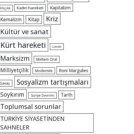
Kapitalizm
Kadın hareketi
Irkçılık
Kriz
Kemalizm
Kitap
Kültür ve sanat
Kürt hareketi
Lenin
Marksizm
Meltem Oral
Milliyetçilik
Roni Margulies
Modernite
Sosyalizm tartışmaları
Savaş
Soykırım
Tarih
Suriye Devrimi
Toplumsal sorunlar
TÜRKİYE SİYASETİNDEN
SAHNELER