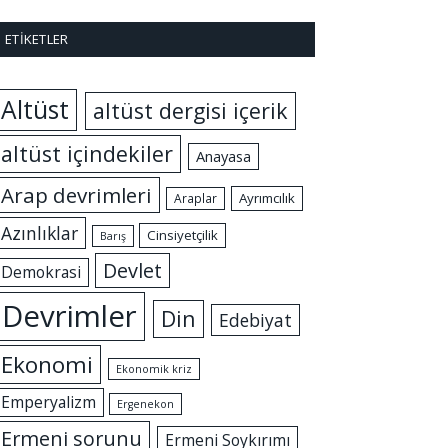
ETIKETLER
Altüst
altüst dergisi içerik
altüst içindekiler
Anayasa
Arap devrimleri
Ayrımcılık
Araplar
Azınlıklar
Cinsiyetçilik
Barış
Devlet
Demokrasi
Devrimler
Din
Edebiyat
Ekonomi
Ekonomik kriz
Emperyalizm
Ergenekon
Ermeni sorunu
Ermeni Soykırımı