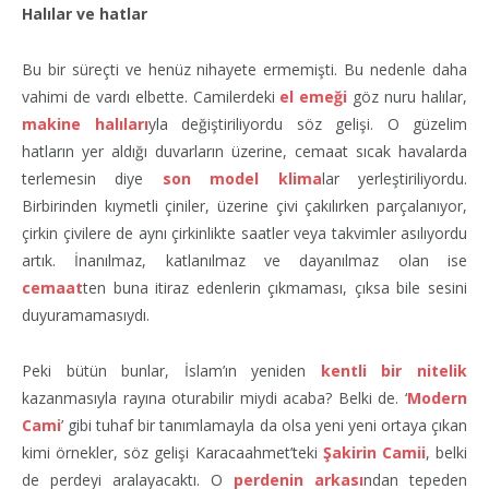
Halılar ve hatlar
Bu bir süreçti ve henüz nihayete ermemişti. Bu nedenle daha
vahimi de vardı elbette. Camilerdeki
el emeği
göz nuru halılar,
makine halıları
yla değiştiriliyordu söz gelişi. O güzelim
hatların yer aldığı duvarların üzerine, cemaat sıcak havalarda
terlemesin diye
son model klima
lar yerleştiriliyordu.
Birbirinden kıymetli çiniler, üzerine çivi çakılırken parçalanıyor,
çirkin çivilere de aynı çirkinlikte saatler veya takvimler asılıyordu
artık. İnanılmaz, katlanılmaz ve dayanılmaz olan ise
cemaat
ten buna itiraz edenlerin çıkmaması, çıksa bile sesini
duyuramamasıydı.
Peki bütün bunlar, İslam’ın yeniden
kentli bir nitelik
kazanmasıyla rayına oturabilir miydi acaba? Belki de. ‘
Modern
Cami
’ gibi tuhaf bir tanımlamayla da olsa yeni yeni ortaya çıkan
kimi örnekler, söz gelişi Karacaahmet’teki
Şakirin Camii
, belki
de perdeyi aralayacaktı. O
perdenin arkası
ndan tepeden