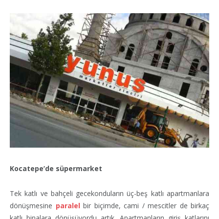
Kocatepe’de süpermarket
Tek katlı ve bahçeli gecekonduların üç-beş katlı apartmanlara
dönüşmesine
paralel
bir biçimde, cami / mescitler de birkaç
katlı binalara dönüşüyordu artık. Apartmanların giriş katlarını