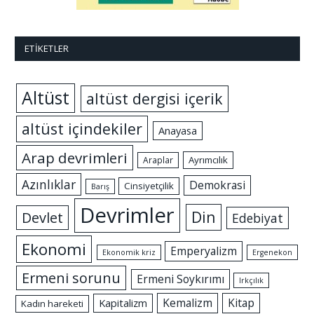
ETIKETLER
Altüst
altüst dergisi içerik
altüst içindekiler
Anayasa
Arap devrimleri
Ayrımcılık
Araplar
Azınlıklar
Demokrasi
Cinsiyetçilik
Barış
Devrimler
Din
Devlet
Edebiyat
Ekonomi
Emperyalizm
Ekonomik kriz
Ergenekon
Ermeni sorunu
Ermeni Soykırımı
Irkçılık
Kemalizm
Kitap
Kapitalizm
Kadın hareketi