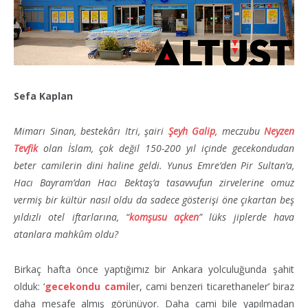
Sefa Kaplan
Mimarı Sinan, bestekârı Itri, şairi
Şeyh Galip
, meczubu
Neyzen
Tevfik
olan İslam, çok değil 150-200 yıl içinde gecekondudan
beter camilerin dini haline geldi. Yunus Emre’den Pir Sultan’a,
Hacı Bayram’dan Hacı Bektaş’a tasavvufun zirvelerine omuz
vermiş bir kültür nasıl oldu da sadece gösterişi öne çıkartan beş
yıldızlı otel iftarlarına, “
komşusu açken
” lüks jiplerde hava
atanlara mahkûm oldu?
Birkaç hafta önce yaptığımız bir Ankara yolculuğunda şahit
olduk: ‘
gecekondu cami
ler, cami benzeri ticarethaneler’ biraz
daha mesafe almış görünüyor. Daha cami bile yapılmadan