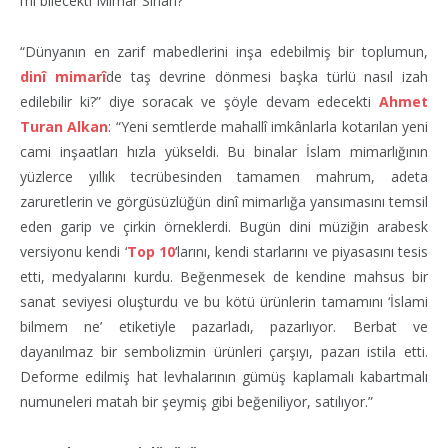
mi bilecekti Mimar Sinan?
“Dünyanın en zarif mabedlerini inşa edebilmiş bir toplumun,
dinî mimarî
de taş devrine dönmesi başka türlü nasıl izah
edilebilir ki?” diye soracak ve şöyle devam edecekti
Ahmet
Turan Alkan
: “Yeni semtlerde mahallî imkânlarla kotarılan yeni
cami inşaatları hızla yükseldi. Bu binalar İslam mimarlığının
yüzlerce yıllık tecrübesinden tamamen mahrum, adeta
zaruretlerin ve görgüsüzlüğün dinî mimarlığa yansımasını temsil
eden garip ve çirkin örneklerdi. Bugün dini müziğin arabesk
versiyonu kendi ‘
Top 10
‘larını, kendi starlarını ve piyasasını tesis
etti, medyalarını kurdu. Beğenmesek de kendine mahsus bir
sanat seviyesi oluşturdu ve bu kötü ürünlerin tamamını ‘İslami
bilmem ne’ etiketiyle pazarladı, pazarlıyor. Berbat ve
dayanılmaz bir sembolizmin ürünleri çarşıyı, pazarı istila etti.
Deforme edilmiş hat levhalarının gümüş kaplamalı kabartmalı
numuneleri matah bir şeymiş gibi beğeniliyor, satılıyor.”