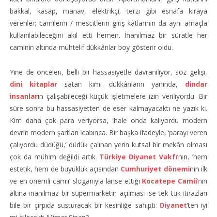
bakkal, kasap, manav, elektrikçi, terzi gibi esnafa kiraya
verenler; camilerin / mescitlerin giriş katlarının da aynı amaçla
kullanılabileceğini akıl etti hemen. İnanılmaz bir süratle her
caminin altında muhtelif dükkânlar boy gösterir oldu.
Yine de önceleri, belli bir hassasiyetle davranılıyor, söz gelişi,
dini kitaplar
satan kimi dükkânların yanında,
dindar
insanlar
ın çalışabileceği küçük işletmelere izin veriliyordu. Bir
süre sonra bu hassasiyetten de eser kalmayacaktı ne yazık ki.
Kim daha çok para veriyorsa, ihale onda kalıyordu modern
devrin modern şartları icabınca. Bir başka ifadeyle, ‘parayı veren
çalıyordu düdüğü,’ düdük çalınan yerin kutsal bir mekân olması
çok da mühim değildi artık.
Türkiye Diyanet Vakfı
’nın, ‘hem
estetik, hem de büyüklük açısından
Cumhuriyet dönemi
nin ilk
ve en önemli camii’ sloganıyla lanse ettiği
Kocatepe Camii
’nin
altına inanılmaz bir süpermarketin açılması ise tek tük itirazları
bile bir çırpıda susturacak bir kesinliğe sahipti:
Diyanet
’ten iyi