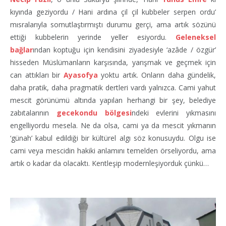
kıyında geziyordu / Hani ardına çil çil kubbeler serpen ordu’
mısralarıyla somutlaştırmıştı durumu gerçi, ama artık sözünü
ettiği kubbelerin yerinde yeller esiyordu.
Geleneksel
bağlar
ından koptuğu için kendisini ziyadesiyle ‘azâde / özgür’
hisseden Müslümanların karşısında, yarışmak ve geçmek için
can attıkları bir
Ayasofya
yoktu artık. Onların daha gündelik,
daha pratik, daha pragmatik dertleri vardı yalnızca. Cami yahut
mescit görünümü altında yapılan herhangi bir şey, belediye
zabıtalarının
gecekondu bölgesi
ndeki evlerini yıkmasını
engelliyordu mesela. Ne da olsa, cami ya da mescit yıkmanın
‘günah’ kabul edildiği bir kültürel algı söz konusuydu. Olgu ise
cami veya mescidin hakiki anlamını temelden örseliyordu, ama
artık o kadar da olacaktı. Kentleşip modernleşiyorduk çünkü…