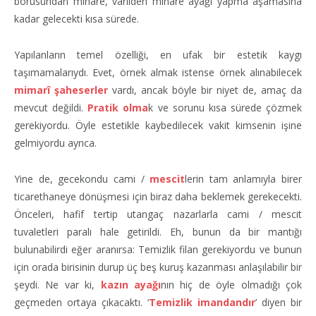
borusundan minare, varilden minare ayağı yapma aşamasına
kadar gelecekti kısa sürede.
Yapılanların temel özelliği, en ufak bir estetik kaygı
taşımamalarıydı. Evet, örnek almak istense örnek alınabilecek
mimarî şaheserler
vardı, ancak böyle bir niyet de, amaç da
mevcut değildi.
Pratik olma
k ve sorunu kısa sürede çözmek
gerekiyordu. Öyle estetikle kaybedilecek vakit kimsenin işine
gelmiyordu ayrıca.
Yine de, gecekondu cami /
mescit
lerin tam anlamıyla birer
ticarethaneye dönüşmesi için biraz daha beklemek gerekecekti.
Önceleri, hafif tertip utangaç nazarlarla cami / mescit
tuvaletleri paralı hale getirildi. Eh, bunun da bir mantığı
bulunabilirdi eğer aranırsa: Temizlik filan gerekiyordu ve bunun
için orada birisinin durup üç beş kuruş kazanması anlaşılabilir bir
şeydi. Ne var ki,
kazın ayağı
nın hiç de öyle olmadığı çok
geçmeden ortaya çıkacaktı. ‘
Temizlik imandandır
’ diyen bir