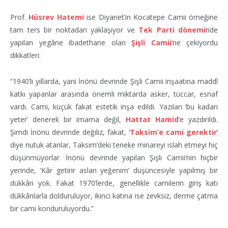
Prof.
Hüsrev Hatemi
ise Diyanet’in Kocatepe Camii örneğine
tam ters bir noktadan yaklaşıyor ve
Tek Parti dönemi
nde
yapılan yegâne ibadethane olan
Şişli Camii
’ne çekiyordu
dikkatleri:
“1940’lı yıllarda, yani İnönü devrinde Şişli Camii inşaatına maddî
katkı yapanlar arasında önemli miktarda asker, tüccar, esnaf
vardı. Cami, küçük fakat estetik inşa edildi. Yazıları ‘bu kadarı
yeter’ denerek bir imama değil,
Hattat Hamid
‘e yazdırıldı.
Şimdi İnönü devrinde değiliz, fakat, ‘
Taksim’e cami gerektir
‘
diye nutuk atanlar, Taksim’deki teneke minareyi ıslah etmeyi hiç
düşünmüyorlar. İnönü devrinde yapılan Şişli Camii’nin hiçbir
yerinde, ‘Kâr getirir aslan yeğenim’ düşüncesiyle yapılmış bir
dükkân yok. Fakat 1970’lerde, genellikle camilerin giriş katı
dükkânlarla dolduruluyor, ikinci katına ise zevksiz, derme çatma
bir cami konduruluyordu.”