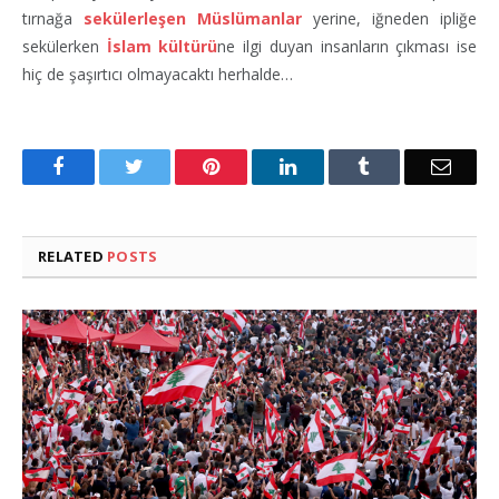
tırnağa
sekülerleşen Müslümanlar
yerine, iğneden ipliğe
sekülerken
İslam kültürü
ne ilgi duyan insanların çıkması ise
hiç de şaşırtıcı olmayacaktı herhalde…
Facebook
Twitter
Pinterest
LinkedIn
Tumblr
Email
RELATED
POSTS