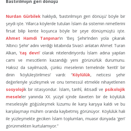
Bastırılmışın geri dönüşü
Nurdan Gürbilek
haklıydı, ‘bastırılmışın geri dönüşü’ böyle bir
şeydi işte. Yıllarca köylerde tutulan İslam da sistemin nimetlerini
fırsat bilip kente koşunca böyle bir şeye dönüşmüştü işte.
Ahmet Hamdi Tanpınar
’ın ‘Beş Şehir’inden yola çıkarak
‘Altıncı Şehir’ adını verdiği kitabında Sivas’ı anlatan Ahmet Turan
Alkan, ‘
taş devri
’ olarak nitelendiriyordu İslam adına yapılan
cami ve mescitlerin kazandığı yeni görünürlük durumunu.
Haksız da sayılmazdı, çünkü meselenin temelinde ‘kentli’ bir
dinin ‘köylüleştirilmesi’ vardı: “
Köylülük
, neticesi şehir
değerleriyle yüzleşmek ve onu temessül etmekle nihayetlenen
sosyoloji
k bir istasyondur. İslam, tarihî, iktisadî ve
psikolojik
mesele
ler yanında XX. yüzyıl içinde ilaveten bir de köylülük
meselesiyle göğüsleşmek lüzumu ile karşı karşıya kaldı ve bu
karşılaşmayı mühim oranda kaybetmiş görünüyor. Köylülük hali
ile yüzleşmekte geciken İslam toplumları, muasır dünyada ‘geri’
görünmekten kurtulamıyor.”