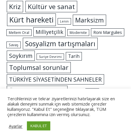
Kriz
Kültür ve sanat
Kürt hareketi
Marksizm
Lenin
Milliyetçilik
Roni Margulies
Meltem Oral
Modernite
Sosyalizm tartışmaları
Savaş
Soykırım
Tarih
Suriye Devrimi
Toplumsal sorunlar
TÜRKİYE SİYASETİNDEN SAHNELER
Özgürlük mücadelesi
İslam
İktidar
Tercihlerinizi ve tekrar ziyaretlerinizi hatırlayarak size en
alakalı deneyimi sunmak için web sitemizde çerezler
kullanıyoruz. "Kabul Et" seçeneğine tıklayarak, TÜM
çerezlerin kullanımına izin vermiş olursunuz.
© 2026 - Altüst
Ayarlar
KABUL ET
Künye
İletişim