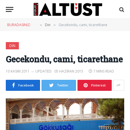
BURADASINIZ:
Din
Gecekondu, cami, ticarethane
»
»
DIN
Gecekondu, cami, ticarethane
10 KASIM 2011
UPDATED:
05 HAZIRAN 2015
7 MINS READ
Facebook
Twitter
Pinterest