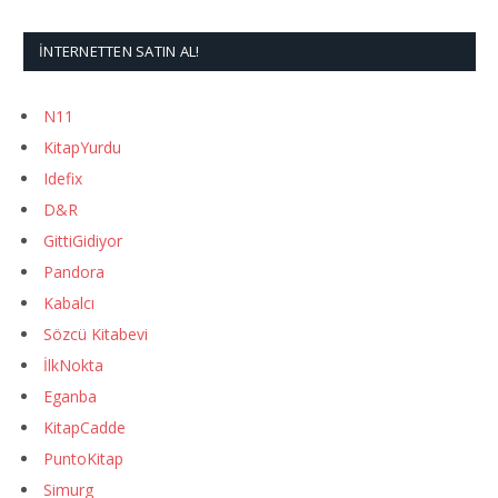
İNTERNETTEN SATIN AL!
N11
KitapYurdu
Idefix
D&R
GittiGidiyor
Pandora
Kabalcı
Sözcü Kitabevi
İlkNokta
Eganba
KitapCadde
PuntoKitap
Simurg