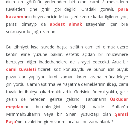
dinin en görünür yerlerinden biri olan cami / mescitlerin
tuvaletleri içine girilir gibi değildi. Oradaki görevli,
para
kazanma
nın heyecanı içinde bu işlerle zerre kadar ilgilenmiyor,
parası olmayıp da
abdest almak
isteyenleri içeri bile
sokmuyordu çoğu zaman.
Bu zihniyet kısa sürede başta selâtin camileri olmak üzere
kentin eline yüzüne bakılır, estetik açıdan bir mücevhere
benzeyen diğer ibadethanelere de sirayet edecekti. Artık bir
cami tuvaleti
ticareti söz konusuydu ve bunun için büyük
pazarlıklar yapılıyor, kimi zaman kıran kırana mücadeleye
giriliyordu. Cami Yaptırma ve Yaşatma derneklerinin ilk işi, cami
tuvaletini ihaleye çıkartmaktı artık. Gerisinin önemi yoktu, gelir
gelsin de nereden gelirse gelsindi. Tanpınar’ın
Üsküdar
meydanı
nı bütünlediğini söylediği Valide Sultan’la
MihrimahSultan’ın veya bir Sinan yüzüktaşı olan
Şemsi
Paşa
’nın tuvaletine giren var mı acaba son zamanlarda?