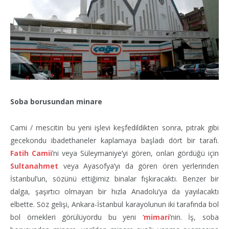
Soba borusundan minare
Cami / mescitin bu yeni işlevi keşfedildikten sonra, pıtrak gibi
gecekondu ibadethaneler kaplamaya başladı dört bir tarafı.
Fatih Camii
’ni veya Süleymaniye’yi gören, onları gördüğü için
Sultanahmet
veya Ayasofya’yı da gören ören yerlerinden
İstanbul’un, sözünü ettiğimiz binalar fışkıracaktı. Benzer bir
dalga, şaşırtıcı olmayan bir hızla Anadolu’ya da yayılacaktı
elbette. Söz gelişi, Ankara-İstanbul karayolunun iki tarafında bol
bol örnekleri görülüyordu bu yeni ‘
mimari
’nin. İş, soba