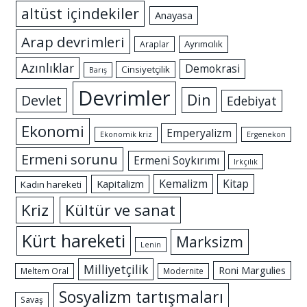
altüst içindekiler
Anayasa
Arap devrimleri
Ayrımcılık
Araplar
Azınlıklar
Demokrasi
Cinsiyetçilik
Barış
Devrimler
Din
Devlet
Edebiyat
Ekonomi
Emperyalizm
Ekonomik kriz
Ergenekon
Ermeni sorunu
Ermeni Soykırımı
Irkçılık
Kemalizm
Kitap
Kapitalizm
Kadın hareketi
Kriz
Kültür ve sanat
Kürt hareketi
Marksizm
Lenin
Milliyetçilik
Roni Margulies
Meltem Oral
Modernite
Sosyalizm tartışmaları
Savaş