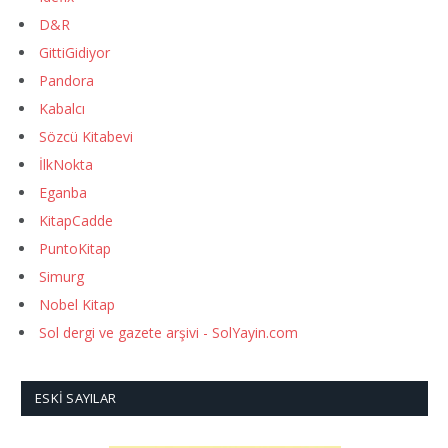
D&R
GittiGidiyor
Pandora
Kabalcı
Sözcü Kitabevi
İlkNokta
Eganba
KitapCadde
PuntoKitap
Simurg
Nobel Kitap
Sol dergi ve gazete arşivi - SolYayin.com
ESKI SAYILAR