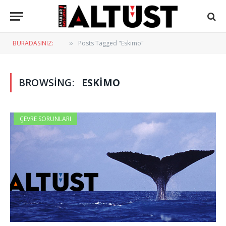
BURADASINIZ:
Posts Tagged "Eskimo"
»
BROWSING:
ESKIMO
ÇEVRE SORUNLARI