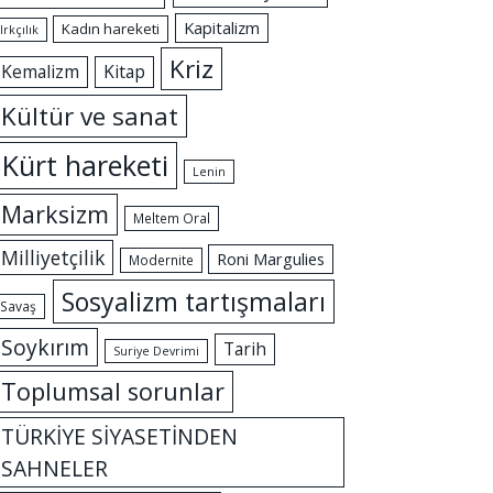
Kapitalizm
Kadın hareketi
Irkçılık
Kriz
Kemalizm
Kitap
Kültür ve sanat
Kürt hareketi
Lenin
Marksizm
Meltem Oral
Milliyetçilik
Roni Margulies
Modernite
Sosyalizm tartışmaları
Savaş
Soykırım
Tarih
Suriye Devrimi
Toplumsal sorunlar
TÜRKİYE SİYASETİNDEN
SAHNELER