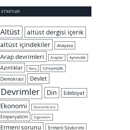
ETIKETLER
Altüst
altüst dergisi içerik
altüst içindekiler
Anayasa
Arap devrimleri
Ayrımcılık
Araplar
Azınlıklar
Cinsiyetçilik
Barış
Devlet
Demokrasi
Devrimler
Din
Edebiyat
Ekonomi
Ekonomik kriz
Emperyalizm
Ergenekon
Ermeni sorunu
Ermeni Soykırımı