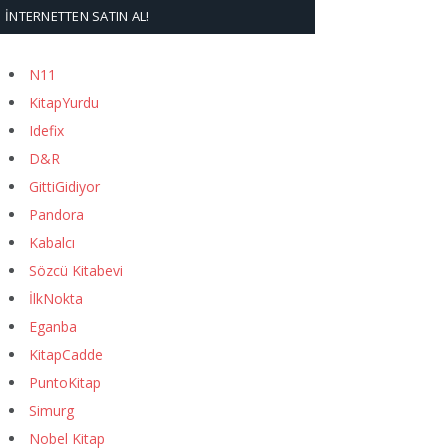
İNTERNETTEN SATIN AL!
N11
KitapYurdu
Idefix
D&R
GittiGidiyor
Pandora
Kabalcı
Sözcü Kitabevi
İlkNokta
Eganba
KitapCadde
PuntoKitap
Simurg
Nobel Kitap