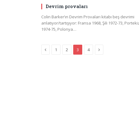
Devrim provaları
Colin Barker’ın Devrim Provaları kitabı beş devrimi
anlatıyor/tartışıyor: Fransa 1968, Şili 1972-73, Porteki
1974-75, Polonya…
Previous
Next
1
2
3
4