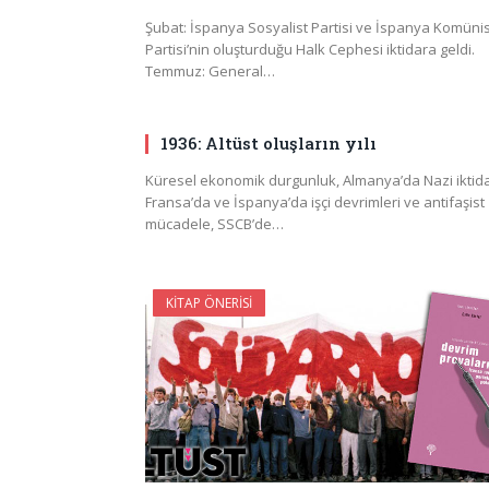
Şubat: İspanya Sosyalist Partisi ve İspanya Komünis
Partisi’nin oluşturduğu Halk Cephesi iktidara geldi.
Temmuz: General…
1936: Altüst oluşların yılı
Küresel ekonomik durgunluk, Almanya’da Nazi iktida
Fransa’da ve İspanya’da işçi devrimleri ve antifaşist
mücadele, SSCB’de…
KITAP ÖNERISI