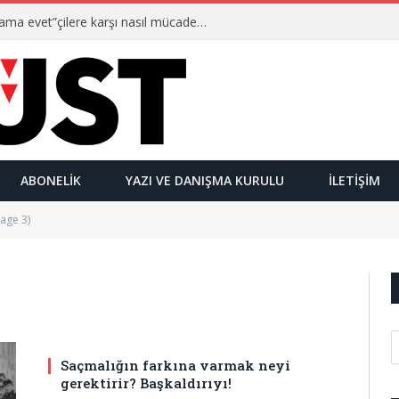
Ulusalcılar kimlerdir ve “Yetmez ama evet”çilere karşı nasıl mücadele ederler?
ABONELIK
YAZI VE DANIŞMA KURULU
İLETIŞIM
age 3)
Saçmalığın farkına varmak neyi
gerektirir? Başkaldırıyı!