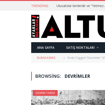
TRENDING
ANA SAYFA
SATIŞ NOKTALARI
BURADASINIZ:
Posts Tagged "Devrimler" (P
»
BROWSING:
DEVRIMLER
DEVRIM TARIHI