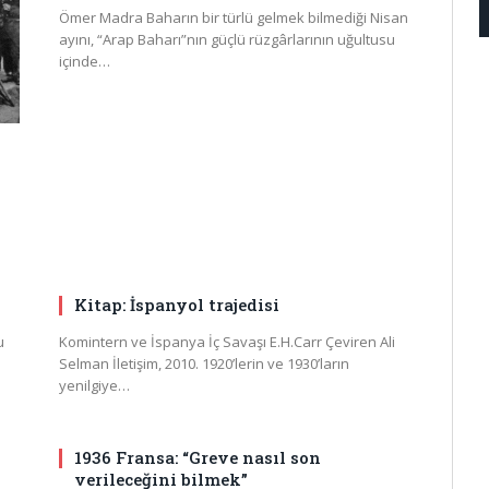
Ömer Madra Baharın bir türlü gelmek bilmediği Nisan
ayını, “Arap Baharı”nın güçlü rüzgârlarının uğultusu
içinde…
Kitap: İspanyol trajedisi
u
Komintern ve İspanya İç Savaşı E.H.Carr Çeviren Ali
Selman İletişim, 2010. 1920’lerin ve 1930’ların
yenilgiye…
1936 Fransa: “Greve nasıl son
verileceğini bilmek”