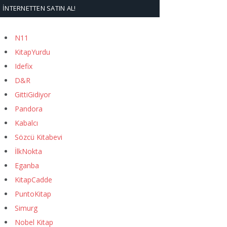
İNTERNETTEN SATIN AL!
N11
KitapYurdu
Idefix
D&R
GittiGidiyor
Pandora
Kabalcı
Sözcü Kitabevi
İlkNokta
Eganba
KitapCadde
PuntoKitap
Simurg
Nobel Kitap