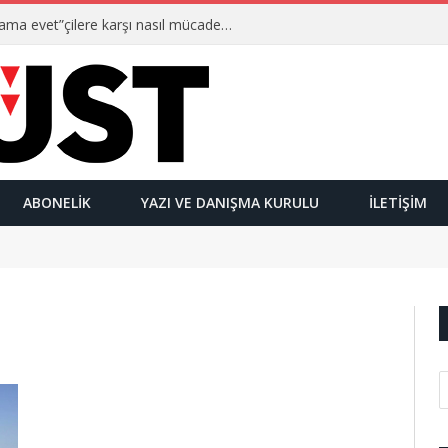
Ulusalcılar kimlerdir ve “Yetmez ama evet”çilere karşı nasıl mücadele ederler?
ABONELIK
YAZI VE DANIŞMA KURULU
İLETIŞIM