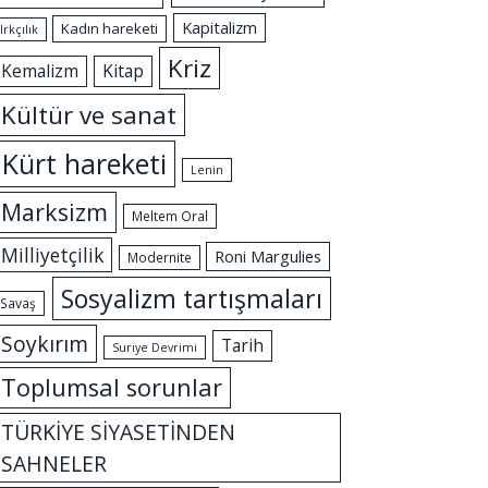
Kapitalizm
Kadın hareketi
Irkçılık
Kriz
Kemalizm
Kitap
Kültür ve sanat
Kürt hareketi
Lenin
Marksizm
Meltem Oral
Milliyetçilik
Roni Margulies
Modernite
Sosyalizm tartışmaları
Savaş
Soykırım
Tarih
Suriye Devrimi
Toplumsal sorunlar
TÜRKİYE SİYASETİNDEN
SAHNELER