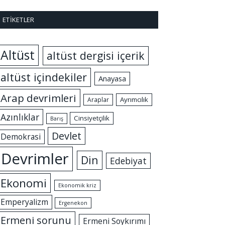
ETIKETLER
Altüst
altüst dergisi içerik
altüst içindekiler
Anayasa
Arap devrimleri
Ayrımcılık
Araplar
Azınlıklar
Cinsiyetçilik
Barış
Devlet
Demokrasi
Devrimler
Din
Edebiyat
Ekonomi
Ekonomik kriz
Emperyalizm
Ergenekon
Ermeni sorunu
Ermeni Soykırımı