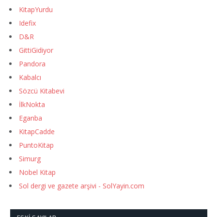
KitapYurdu
Idefix
D&R
GittiGidiyor
Pandora
Kabalcı
Sözcü Kitabevi
İlkNokta
Eganba
KitapCadde
PuntoKitap
Simurg
Nobel Kitap
Sol dergi ve gazete arşivi - SolYayin.com