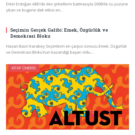
Erkin Erdoğan ABD’de dev şirketlerin batmasıyla 2008’de su yüzüne
çıkan ve bugüne dek etkisi en…
Seçimin Gerçek Galibi: Emek, Özgürlük ve
Demokrasi Bloku
Hasan Basri Karabey Seçimlerin en çarpıcı sonucu Emek, Özgürlük
ve Demokrasi Bloku’nun kazandığı başarı oldu.…
KITAP ÖNERISI