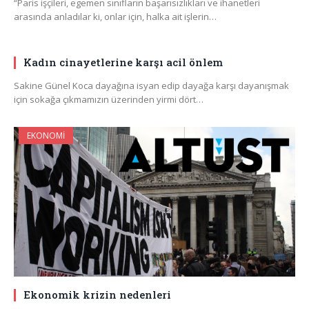
“Paris işçileri, egemen sınıfların başarısızlıkları ve ihanetleri
arasında anladılar ki, onlar için, halka ait işlerin…
Kadın cinayetlerine karşı acil önlem
Sakine Günel Koca dayağına isyan edip dayağa karşı dayanışmak
için sokağa çıkmamızın üzerinden yirmi dört…
EKONOMI
Ekonomik krizin nedenleri