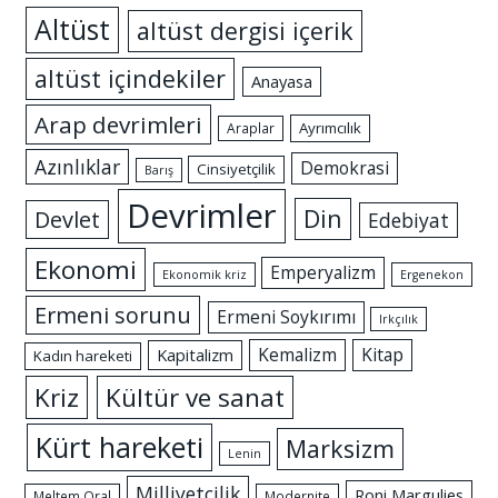
Altüst
altüst dergisi içerik
altüst içindekiler
Anayasa
Arap devrimleri
Ayrımcılık
Araplar
Azınlıklar
Demokrasi
Cinsiyetçilik
Barış
Devrimler
Din
Devlet
Edebiyat
Ekonomi
Emperyalizm
Ekonomik kriz
Ergenekon
Ermeni sorunu
Ermeni Soykırımı
Irkçılık
Kemalizm
Kitap
Kapitalizm
Kadın hareketi
Kriz
Kültür ve sanat
Kürt hareketi
Marksizm
Lenin
Milliyetçilik
Roni Margulies
Meltem Oral
Modernite