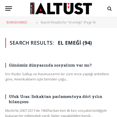
BURADASINIZ:
Search Results for "el emeği" (Page 9)
»
SEARCH RESULTS:
EL EMEĞI (94)
Günümüz dünyasında sosyalizm var mı?
Eric Ruder Gallup ve Rasmussen’in bir süre önce yaptığı anketlere
göre, Amerikalıların üçte birinden çoğu…
Ufuk Uras: Sokaktan parlamentoya dört yılın
bilançosu
Meclis’te 2007-2011’de 1960’lardan beri ilk kez sosyalist kimliğiyle
bulunan bir milletvekili vardı. Neler yapabildiğini kendi…