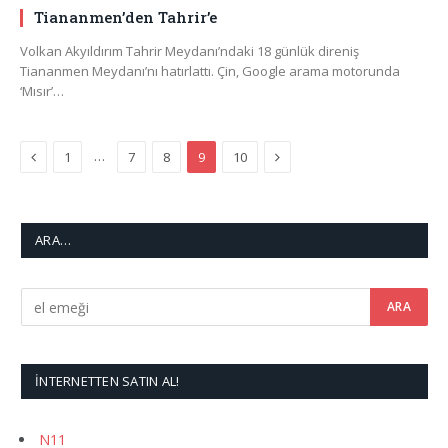
Tiananmen’den Tahrir’e
Volkan Akyıldırım Tahrir Meydanı’ndaki 18 günlük direniş
Tiananmen Meydanı’nı hatırlattı. Çin, Google arama motorunda
‘Mısır’…
Previous
Next
…
1
7
8
9
10
ARA…
İNTERNETTEN SATIN AL!
N11