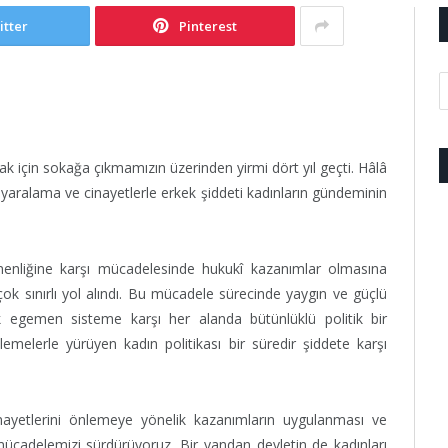
itter
Pinterest
 için sokağa çıkmamızın üzerinden yirmi dört yıl geçti. Hâlâ
, yaralama ve cinayetlerle erkek şiddeti kadınların gündeminin
menliğine karşı mücadelesinde hukukî kazanımlar olmasına
k sınırlı yol alındı. Bu mücadele sürecinde yaygın ve güçlü
ek egemen sisteme karşı her alanda bütünlüklü politik bir
elerle yürüyen kadın politikası bir süredir şiddete karşı
inayetlerini önlemeye yönelik kazanımların uygulanması ve
mücadelemizi sürdürüyoruz. Bir yandan devletin de kadınları