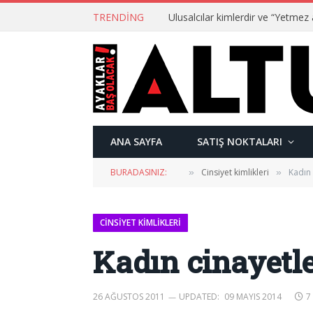
TRENDING
ANA SAYFA
SATIŞ NOKTALARI
BURADASINIZ:
Cinsiyet kimlikleri
Kadın 
»
»
CINSIYET KIMLIKLERI
Kadın cinayetle
26 AĞUSTOS 2011
UPDATED:
09 MAYIS 2014
7