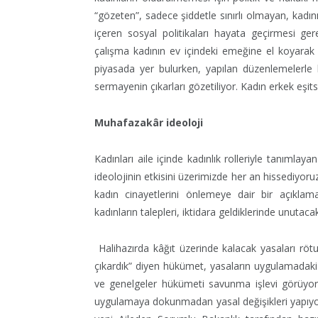
“gözeten”, sadece şiddetle sınırlı olmayan, kadını
içeren sosyal politikaları hayata geçirmesi gere
çalışma kadının ev içindeki emeğine el koyarak
piyasada yer bulurken, yapılan düzenlemelerle k
sermayenin çıkarları gözetiliyor. Kadın erkek eşitsi
Muhafazakâr ideoloji
Kadınları aile içinde kadınlık rolleriyle tanımlay
ideolojinin etkisini üzerimizde her an hissediyor
kadın cinayetlerini önlemeye dair bir açıklam
kadınların talepleri, iktidara geldiklerinde unutac
Halihazırda kâğıt üzerinde kalacak yasaları rötu
çıkardık” diyen hükümet, yasaların uygulamadaki
ve genelgeler hükümeti savunma işlevi görüyor,
uygulamaya dokunmadan yasal değişikleri yapıyor. 