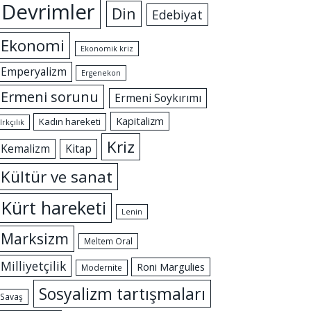
Devrimler
Din
Edebiyat
Ekonomi
Ekonomik kriz
Emperyalizm
Ergenekon
Ermeni sorunu
Ermeni Soykırımı
Kapitalizm
Kadın hareketi
Irkçılık
Kriz
Kemalizm
Kitap
Kültür ve sanat
Kürt hareketi
Lenin
Marksizm
Meltem Oral
Milliyetçilik
Roni Margulies
Modernite
Sosyalizm tartışmaları
Savaş