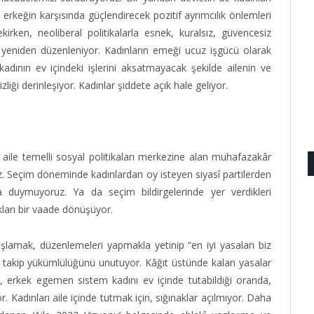
 erkeğin karşısında güçlendirecek pozitif ayrımcılık önlemleri
kirken, neoliberal politikalarla esnek, kuralsız, güvencesiz
 yeniden düzenleniyor. Kadınların emeği ucuz işgücü olarak
adının ev içindeki işlerini aksatmayacak şekilde ailenin ve
zliği derinleşiyor. Kadınlar şiddete açık hale geliyor.
an aile temelli sosyal politikaları merkezine alan muhafazakâr
uz. Seçim döneminde kadınlardan oy isteyen siyasî partilerden
a duymuyoruz. Ya da seçim bildirgelerinde yer verdikleri
akları bir vaade dönüşüyor.
şlamak, düzenlemeleri yapmakla yetinip “en iyi yasaları biz
 takip yükümlülüğünü unutuyor. Kâğıt üstünde kalan yasalar
 erkek egemen sistem kadını ev içinde tutabildiği oranda,
Kadınları aile içinde tutmak için, sığınaklar açılmıyor. Daha