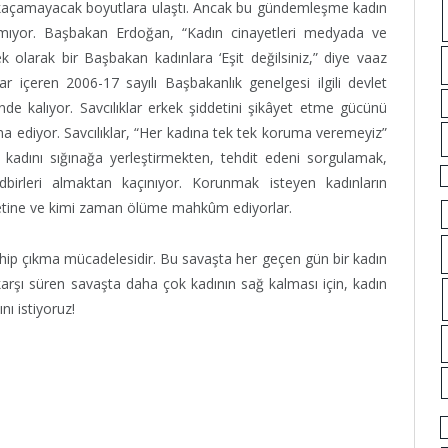
n kaçamayacak boyutlara ulaştı. Ancak bu gündemleşme kadın
çmıyor. Başbakan Erdoğan, “Kadın cinayetleri medyada ve
k olarak bir Başbakan kadınlara ‘Eşit değilsiniz,” diye vaaz
ar içeren 2006-17 sayılı Başbakanlık genelgesi ilgili devlet
de kalıyor. Savcılıklar erkek şiddetini şikâyet etme gücünü
na ediyor. Savcılıklar, “Her kadına tek tek koruma veremeyiz”
kadını sığınağa yerleştirmekten, tehdit edeni sorgulamak,
edbirleri almaktan kaçınıyor. Korunmak isteyen kadınların
ddetine ve kimi zaman ölüme mahkûm ediyorlar.
hip çıkma mücadelesidir. Bu savaşta her geçen gün bir kadın
şı süren savaşta daha çok kadının sağ kalması için, kadın
nı istiyoruz!