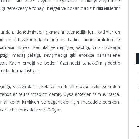
rlanan ‘Aile 2023 Vizyonu’ belgesinde ahlakî yozlaşma ve
ği gerekçesiyle “onaylı belgeli ve boşanmasız birlikteliklerin”
undan, denetiminden çıkmasını istemediği için, kadınlar en
n muhafazakârlık kadınların ev kadını, anne kimlikleri ile
yaşamasını istiyor. Kadınlar yemeği geç yaptığı, izinsiz sokağa
ptığı, mesaj çektiği, sevişmediği gibi erkekçe bahanelerle
ırılıyor. Kadın emeği ve bedeni üzerindeki tahakküm şiddetle
rinde durmak istiyor.
şıdığı, yatağındaki erkek kadının katili oluyor. Sekiz yerinden
tehditlerine inanmadım” demiş. Oysa erkekler hamile, hasta,
nlar kendi kimlikleri ve özgürlükleri için mücadele ederken,
larak bir mücadele sürdürüyor.