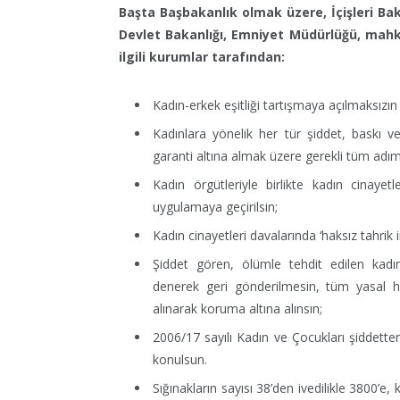
Başta Başbakanlık olmak üzere, İçişleri Bak
Devlet Bakanlığı, Emniyet Müdürlüğü, mahkem
ilgili kurumlar tarafından:
Kadın-erkek eşitliği tartışmaya açılmaksızın f
Kadınlara yönelik her tür şiddet, baskı 
garanti altına almak üzere gerekli tüm adıml
Kadın örgütleriyle birlikte kadın cinayet
uygulamaya geçirilsin;
Kadın cinayetleri davalarında ‘haksız tahrik i
Şiddet gören, ölümle tehdit edilen kadın
denerek geri gönderilmesin, tüm yasal ha
alınarak koruma altına alınsın;
2006/17 sayılı Kadın ve Çocukları şiddett
konulsun.
Sığınakların sayısı 38’den ivedilikle 3800’e,