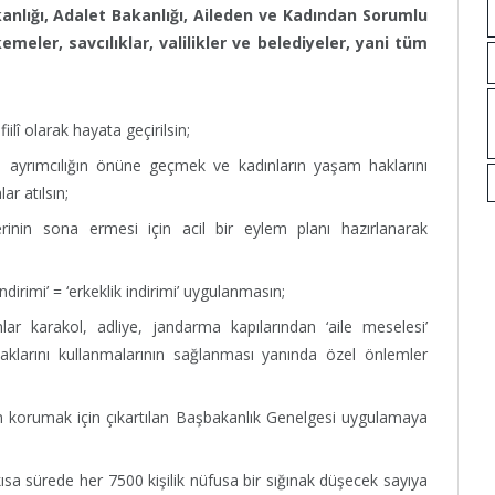
anlığı, Adalet Bakanlığı, Aileden ve Kadından Sorumlu
eler, savcılıklar, valilikler ve belediyeler, yani tüm
iilî olarak hayata geçirilsin;
ve ayrımcılığın önüne geçmek ve kadınların yaşam haklarını
ar atılsın;
lerinin sona ermesi için acil bir eylem planı hazırlanarak
ndirimi’ = ‘erkeklik indirimi’ uygulanmasın;
lar karakol, adliye, jandarma kapılarından ‘aile meselesi’
klarını kullanmalarının sağlanması yanında özel önlemler
en korumak için çıkartılan Başbakanlık Genelgesi uygulamaya
 kısa sürede her 7500 kişilik nüfusa bir sığınak düşecek sayıya