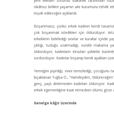
yeni Aileden Sorumlu Bakanlık tarafından hazı
nikâhsız birlikte yaşamın aile kurumunu tehdit etti
teşvik edileceğini açıklandı.
Boşanmasız, çünkü erkek kadının kendi tasarruf
çok boşanmak istedikleri için öldürülüyor. Arta
erkeklerin belirlediği sınırlar ve kurallar içinde 
çıktığı, tuzluğu uzatmadığı, sürekli makarna ya
öldürülüyor, kadınların itirazları şiddetle bast
sürdürülüyor. Kadınlar boşanıp kendi ayakları üze
Yemeğini pişirdiği, evini temizlediği, çocuğunu ta
bıçaklanan Tuğba Ö., “Hamileydim, ‘öldüreceğim’ 
genç, yaşlı dinlemeden kadınları öldürüyor. Kadı
erkek egemenliğine itaat etmezken ölümü göze a
Genelge kâğıt üzerinde