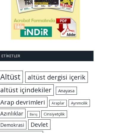
ETIKETLER
Altüst
altüst dergisi içerik
altüst içindekiler
Anayasa
Arap devrimleri
Ayrımcılık
Araplar
Azınlıklar
Cinsiyetçilik
Barış
Devlet
Demokrasi