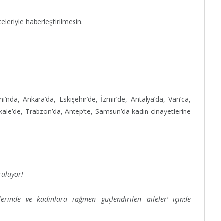
leriyle haberleştirilmesin.
nda, Ankara’da, Eskişehir’de, İzmir’de, Antalya’da, Van’da,
kkale’de, Trabzon’da, Antep’te, Samsun’da kadın cinayetlerine
rülüyor!
rinde ve kadınlara rağmen güçlendirilen ‘aileler’ içinde