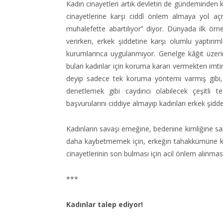
Kadın cinayetleri artık devletin de gündeminde
cinayetlerine karşı ciddî önlem almaya yol a
muhalefette abartılıyor” diyor. Dünyada ilk örne
verirken, erkek şiddetine karşı olumlu yaptırıml
kurumlarınca uygulanmıyor. Genelge kâğıt üzerin
bulan kadınlar için koruma kararı vermekten imti
deyip sadece tek koruma yöntemi varmış gibi, 
denetlemek gibi caydırıcı olabilecek çeşitli t
başvurularını ciddiye almayıp kadınları erkek şi
Kadınların savaşı emeğine, bedenine kimliğine sa
daha kaybetmemek için, erkeğin tahakkümüne kar
cinayetlerinin son bulması için acil önlem alınması
***
Kadınlar talep ediyor!