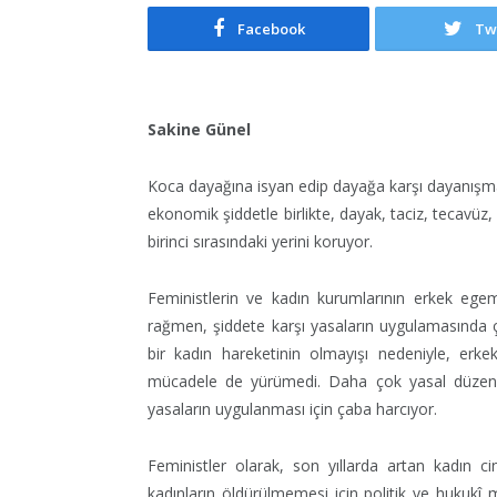
Facebook
Tw
Sakine Günel
Koca dayağına isyan edip dayağa karşı dayanışmak
ekonomik şiddetle birlikte, dayak, taciz, tecavüz
birinci sırasındaki yerini koruyor.
Feministlerin ve kadın kurumlarının erkek ege
rağmen, şiddete karşı yasaların uygulamasında ço
bir kadın hareketinin olmayışı nedeniyle, erk
mücadele de yürümedi. Daha çok yasal düzenlem
yasaların uygulanması için çaba harcıyor.
Feministler olarak, son yıllarda artan kadın c
kadınların öldürülmemesi için politik ve hukukî 