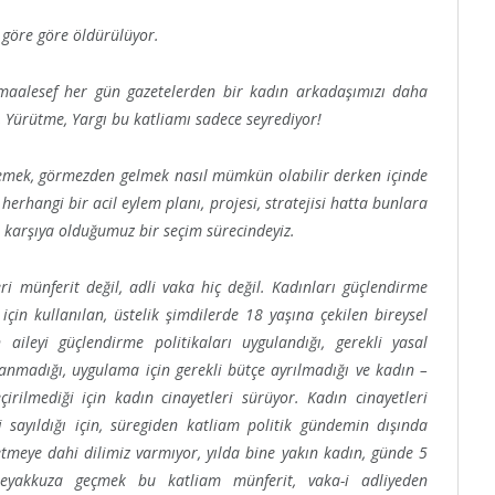
göre göre öldürülüyor.
, maalesef her gün gazetelerden bir kadın arkadaşımızı daha
 Yürütme, Yargı bu katliamı sadece seyrediyor!
memek, görmezden gelmek nasıl mümkün olabilir derken içinde
i herhangi bir acil eylem planı, projesi, stratejisi hatta bunlara
ı karşıya olduğumuz bir seçim sürecindeyiz.
eri münferit değil, adli vaka hiç değil. Kadınları güçlendirme
için kullanılan, üstelik şimdilerde 18 yaşına çekilen bireysel
n aileyi güçlendirme politikaları uygulandığı, gerekli yasal
anmadığı, uygulama için gerekli bütçe ayrılmadığı ve kadın –
çirilmediği için kadın cinayetleri sürüyor. Kadın cinayetleri
bi sayıldığı için, süregiden katliam politik gündemin dışında
 etmeye dahi dilimiz varmıyor, yılda bine yakın kadın, günde 5
eyakkuza geçmek bu katliam münferit, vaka-i adliyeden