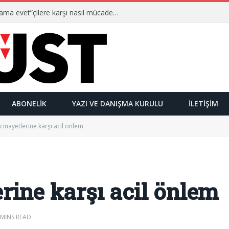
Ulusalcılar kimlerdir ve “Yetmez ama evet”çilere karşı nasıl mücadele ederler?
ABONELIK
YAZI VE DANIŞMA KURULU
İLETIŞIM
cinayetlerine karşı acil önlem
rine karşı acil önlem
 MINS READ