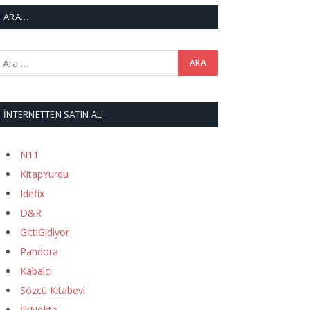
ARA…
İNTERNETTEN SATIN AL!
N11
KitapYurdu
Idefix
D&R
GittiGidiyor
Pandora
Kabalcı
Sözcü Kitabevi
İlkNokta