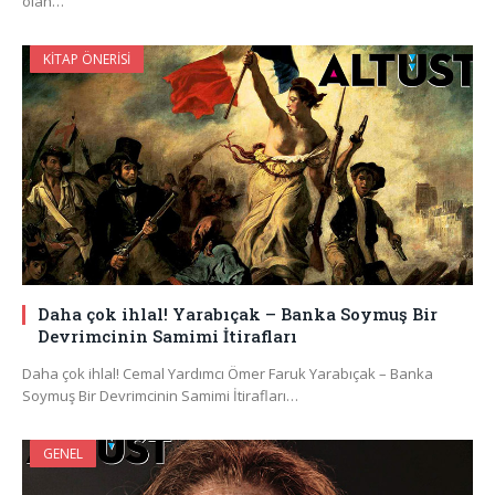
olan…
KITAP ÖNERISI
Daha çok ihlal! Yarabıçak – Banka Soymuş Bir
Devrimcinin Samimi İtirafları
Daha çok ihlal! Cemal Yardımcı Ömer Faruk Yarabıçak – Banka
Soymuş Bir Devrimcinin Samimi İtirafları…
GENEL