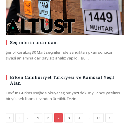
Seçimlerin ardından…
Şenol Karakaş 30 Mart seçimlerinde sandıktan çıkan sonucun
siyasî anlamına dair sayısız analiz yapıldı. Bu…
Erken Cumhuriyet Türkiyesi ve Kamusal Yeşil
Alan
Tayfun Gürkaş Aşağıda okuyacağınız yazı dokuz yıl önce yazılmış
bir yüksek lisans tezinden üretildi. Tezin…
Previous
Next
…
…
1
5
6
7
8
9
13