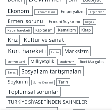
Ekonomi
Emperyalizm
Ekonomik kriz
Ergenekon
Ermeni sorunu
Ermeni Soykırımı
Irkçılık
Kemalizm
Kitap
Kapitalizm
Kadın hareketi
Kriz
Kültür ve sanat
Kürt hareketi
Marksizm
Lenin
Milliyetçilik
Roni Margulies
Meltem Oral
Modernite
Sosyalizm tartışmaları
Savaş
Soykırım
Tarih
Suriye Devrimi
Toplumsal sorunlar
TÜRKİYE SİYASETİNDEN SAHNELER
Özgürlük mücadelesi