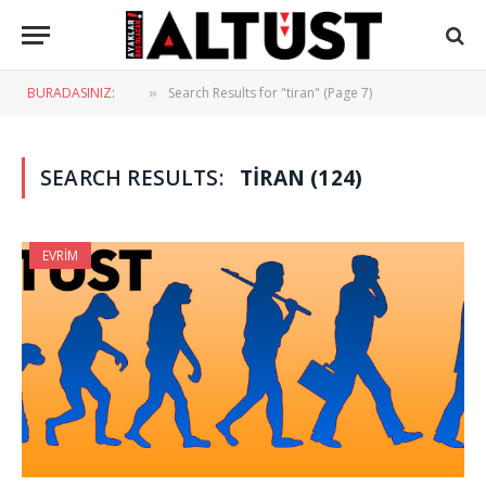
BURADASINIZ:
Search Results for "tiran" (Page 7)
»
SEARCH RESULTS:
TIRAN (124)
EVRIM