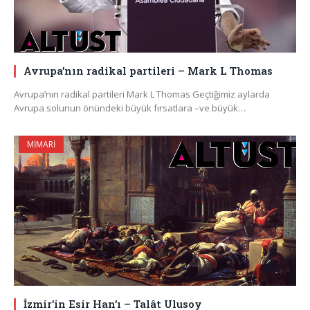
Avrupa’nın radikal partileri – Mark L Thomas
Avrupa’nın radikal partileri Mark L Thomas Geçtiğimiz aylarda
Avrupa solunun önündeki büyük fırsatlara –ve büyük…
MIMARI
İzmir’in Esir Han’ı – Talât Ulusoy