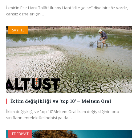
İzmir’in Esir Han’ı Talât Ulusoy Hani “dile gelse” diye bir söz vardır,
cansız özneler için…
SAYI 13
İklim değişikliği ve ‘top 10’ – Meltem Oral
İklim değişikliği ve ‘top 10’ Meltem Oral İklim değişikliğinin orta
sınıfların entelektüel hobisi ya da…
EDEBIYAT