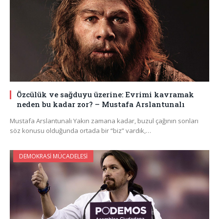
Özcülük ve sağduyu üzerine: Evrimi kavramak
neden bu kadar zor? – Mustafa Arslantunalı
Mustafa Arslantunalı Yakın zamana kadar, buzul çağının sonları
söz konusu olduğunda ortada bir “biz” vardık,…
DEMOKRASI MÜCADELESI