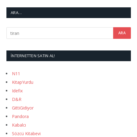
ARA…
İNTERNETTEN SATIN AL!
N11
KitapYurdu
Idefix
D&R
GittiGidiyor
Pandora
Kabalcı
Sözcü Kitabevi