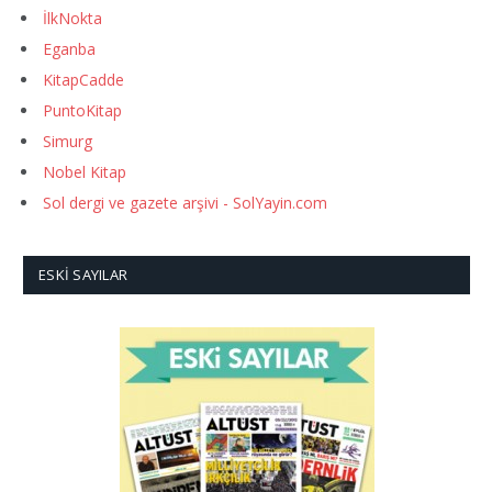
İlkNokta
Eganba
KitapCadde
PuntoKitap
Simurg
Nobel Kitap
Sol dergi ve gazete arşivi - SolYayin.com
ESKI SAYILAR