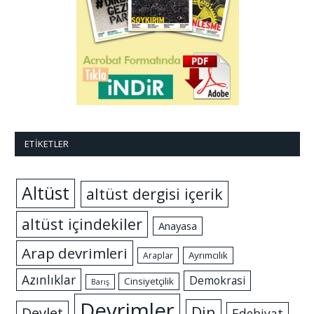
ETIKETLER
Altüst
altüst dergisi içerik
altüst içindekiler
Anayasa
Arap devrimleri
Ayrımcılık
Araplar
Azınlıklar
Demokrasi
Cinsiyetçilik
Barış
Devrimler
Din
Devlet
Edebiyat