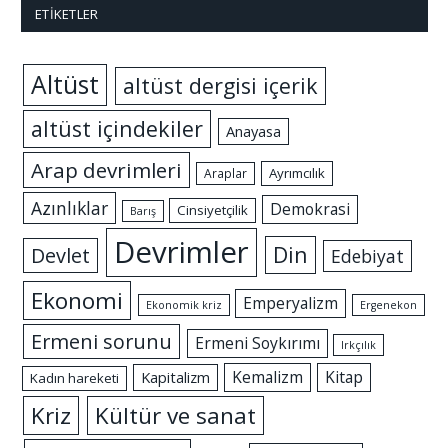
ETIKETLER
Altüst
altüst dergisi içerik
altüst içindekiler
Anayasa
Arap devrimleri
Ayrımcılık
Araplar
Azınlıklar
Demokrasi
Cinsiyetçilik
Barış
Devrimler
Din
Devlet
Edebiyat
Ekonomi
Emperyalizm
Ekonomik kriz
Ergenekon
Ermeni sorunu
Ermeni Soykırımı
Irkçılık
Kemalizm
Kitap
Kapitalizm
Kadın hareketi
Kriz
Kültür ve sanat