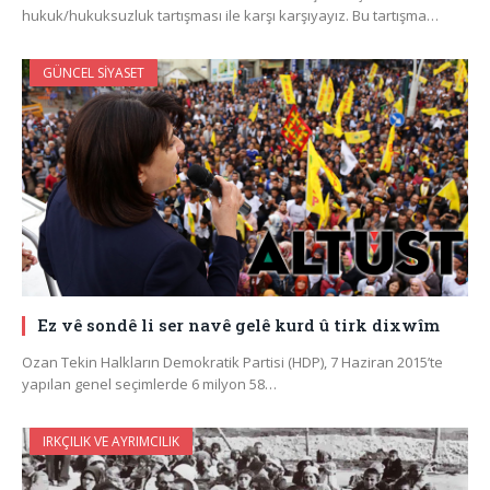
hukuk/hukuksuzluk tartışması ile karşı karşıyayız. Bu tartışma…
GÜNCEL SIYASET
Ez vê sondê li ser navê gelê kurd û tirk dixwîm
Ozan Tekin Halkların Demokratik Partisi (HDP), 7 Haziran 2015’te
yapılan genel seçimlerde 6 milyon 58…
IRKÇILIK VE AYRIMCILIK