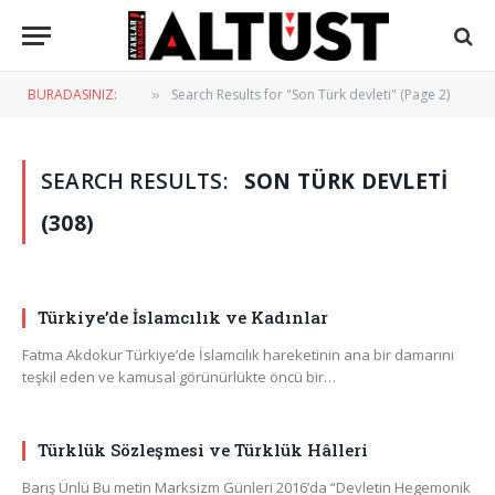
BURADASINIZ:
Search Results for "Son Türk devleti" (Page 2)
»
SEARCH RESULTS:
SON TÜRK DEVLETI
(308)
Türkiye’de İslamcılık ve Kadınlar
Fatma Akdokur Türkiye’de İslamcılık hareketinin ana bir damarını
teşkil eden ve kamusal görünürlükte öncü bir…
Türklük Sözleşmesi ve Türklük Hâlleri
Barış Ünlü Bu metin Marksizm Günleri 2016’da “Devletin Hegemonik