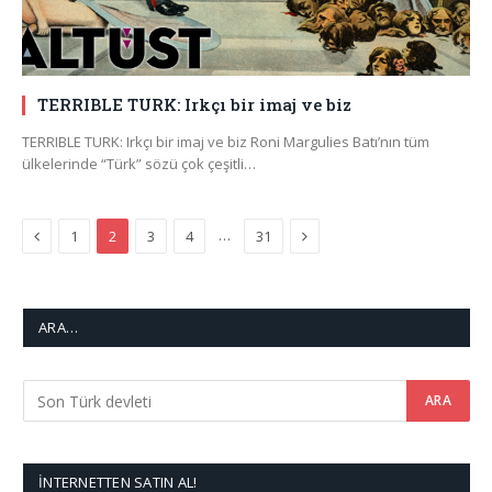
TERRIBLE TURK: Irkçı bir imaj ve biz
TERRIBLE TURK: Irkçı bir imaj ve biz Roni Margulies Batı’nın tüm
ülkelerinde “Türk” sözü çok çeşitli…
Previous
Next
…
1
2
3
4
31
ARA…
İNTERNETTEN SATIN AL!