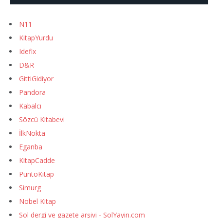
N11
KitapYurdu
Idefix
D&R
GittiGidiyor
Pandora
Kabalcı
Sözcü Kitabevi
İlkNokta
Eganba
KitapCadde
PuntoKitap
Simurg
Nobel Kitap
Sol dergi ve gazete arşivi - SolYayin.com