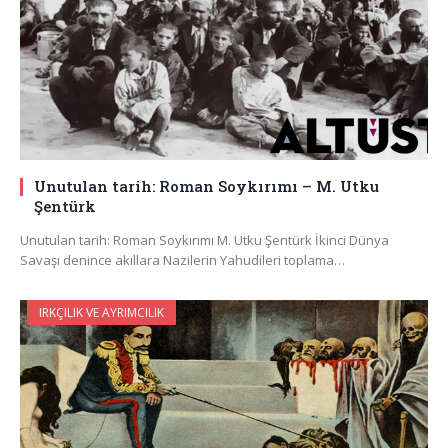
Unutulan tarih: Roman Soykırımı – M. Utku
Şentürk
Unutulan tarih: Roman Soykırımı M. Utku Şentürk İkinci Dünya
Savaşı denince akıllara Nazilerin Yahudileri toplama…
IRKÇILIK VE AYRIMCILIK