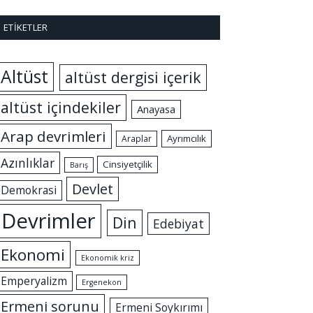
ETIKETLER
Altüst
altüst dergisi içerik
altüst içindekiler
Anayasa
Arap devrimleri
Ayrımcılık
Araplar
Azınlıklar
Cinsiyetçilik
Barış
Devlet
Demokrasi
Devrimler
Din
Edebiyat
Ekonomi
Ekonomik kriz
Emperyalizm
Ergenekon
Ermeni sorunu
Ermeni Soykırımı