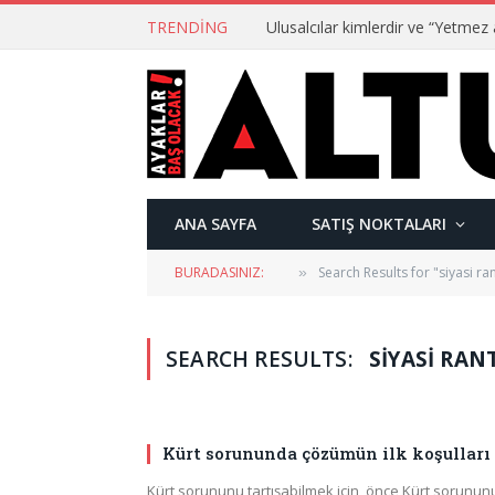
TRENDING
ANA SAYFA
SATIŞ NOKTALARI
BURADASINIZ:
Search Results for "siyasi ra
»
SEARCH RESULTS:
SIYASI RANT
Kürt sorununda çözümün ilk koşulları
Kürt sorununu tartışabilmek için, önce Kürt sorunun