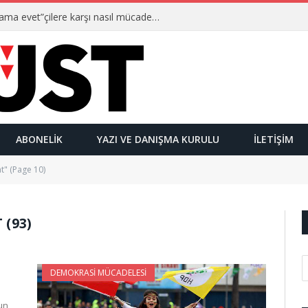
Ulusalcılar kimlerdir ve “Yetmez ama evet”çilere karşı nasıl mücadele ederler?
ABONELIK
YAZI VE DANIŞMA KURULU
İLETIŞIM
nt" (Page 10)
 (93)
DEMOKRASI MÜCADELESI
un