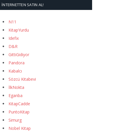
İNTERNETTEN SATIN AL!
N11
KitapYurdu
Idefix
D&R
GittiGidiyor
Pandora
Kabalcı
Sözcü Kitabevi
İlkNokta
Eganba
KitapCadde
PuntoKitap
Simurg
Nobel Kitap