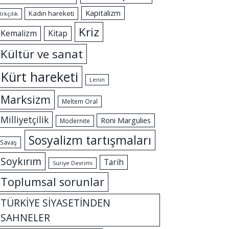
Kapitalizm
Kadın hareketi
Irkçılık
Kriz
Kemalizm
Kitap
Kültür ve sanat
Kürt hareketi
Lenin
Marksizm
Meltem Oral
Milliyetçilik
Roni Margulies
Modernite
Sosyalizm tartışmaları
Savaş
Soykırım
Tarih
Suriye Devrimi
Toplumsal sorunlar
TÜRKİYE SİYASETİNDEN
SAHNELER