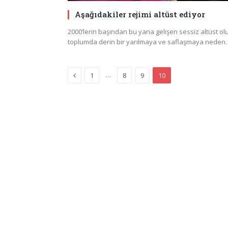
Aşağıdakiler rejimi altüst ediyor
2000’lerin başından bu yana gelişen sessiz altüst ol
toplumda derin bir yarılmaya ve saflaşmaya neden
Previous
…
1
8
9
10