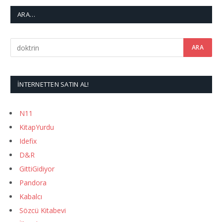
ARA…
İNTERNETTEN SATIN AL!
N11
KitapYurdu
Idefix
D&R
GittiGidiyor
Pandora
Kabalcı
Sözcü Kitabevi