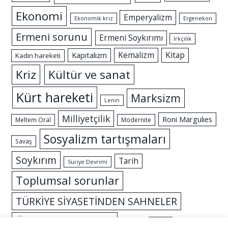
Ekonomi
Emperyalizm
Ekonomik kriz
Ergenekon
Ermeni sorunu
Ermeni Soykırımı
Irkçılık
Kemalizm
Kitap
Kapitalizm
Kadın hareketi
Kriz
Kültür ve sanat
Kürt hareketi
Marksizm
Lenin
Milliyetçilik
Roni Margulies
Meltem Oral
Modernite
Sosyalizm tartışmaları
Savaş
Soykırım
Tarih
Suriye Devrimi
Toplumsal sorunlar
TÜRKİYE SİYASETİNDEN SAHNELER
Özgürlük mücadelesi
İslam
İktidar