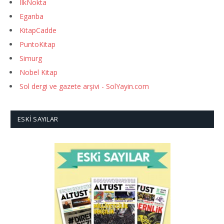
İlkNokta
Eganba
KitapCadde
PuntoKitap
Simurg
Nobel Kitap
Sol dergi ve gazete arşivi - SolYayin.com
ESKI SAYILAR