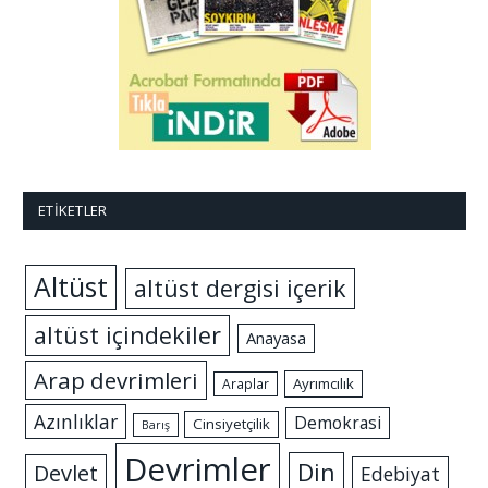
ETIKETLER
Altüst
altüst dergisi içerik
altüst içindekiler
Anayasa
Arap devrimleri
Ayrımcılık
Araplar
Azınlıklar
Demokrasi
Cinsiyetçilik
Barış
Devrimler
Din
Devlet
Edebiyat