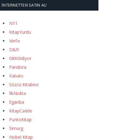
İNTERNETTEN SATIN AL!
N11
KitapYurdu
Idefix
D&R
GittiGidiyor
Pandora
Kabalcı
Sözcü Kitabevi
İlkNokta
Eganba
KitapCadde
PuntoKitap
Simurg
Nobel Kitap