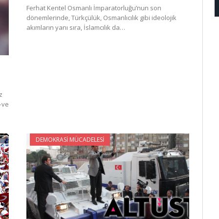
Ferhat Kentel Osmanlı İmparatorluğu’nun son
dönemlerinde, Türkçülük, Osmanlıcılık gibi ideolojik
akımların yanı sıra, İslamcılık da…
z
–ve
DEMOKRASI MÜCADELESI