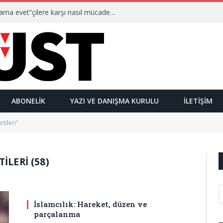
Ulusalcılar kimlerdir ve “Yetmez ama evet”çilere karşı nasıl mücadele ederler?
ABONELIK
YAZI VE DANIŞMA KURULU
İLETIŞIM
tileri"
ILERI (58)
İslamcılık: Hareket, düzen ve
parçalanma