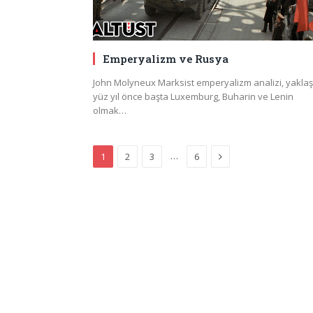
Emperyalizm ve Rusya
John Molyneux Marksist emperyalizm analizi, yaklaş
yüz yıl önce başta Luxemburg, Buharin ve Lenin
olmak…
Next
…
1
2
3
6