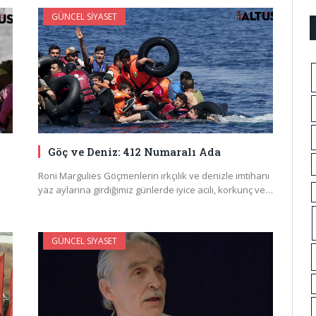
GÜNCEL SIYASET
Göç ve Deniz: 412 Numaralı Ada
Roni Margulies Göçmenlerin ırkçılık ve denizle imtihanı
yaz aylarına girdiğimiz günlerde iyice acılı, korkunç ve…
GÜNCEL SIYASET