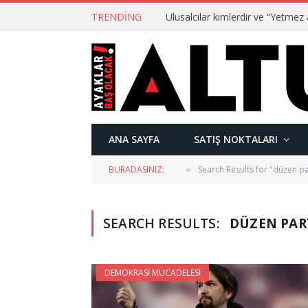
TRENDING
ANA SAYFA
SATIŞ NOKTALARI
BURADASINIZ:
Search Results for "düzen par
»
SEARCH RESULTS:
DÜZEN PART
DEMOKRASI MÜCADELESI