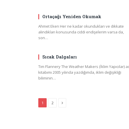
Ortaçağı Yeniden Okumak
Ahmet Eken Her ne kadar okundukları ve dikkate
alındıkları konusunda ciddi endişelerim varsa da,
son…
Sıcak Dalgaları
Tim Flannery The Weather Makers (İklim Yapıcılar) ad
kitabımı 2005 yılında yazdığımda, iklim değişikliği
biliminin…
Next
1
2