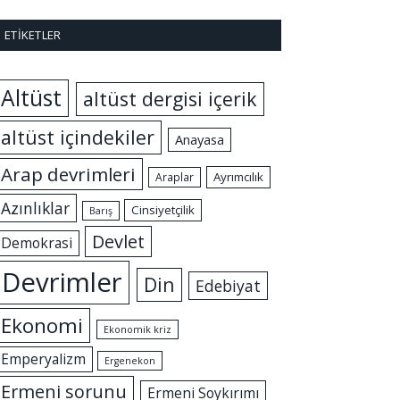
ETIKETLER
Altüst
altüst dergisi içerik
altüst içindekiler
Anayasa
Arap devrimleri
Ayrımcılık
Araplar
Azınlıklar
Cinsiyetçilik
Barış
Devlet
Demokrasi
Devrimler
Din
Edebiyat
Ekonomi
Ekonomik kriz
Emperyalizm
Ergenekon
Ermeni sorunu
Ermeni Soykırımı