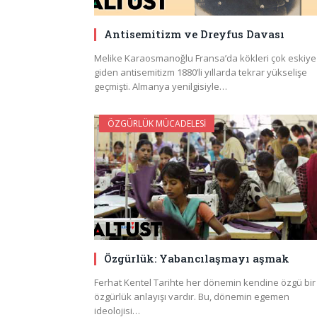
Antisemitizm ve Dreyfus Davası
Melike Karaosmanoğlu Fransa’da kökleri çok eskiye
giden antisemitizm 1880’li yıllarda tekrar yükselişe
geçmişti. Almanya yenilgisiyle…
ÖZGÜRLÜK MÜCADELESI
Özgürlük: Yabancılaşmayı aşmak
Ferhat Kentel Tarihte her dönemin kendine özgü bir
özgürlük anlayışı vardır. Bu, dönemin egemen
ideolojisi…