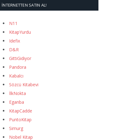
İNTERNETTEN SATIN AL!
N11
KitapYurdu
Idefix
D&R
GittiGidiyor
Pandora
Kabalcı
Sözcü Kitabevi
İlkNokta
Eganba
KitapCadde
PuntoKitap
Simurg
Nobel Kitap