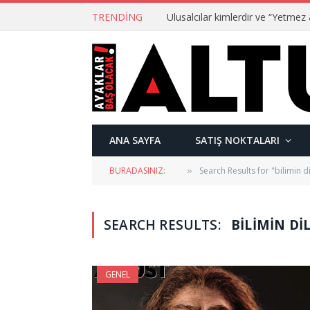
TRENDING
ANA SAYFA
SATIŞ NOKTALARI
BURADASINIZ:
Search Results for "bilimin di
»
SEARCH RESULTS:
BILIMIN DIL
GENEL