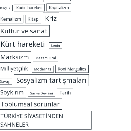
Kapitalizm
Kadın hareketi
Irkçılık
Kriz
Kemalizm
Kitap
Kültür ve sanat
Kürt hareketi
Lenin
Marksizm
Meltem Oral
Milliyetçilik
Roni Margulies
Modernite
Sosyalizm tartışmaları
Savaş
Soykırım
Tarih
Suriye Devrimi
Toplumsal sorunlar
TÜRKİYE SİYASETİNDEN
SAHNELER