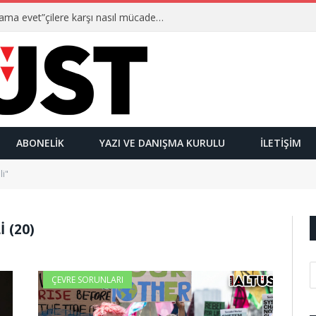
Ulusalcılar kimlerdir ve “Yetmez ama evet”çilere karşı nasıl mücadele ederler?
ABONELIK
YAZI VE DANIŞMA KURULU
İLETIŞIM
li"
I (20)
ÇEVRE SORUNLARI