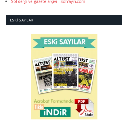
Sol dergi ve gazete arşivi - SolYayin.com
ESKI SAYILAR