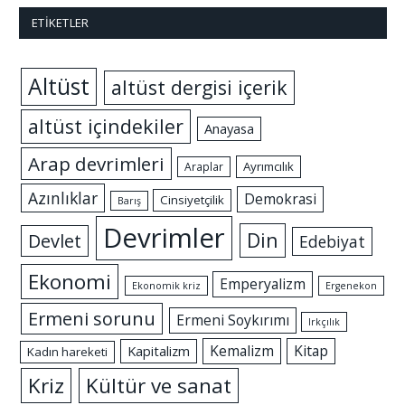
ETIKETLER
Altüst
altüst dergisi içerik
altüst içindekiler
Anayasa
Arap devrimleri
Ayrımcılık
Araplar
Azınlıklar
Demokrasi
Cinsiyetçilik
Barış
Devrimler
Din
Devlet
Edebiyat
Ekonomi
Emperyalizm
Ekonomik kriz
Ergenekon
Ermeni sorunu
Ermeni Soykırımı
Irkçılık
Kemalizm
Kitap
Kapitalizm
Kadın hareketi
Kriz
Kültür ve sanat