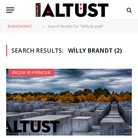
BURADASINIZ:
Search Results for "Willy Brandt"
»
SEARCH RESULTS:
WILLY BRANDT (2)
IRKÇILIK VE AYRIMCILIK