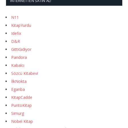
İNTERNETTEN SATIN AL!
N11
KitapYurdu
Idefix
D&R
GittiGidiyor
Pandora
Kabalcı
Sözcü Kitabevi
İlkNokta
Eganba
KitapCadde
PuntoKitap
Simurg
Nobel Kitap