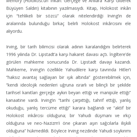
Memory
(Holokost’un İnkârı: Gerçeğe ve Anılara Karşı Giderek
Büyüyen Saldırı) kitabının yazılmasıydı. Kitap, Holokost inkârı
için “tehlikeli bir sözcü” olarak nitelendirdiği Irving’in de
aralarında bulunduğu birkaç belirli Holokost inkârcısını ele
alıyordu.
Irving, bir tarih bilimcisi olarak adının karalandığını belirterek
1996 yılında Dr. Lipstadt’a karşı hakaret davası açtı. İngiltere’de
görülen mahkeme sonucunda Dr. Lipstadt davayı kazandı.
Mahkeme, Irving’in özellikle Yahudilere karşı tavrında Hitler’i
“haksız avantaj sağlayan bir ışık altında” gösterebilmek için,
“kendi ideolojik nedenleri uğruna ısrarlı ve bilinçli bir şekilde
tarihsel kanıtları gerçeğe aykırı beyan ettiği ve manipüle ettiği”
kanaatine vardı. Irving’in “tarihi çarpıttığı, tahrif ettiği, yanlış
okuduğu, yanlış tercüme ettiği” karara bağlandı ve “aktif bir
Holokost inkârcısı olduğuna; bir Yahudi düşmanı ve ırkçı
olduğuna ve neo-Nazizm’i öne çıkaran aşırı sağcılarla ilişkili
olduğuna” hükmedildi. Böylece Irving nezdinde Yahudi soykırımı