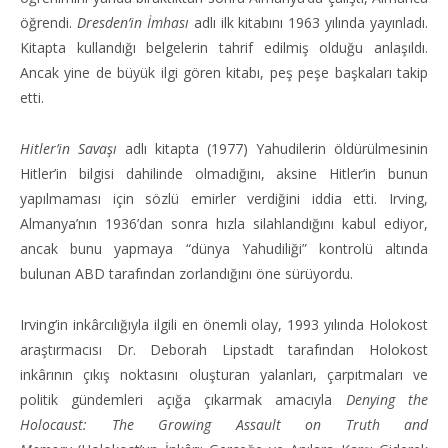
öğrendi.
Dresden’in İmhası
adlı ilk kitabını 1963 yılında yayınladı.
Kitapta kullandığı belgelerin tahrif edilmiş olduğu anlaşıldı.
Ancak yine de büyük ilgi gören kitabı, peş peşe başkaları takip
etti.
Hitler’in Savaşı
adlı kitapta (1977) Yahudilerin öldürülmesinin
Hitler’in bilgisi dahilinde olmadığını, aksine Hitler’in bunun
yapılmaması için sözlü emirler verdiğini iddia etti. Irving,
Almanya’nın 1936’dan sonra hızla silahlandığını kabul ediyor,
ancak bunu yapmaya “dünya Yahudiliği” kontrolü altında
bulunan ABD tarafından zorlandığını öne sürüyordu.
Irving’in inkârcılığıyla ilgili en önemli olay, 1993 yılında Holokost
araştırmacısı Dr. Deborah Lipstadt tarafından Holokost
inkârının çıkış noktasını oluşturan yalanları, çarpıtmaları ve
politik gündemleri açığa çıkarmak amacıyla
Denying the
Holocaust: The Growing Assault on Truth and