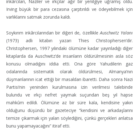
inkârcıları, Naziler ve ırkçılar ağır bir yenilgiye uğramış oldu.
Irving büyük bir para cezasına çarptırıldı ve ödeyebilmek için
varlıklarını satmak zorunda kaldı.
Soykırım inkârcılarından bir diğeri de, özellikle
Auschwitz Yalanı
(1973) adlı kitabın yazarı Thies Christophersen’dir.
Christophersen, 1997 yılındaki ölümüne kadar yayınladığı diğer
kitaplarda da Auschwitz’de insanların öldürülmesinin asla söz
konusu olmadığını iddia etti. Ona göre Yahudilerin gaz
odalarında sistematik olarak öldürülmesi, Almanya’nın
düşmanlarının icat ettiği bir masaldan ibaretti. Daha sonra Nazi
Partisi’nin yeninden kurulmasına izin verilmesi talebinde
bulundu ve ırkçı nefret yaymak suçundan beş yıl hapse
mahkûm edildi. Ölümüne az bir süre kala, kendisine yakın
olduğunu düşündü bir gazeteciye “kendisini ve arkadaşlarını
temize çıkarmak için yalan söylediğini, çünkü gerçekleri anlatsa
bunu yapamayacağını” itiraf etti.