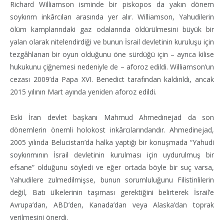
Richard Williamson isminde bir piskopos da yakın dönem
soykırım inkârcıları arasında yer alır. Williamson, Yahudilerin
ölüm kamplarındaki gaz odalarında öldürülmesini büyük bir
yalan olarak nitelendirdiği ve bunun İsrail devletinin kuruluşu için
tezgâhlanan bir oyun olduğunu öne sürdüğü için – ayrıca kilise
hukukunu çiğnemesi nedeniyle de – aforoz edildi. Williamson’un
cezası 2009’da Papa XVI. Benedict tarafından kaldırıldı, ancak
2015 yılının Mart ayında yeniden aforoz edildi.
Eski İran devlet başkanı Mahmud Ahmedinejad da son
dönemlerin önemli holokost inkârcılarındandır. Ahmedinejad,
2005 yılında Belucistan’da halka yaptığı bir konuşmada “Yahudi
soykırımının İsrail devletinin kurulması için uydurulmuş bir
efsane” olduğunu söyledi ve eğer ortada böyle bir suç varsa,
Yahudilere zulmedilmişse, bunun sorumluluğunu Filistinlilerin
değil, Batı ülkelerinin taşıması gerektiğini belirterek İsrail’e
Avrupa’dan, ABD’den, Kanada’dan veya Alaska’dan toprak
verilmesini önerdi.