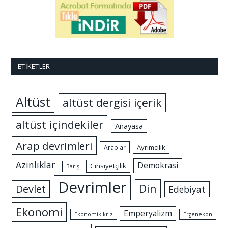
ETIKETLER
Altüst
altüst dergisi içerik
altüst içindekiler
Anayasa
Arap devrimleri
Ayrımcılık
Araplar
Azınlıklar
Demokrasi
Cinsiyetçilik
Barış
Devrimler
Din
Devlet
Edebiyat
Ekonomi
Emperyalizm
Ekonomik kriz
Ergenekon