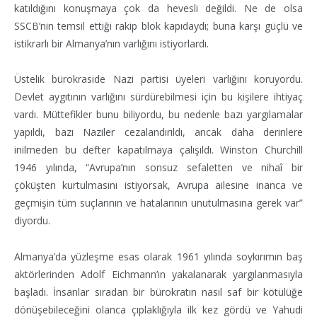
katıldığını konuşmaya çok da hevesli değildi. Ne de olsa
SSCB’nin temsil ettiği rakip blok kapıdaydı; buna karşı güçlü ve
istikrarlı bir Almanya’nın varlığını istiyorlardı.
Üstelik bürokraside Nazi partisi üyeleri varlığını koruyordu.
Devlet aygıtının varlığını sürdürebilmesi için bu kişilere ihtiyaç
vardı. Müttefikler bunu biliyordu, bu nedenle bazı yargılamalar
yapıldı, bazı Naziler cezalandırıldı, ancak daha derinlere
inilmeden bu defter kapatılmaya çalışıldı. Winston Churchill
1946 yılında, “Avrupa’nın sonsuz sefaletten ve nihaî bir
çöküşten kurtulmasını istiyorsak, Avrupa ailesine inanca ve
geçmişin tüm suçlarının ve hatalarının unutulmasına gerek var”
diyordu.
Almanya’da yüzleşme esas olarak 1961 yılında soykırımın baş
aktörlerinden Adolf Eichmann’ın yakalanarak yargılanmasıyla
başladı. İnsanlar sıradan bir bürokratın nasıl saf bir kötülüğe
dönüşebileceğini olanca çıplaklığıyla ilk kez gördü ve Yahudi