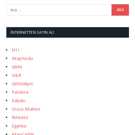
İNTERNETTEN SATIN AL!
N11
KitapYurdu
Idefix
D&R
GittiGidiyor
Pandora
Kabalcı
Sözcü Kitabevi
İlkNokta
Eganba
KitapCadde