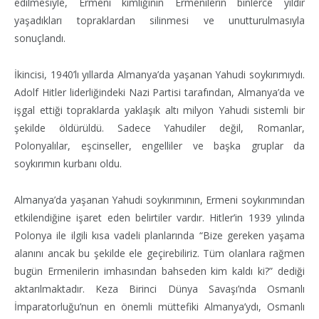
edilmesiyle, Ermeni kimliğinin Ermenilerin binlerce yıldır
yaşadıkları topraklardan silinmesi ve unutturulmasıyla
sonuçlandı.
İkincisi, 1940’lı yıllarda Almanya’da yaşanan Yahudi soykırımıydı.
Adolf Hitler liderliğindeki Nazi Partisi tarafından, Almanya’da ve
işgal ettiği topraklarda yaklaşık altı milyon Yahudi sistemli bir
şekilde öldürüldü. Sadece Yahudiler değil, Romanlar,
Polonyalılar, eşcinseller, engelliler ve başka gruplar da
soykırımın kurbanı oldu.
Almanya’da yaşanan Yahudi soykırımının, Ermeni soykırımından
etkilendiğine işaret eden belirtiler vardır. Hitler’in 1939 yılında
Polonya ile ilgili kısa vadeli planlarında “Bize gereken yaşama
alanını ancak bu şekilde ele geçirebiliriz. Tüm olanlara rağmen
bugün Ermenilerin imhasından bahseden kim kaldı ki?” dediği
aktarılmaktadır. Keza Birinci Dünya Savaşı’nda Osmanlı
İmparatorluğu’nun en önemli müttefiki Almanya’ydı, Osmanlı