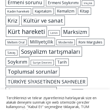
Ermeni sorunu
Ermeni Soykırımı
Irkçılık
Kemalizm
Kitap
Kapitalizm
Kadın hareketi
Kriz
Kültür ve sanat
Kürt hareketi
Marksizm
Lenin
Milliyetçilik
Roni Margulies
Meltem Oral
Modernite
Sosyalizm tartışmaları
Savaş
Soykırım
Tarih
Suriye Devrimi
Toplumsal sorunlar
TÜRKİYE SİYASETİNDEN SAHNELER
Özgürlük mücadelesi
İslam
İktidar
Tercihlerinizi ve tekrar ziyaretlerinizi hatırlayarak size en
alakalı deneyimi sunmak için web sitemizde çerezler
kullanıyoruz. "Kabul Et" seçeneğine tıklayarak, TÜM