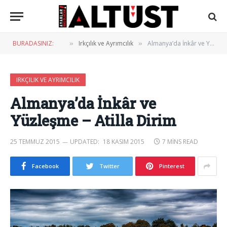
BURADASINIZ:
Irkçılık ve Ayrımcılık
Almanya’da İnkâr ve Yüzleşme – Atilla Dirim
»
»
IRKÇILIK VE AYRIMCILIK
Almanya’da İnkâr ve
Yüzleşme – Atilla Dirim
25 TEMMUZ 2015
UPDATED:
18 KASIM 2015
7 MINS READ
Facebook
Twitter
Pinterest