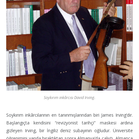
Soykırım inkârcısı David Irving.
Soykırım inkârcılarının en tanınmışlarından biri James Irving’dir.
Başlangıçta kendisini “revizyonist tarihçi” maskesi ardına
gizleyen Irving, bir İngiliz deniz subayının oğludur. Üniversite
öğrenimini yarıda bıraktıktan sonra Almanya’da çalıştı, Almanca