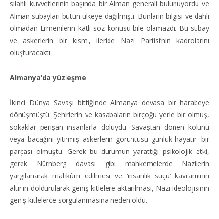
silahlı kuvvetlerinin başında bir Alman generali bulunuyordu ve
Alman subayları bütün ülkeye dağılmıştı. Bunların bilgisi ve dahli
olmadan Ermenilerin katli söz konusu bile olamazdı. Bu subay
ve askerlerin bir kısmı, ileride Nazi Partisi’nin kadrolarını
oluşturacaktı.
Almanya’da yüzleşme
İkinci Dünya Savaşı bittiğinde Almanya devasa bir harabeye
dönüşmüştü. Şehirlerin ve kasabaların birçoğu yerle bir olmuş,
sokaklar perişan insanlarla doluydu. Savaştan dönen kolunu
veya bacağını yitirmiş askerlerin görüntüsü günlük hayatın bir
parçası olmuştu. Gerek bu durumun yarattığı psikolojik etki,
gerek Nürnberg davası gibi mahkemelerde Nazilerin
yargılanarak mahkûm edilmesi ve ‘insanlık suçu’ kavramının
altının doldurularak geniş kitlelere aktarılması, Nazi ideolojisinin
geniş kitlelerce sorgulanmasına neden oldu.