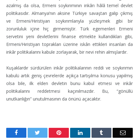
azalmış da olsa, Ermeni soykırımının inkârı hâlâ temel devlet
politikasıdır. Almanya’nın aksine Türkiye savaştan galip çıkmış
ve Ermeni/Hıristiyan soykırımlarıyla yüzleşmek gibi bir
zorunluluk içine hiç girmemiştir. Türk egemenleri Ermeni
servetini yeni devletlerini finanse etmekte kullandıkları gibi,
Ermeni/Hıristiyan toprakları üzerine iskân ettikleri insanları da
inkâr politikalarını kabule zorlayarak, bir nevi rehin almışlardır.
Kuşaklardır sürdürülen inkâr politikalarının reddi ve soykırımın
kabulü artık geniş çevrelerde açıkça tartışılma konusu yapılmış
olsa bile, ilk elden devletin bunu kabul etmesi ve inkâr
politikalarını reddetmesi kaçınılmazdır. Bu, “gönüllü
unutkanlığın” unutulmasının da önünü açacaktır.
Facebook
Twitter
Pinterest
LinkedIn
Tumblr
Email