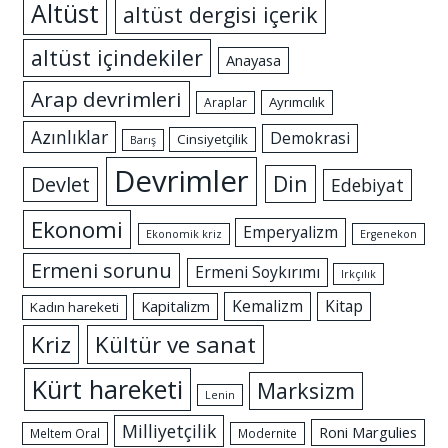
Altüst
altüst dergisi içerik
altüst içindekiler
Anayasa
Arap devrimleri
Ayrımcılık
Araplar
Azınlıklar
Demokrasi
Cinsiyetçilik
Barış
Devrimler
Din
Devlet
Edebiyat
Ekonomi
Emperyalizm
Ekonomik kriz
Ergenekon
Ermeni sorunu
Ermeni Soykırımı
Irkçılık
Kemalizm
Kitap
Kapitalizm
Kadın hareketi
Kriz
Kültür ve sanat
Kürt hareketi
Marksizm
Lenin
Milliyetçilik
Roni Margulies
Meltem Oral
Modernite