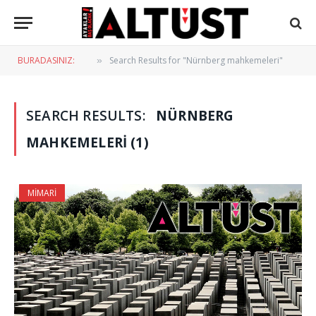
BURADASINIZ:
Search Results for "Nürnberg mahkemeleri"
»
SEARCH RESULTS:
NÜRNBERG
MAHKEMELERI (1)
MIMARI