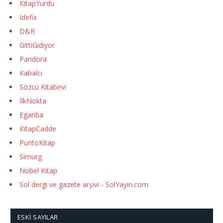
KitapYurdu
Idefix
D&R
GittiGidiyor
Pandora
Kabalcı
Sözcü Kitabevi
İlkNokta
Eganba
KitapCadde
PuntoKitap
Simurg
Nobel Kitap
Sol dergi ve gazete arşivi - SolYayin.com
ESKI SAYILAR