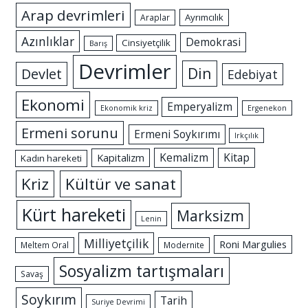
Arap devrimleri
Ayrımcılık
Araplar
Azınlıklar
Demokrasi
Cinsiyetçilik
Barış
Devrimler
Din
Devlet
Edebiyat
Ekonomi
Emperyalizm
Ekonomik kriz
Ergenekon
Ermeni sorunu
Ermeni Soykırımı
Irkçılık
Kemalizm
Kitap
Kapitalizm
Kadın hareketi
Kriz
Kültür ve sanat
Kürt hareketi
Marksizm
Lenin
Milliyetçilik
Roni Margulies
Meltem Oral
Modernite
Sosyalizm tartışmaları
Savaş
Soykırım
Tarih
Suriye Devrimi