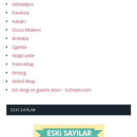
GittiGidiyor
Pandora
Kabalcı
Sözcü Kitabevi
İlkNokta
Eganba
KitapCadde
PuntoKitap
Simurg
Nobel Kitap
Sol dergi ve gazete arşivi - SolYayin.com
ESKI SAYILAR