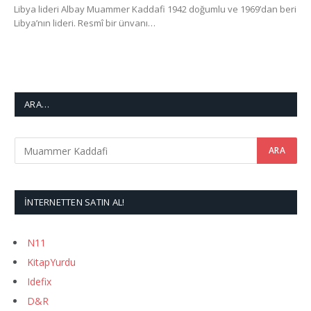
Libya lideri Albay Muammer Kaddafi 1942 doğumlu ve 1969’dan beri
Libya’nın lideri. Resmî bir ünvanı…
ARA…
İNTERNETTEN SATIN AL!
N11
KitapYurdu
Idefix
D&R