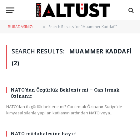
BURADASINIZ:
Search Results for "Muammer Kaddafi"
»
SEARCH RESULTS:
MUAMMER KADDAFI
(2)
NATO’dan Özgürlük Beklenir mi – Can Irmak
Özinanır
NATO’dan özgürlük beklenir mi? Can Irmak Özinanır Suriye’de
kimyasal silahla yapılan katliamın ardından NATO veya…
NATO müdahalesine hayır!