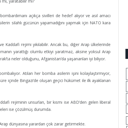
 mı, yaratabilir mi?
 bombardımanı açıkça sivilleri de hedef alıyor ve asıl amacı
silerin silahlı gücünün yapamadığını yapmak için NATO kara
 Kaddafi rejimi yıkılabilir. Ancak bu, diğer Arap ülkelerinde
nmanın yarattığı olumlu etkiyi yaratmaz, aksine yoksul Arap
rak’ta neler olduğunu, Afganistan’da yaşananları iyi biliyor.
balıyor. Atılan her bomba asilerin işini kolaylaştırmıyor,
üre içinde Bingazi’de oluşan geçici hükümet ile ilk ayaklanan
dafi rejiminin unsurları, bir kısmı ise ABD’den gelen liberal
meleri ise çözülmüş durumda.
Arap dünyasına yarardan çok zarar getirmekte.