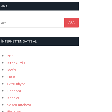
ARA…
İNTERNETTEN SATIN AL!
N11
KitapYurdu
Idefix
D&R
GittiGidiyor
Pandora
Kabalcı
Sözcü Kitabevi
İlkNokta