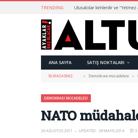
TRENDING
ANA SAYFA
SATIŞ NOKTALARI
BURADASINIZ:
Demokrasi mücadelesi
»
»
DEMOKRASI MÜCADELESI
NATO müdahale
26 AĞUSTOS 2011
UPDATED:
09 MAYIS 2014
3