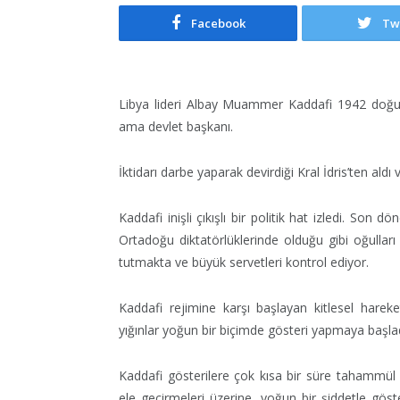
Facebook
Tw
Libya lideri Albay Muammer Kaddafi 1942 doğuml
ama devlet başkanı.
İktidarı darbe yaparak devirdiği Kral İdris’ten ald
Kaddafi inişli çıkışlı bir politik hat izledi. Son dö
Ortadoğu diktatörlüklerinde olduğu gibi oğulları
tutmakta ve büyük servetleri kontrol ediyor.
Kaddafi rejimine karşı başlayan kitlesel hareke
yığınlar yoğun bir biçimde gösteri yapmaya başla
Kaddafi gösterilere çok kısa bir süre tahammül e
ele geçirmeleri üzerine, yoğun bir şiddetle göst