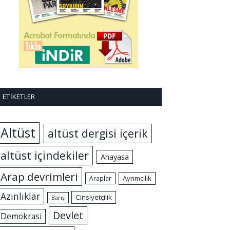
ETIKETLER
Altüst
altüst dergisi içerik
altüst içindekiler
Anayasa
Arap devrimleri
Ayrımcılık
Araplar
Azınlıklar
Cinsiyetçilik
Barış
Devlet
Demokrasi