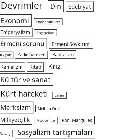
Devrimler
Din
Edebiyat
Ekonomi
Ekonomik kriz
Emperyalizm
Ergenekon
Ermeni sorunu
Ermeni Soykırımı
Kapitalizm
Kadın hareketi
Irkçılık
Kriz
Kemalizm
Kitap
Kültür ve sanat
Kürt hareketi
Lenin
Marksizm
Meltem Oral
Milliyetçilik
Roni Margulies
Modernite
Sosyalizm tartışmaları
Savaş