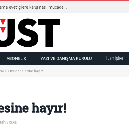
Ulusalcılar kimlerdir ve “Yetmez ama evet”çilere karşı nasıl mücadele ederler?
ABONELIK
YAZI VE DANIŞMA KURULU
İLETIŞIM
NATO müdahalesine hayır!
sine hayır!
 MINS READ