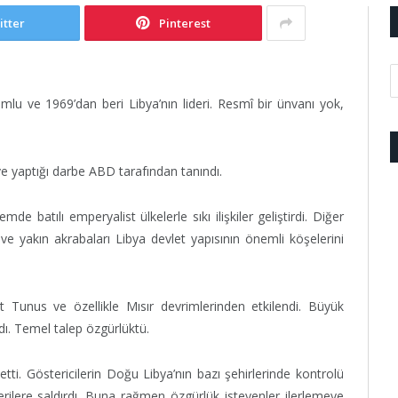
itter
Pinterest
u ve 1969’dan beri Libya’nın lideri. Resmî bir ünvanı yok,
ı ve yaptığı darbe ABD tarafından tanındı.
nemde batılı emperyalist ülkelerle sıkı ilişkiler geliştirdi. Diğer
 ve yakın akrabaları Libya devlet yapısının önemli köşelerini
t Tunus ve özellikle Mısır devrimlerinden etkilendi. Büyük
dı. Temel talep özgürlüktü.
tti. Göstericilerin Doğu Libya’nın bazı şehirlerinde kontrolü
erilere saldırdı. Buna rağmen özgürlük isteyenler ilerlemeye