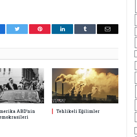
acebook
Twitter
Pinterest
LinkedIn
Tumblr
Email
merika ABD’nin
Tehlikeli Eğilimler
emokrasileri