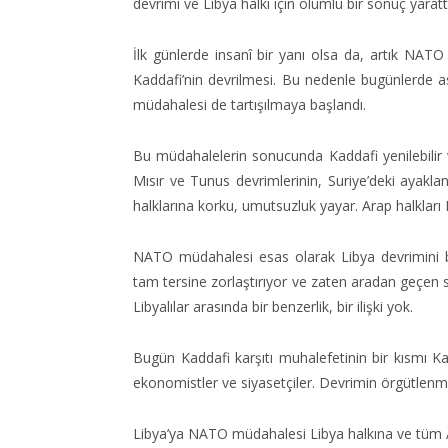
devrimi ve Libya halkı için olumlu bir sonuç yarattı
İlk günlerde insanî bir yanı olsa da, artık NATO
Kaddafi’nin devrilmesi. Bu nedenle bugünlerde a
müdahalesi de tartışılmaya başlandı.
Bu müdahalelerin sonucunda Kaddafi yenilebilir ve
Mısır ve Tunus devrimlerinin, Suriye’deki ayakla
halklarına korku, umutsuzluk yayar. Arap halkları I
NATO müdahalesi esas olarak Libya devrimini bom
tam tersine zorlaştırıyor ve zaten aradan geçen s
Libyalılar arasında bir benzerlik, bir ilişki yok.
Bugün Kaddafi karşıtı muhalefetinin bir kısmı Kad
ekonomistler ve siyasetçiler. Devrimin örgütlen
Libya’ya NATO müdahalesi Libya halkına ve tüm 