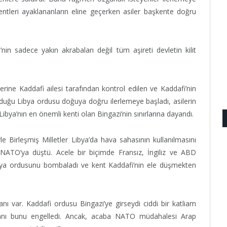
tleri ayaklananların eline geçerken asiler başkente doğru
’nin sadece yakın akrabaları değil tüm aşireti devletin kilit
ine Kaddafi ailesi tarafından kontrol edilen ve Kaddafi’nin
duğu Libya ordusu doğuya doğru ilerlemeye başladı, asilerin
 Libya’nın en önemli kenti olan Bingazi’nin sınırlarına dayandı.
e Birleşmiş Milletler Libya’da hava sahasının kullanılmasını
 NATO’ya düştü. Acele bir biçimde Fransız, İngiliz ve ABD
Libya ordusunu bombaladı ve kent Kaddafi’nin ele düşmekten
anı var. Kaddafi ordusu Bingazi’ye girseydi ciddi bir katliam
dımanı bunu engelledi. Ancak, acaba NATO müdahalesi Arap