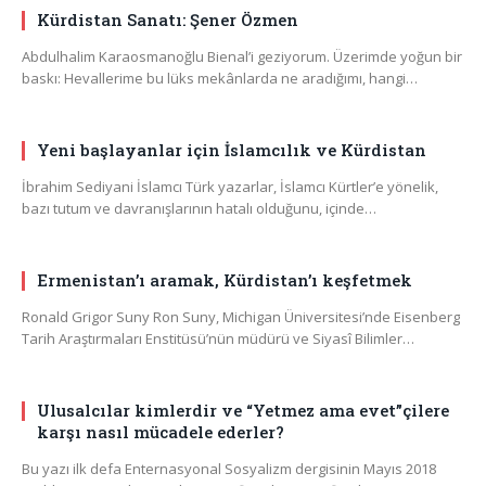
Kürdistan Sanatı: Şener Özmen
Abdulhalim Karaosmanoğlu Bienal’i geziyorum. Üzerimde yoğun bir
baskı: Hevallerime bu lüks mekânlarda ne aradığımı, hangi…
Yeni başlayanlar için İslamcılık ve Kürdistan
İbrahim Sediyani İslamcı Türk yazarlar, İslamcı Kürtler’e yönelik,
bazı tutum ve davranışlarının hatalı olduğunu, içinde…
Ermenistan’ı aramak, Kürdistan’ı keşfetmek
Ronald Grigor Suny Ron Suny, Michigan Üniversitesi’nde Eisenberg
Tarih Araştırmaları Enstitüsü’nün müdürü ve Siyasî Bilimler…
Ulusalcılar kimlerdir ve “Yetmez ama evet”çilere
karşı nasıl mücadele ederler?
Bu yazı ilk defa Enternasyonal Sosyalizm dergisinin Mayıs 2018