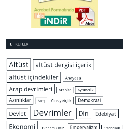
ETIKETLER
Altüst
altüst dergisi içerik
altüst içindekiler
Anayasa
Arap devrimleri
Ayrımcılık
Araplar
Azınlıklar
Demokrasi
Cinsiyetçilik
Barış
Devrimler
Din
Devlet
Edebiyat
Ekonomi
Emperyalizm
Ekonomik kriz
Ergenekon