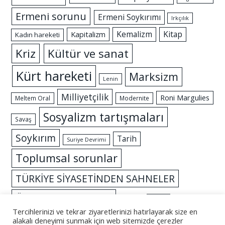
Ermeni sorunu
Ermeni Soykırımı
Irkçılık
Kemalizm
Kitap
Kapitalizm
Kadın hareketi
Kriz
Kültür ve sanat
Kürt hareketi
Marksizm
Lenin
Milliyetçilik
Roni Margulies
Meltem Oral
Modernite
Sosyalizm tartışmaları
Savaş
Soykırım
Tarih
Suriye Devrimi
Toplumsal sorunlar
TÜRKİYE SİYASETİNDEN SAHNELER
Özgürlük mücadelesi
İslam
İktidar
Tercihlerinizi ve tekrar ziyaretlerinizi hatırlayarak size en
alakalı deneyimi sunmak için web sitemizde çerezler