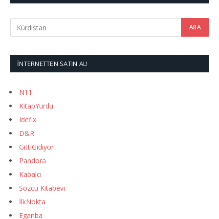
İNTERNETTEN SATIN AL!
N11
KitapYurdu
Idefix
D&R
GittiGidiyor
Pandora
Kabalcı
Sözcü Kitabevi
İlkNokta
Eganba