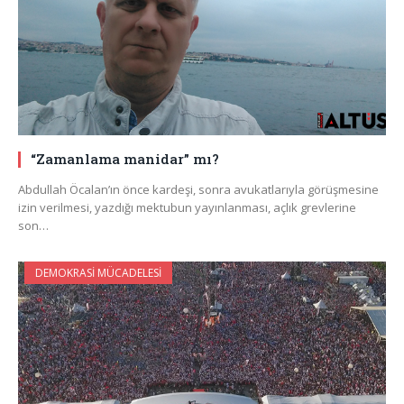
“Zamanlama manidar” mı?
Abdullah Öcalan’ın önce kardeşi, sonra avukatlarıyla görüşmesine
izin verilmesi, yazdığı mektubun yayınlanması, açlık grevlerine
son…
DEMOKRASI MÜCADELESI