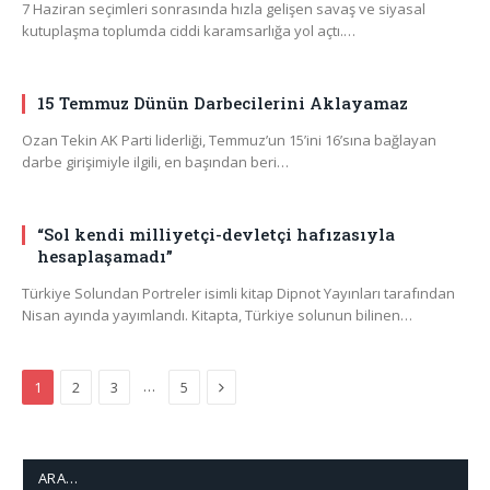
7 Haziran seçimleri sonrasında hızla gelişen savaş ve siyasal
kutuplaşma toplumda ciddi karamsarlığa yol açtı.…
15 Temmuz Dünün Darbecilerini Aklayamaz
Ozan Tekin AK Parti liderliği, Temmuz’un 15’ini 16’sına bağlayan
darbe girişimiyle ilgili, en başından beri…
“Sol kendi milliyetçi-devletçi hafızasıyla
hesaplaşamadı”
Türkiye Solundan Portreler isimli kitap Dipnot Yayınları tarafından
Nisan ayında yayımlandı. Kitapta, Türkiye solunun bilinen…
Next
…
1
2
3
5
ARA…